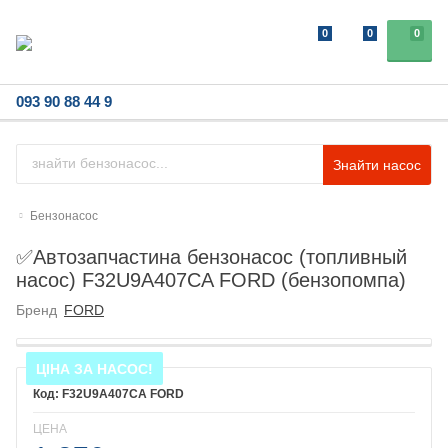
0
0
0
093 90 88 44 9
Знайти насос
Бензонасос
✅Автозапчастина бензонасос (топливный
насос) F32U9A407CA FORD (бензопомпа)
Бренд
FORD
ЦІНА ЗА НАСОС!
F32U9A407CA FORD
ЦЕНА