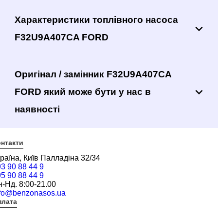
Характеристики топлівного насоса
F32U9A407CA FORD
Оригінал / замінник F32U9A407CA
FORD який може бути у нас в
наявності
нтакти
раїна, Київ Палладіна 32/34
3 90 88 44 9
5 90 88 44 9
-Нд. 8:00-21.00
nfo@benzonasos.ua
плата