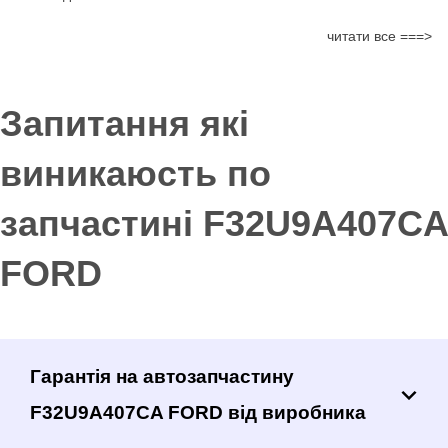
читати все ===>
Запитання які
виникаюсть по
запчастині F32U9A407CA
FORD
Гарантія на автозапчастину
F32U9A407CA FORD від виробника