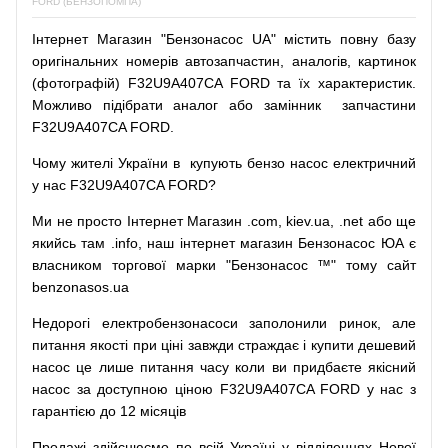
FORD (БЕНЗОПОМПА)
Інтернет
Магазин
"
Бензонасос
UA
"
містить
повну
базу
оригінальних
номерів автозапчастин
,
аналогів
,
картинок
(
фотографій
)
F32U9A407CA FORD та їх характеристик.
Можливо
підібрати
аналог
або
замінник
запчастини
F32U9A407CA FORD.
Чому
жителі
України
в
купують
бензо насос
електричний
у
нас
F32U9A407CA FORD?
Ми
не просто
Інтернет
Магазин
.com
,
kiev.ua
,
.net
або
ще
якийсь
там
.info
,
наш
інтернет
магазин
Бензонасос
ЮА
є
власником
торгової
марки
"
Бензонасос
™
"
тому
сайт
benzonasos.ua
Недорогі
електробензонасоси
заполонили
ринок
,
але
питання
якості
при
ціні
завжди
страждає
і
купити
дешевий
насос
це
лише
питання
часу
коли
ви
придбаєте
якісний
насос
за доступною
ціною
F32U9A407CA FORD у нас з
гарантією до 12 місяців
Продажі
здійснюємо
по
всій
Україні
у відділеннях
Нової