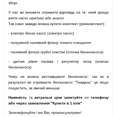
зборі
.
У
нас
ви
множети
отримати
відповідь
на
те
: який
краще
взяти
насос
оригінал
або
аналог
Так
само
завжди
можна
купити
комплект
(
ремкомплект
)
:
-
електро
бензо
насос (электро насос)
-
погружной
паливний
фільтр
тонкого очищення
-
паливний
фільтр
грубої
очистки
(
сіточка
бензонасоса
)
-
датчик
рівня
палива
і
регулятор
тиску
(
клапан
бензонасоса
)
Чому
не можна
реставрувати
бензонасос
:
так
як
в
результаті
ви
отримаєте
бензонасос
"
Тиждень" це якщо
пощастить, за звичай меньше.
Наявність
та
актуальні ціни запитуйте
по
телефону
або через замовлення "Купити в 1 клік"
Зателефонуйте
і
ми
Вас
проконсультуємо
!