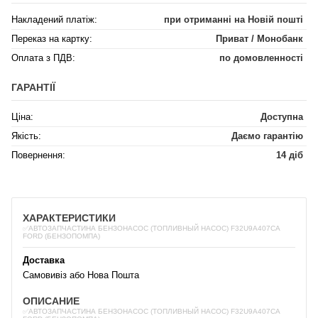
Накладений платіж:
при отриманні на Новій пошті
Переказ на картку:
Приват / Монобанк
Оплата з ПДВ:
по домовленності
ГАРАНТІЇ
Ціна:
Доступна
Якість:
Даємо гарантію
Повернення:
14 діб
ХАРАКТЕРИСТИКИ
✅АВТОЗАПЧАСТИНА БЕНЗОНАСОС (ТОПЛИВНЫЙ НАСОС) F32U9A407CA
FORD (БЕНЗОПОМПА)
Доставка
Самовивіз або Нова Пошта
ОПИСАНИЕ
✅АВТОЗАПЧАСТИНА БЕНЗОНАСОС (ТОПЛИВНЫЙ НАСОС) F32U9A407CA