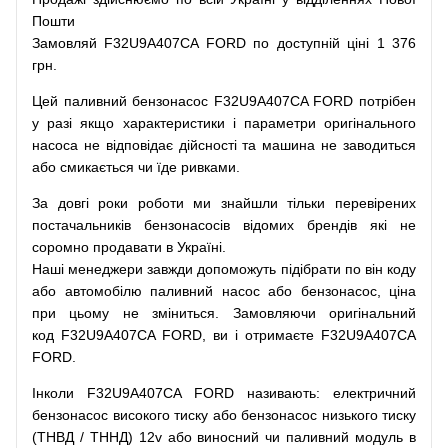
Пошти
Замовляй
F32U9A407CA FORD по доступній ціні 1 376
грн.
Цей
паливний
бензонасос
F32U9A407CA FORD
потрібен
у разі
якщо
характеристики
і
параметри
оригінального
насоса не
відповідає дійсності та
машина
не заводиться
або
смикається чи
їде
ривками
.
За
довгі
роки
роботи
ми
знайшли
тільки
перевірених
постачальників
бензонасосів відомих брендів
які
не
соромно
продавати
в
Україні.
Наші
менеджери
завжди
допоможуть
підібрати
по
він коду
або
автомобілю
паливний
насос
або
бензонасос
,
ціна
при
цьому
не зміниться
.
Замовляючи
оригінальний
код
F32U9A407CA FORD, ви і отримаєте F32U9A407CA
FORD.
Інколи F32U9A407CA FORD
називають
:
електричний
бензонасос
високого
тиску
або
бензонасос
низького
тиску
(
ТНВД
/
ТННД
)
12v
або
виносний
чи
паливний
модуль
в