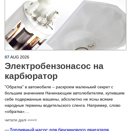
07
AUG
2026
Электробензонасос на
карбюратор
"Обратка" в автомобиле – раскроем маленький секрет с
большим значением Начинающим автолюбителям, купившим
себе подержанные машины, абсолютно не ясны всякие
народные термины водительского сленга. Например, слово
«обратка»....
читати далі ===>