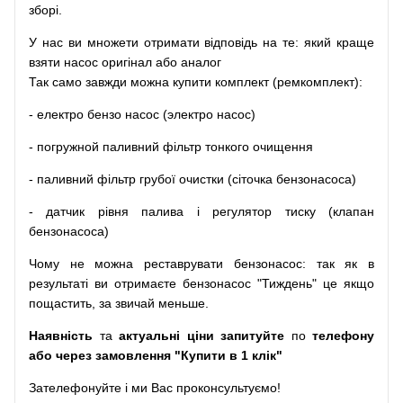
зборі
.
У
нас
ви
множети
отримати
відповідь
на
те
: який
краще
взяти
насос
оригінал
або
аналог
Так
само
завжди
можна
купити
комплект
(
ремкомплект
)
:
-
електро
бензо
насос (электро насос)
-
погружной
паливний
фільтр
тонкого очищення
-
паливний
фільтр
грубої
очистки
(
сіточка
бензонасоса
)
-
датчик
рівня
палива
і
регулятор
тиску
(
клапан
бензонасоса
)
Чому
не можна
реставрувати
бензонасос
:
так
як
в
результаті
ви
отримаєте
бензонасос
"
Тиждень" це якщо
пощастить, за звичай меньше.
Наявність
та
актуальні ціни запитуйте
по
телефону
або через замовлення "Купити в 1 клік"
Зателефонуйте
і
ми
Вас
проконсультуємо
!