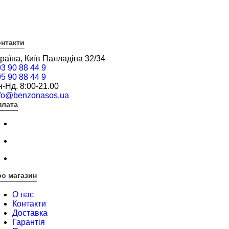
нтакти
раїна, Київ Палладіна 32/34
3 90 88 44 9
5 90 88 44 9
-Нд. 8:00-21.00
nfo@benzonasos.ua
плата
о магазин
О нас
Контакти
Доставка
Гарантія