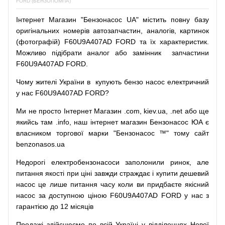
FORD (БЕНЗОПОМПА)
Інтернет
Магазин
"
Бензонасос
UA
"
містить
повну
базу
оригінальних
номерів автозапчастин
,
аналогів
,
картинок
(
фотографій
)
F60U9A407AD FORD та їх характеристик.
Можливо
підібрати
аналог
або
замінник
запчастини
F60U9A407AD FORD.
Чому
жителі
України
в
купують
бензо насос
електричний
у
нас
F60U9A407AD FORD?
Ми
не просто
Інтернет
Магазин
.com
,
kiev.ua
,
.net
або
ще
якийсь
там
.info
,
наш
інтернет
магазин
Бензонасос
ЮА
є
власником
торгової
марки
"
Бензонасос
™
"
тому
сайт
benzonasos.ua
Недорогі
електробензонасоси
заполонили
ринок
,
але
питання
якості
при
ціні
завжди
страждає
і
купити
дешевий
насос
це
лише
питання
часу
коли
ви
придбаєте
якісний
насос
за доступною
ціною
F60U9A407AD FORD у нас з
гарантією до 12 місяців
Продажі
здійснюємо
по
всій
Україні
у відділеннях
Нової