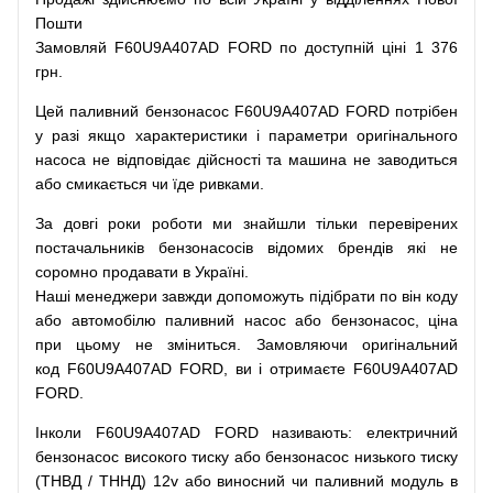
Пошти
Замовляй
F60U9A407AD FORD по доступній ціні 1 376
грн.
Цей
паливний
бензонасос
F60U9A407AD FORD
потрібен
у разі
якщо
характеристики
і
параметри
оригінального
насоса не
відповідає дійсності та
машина
не заводиться
або
смикається чи
їде
ривками
.
За
довгі
роки
роботи
ми
знайшли
тільки
перевірених
постачальників
бензонасосів відомих брендів
які
не
соромно
продавати
в
Україні.
Наші
менеджери
завжди
допоможуть
підібрати
по
він коду
або
автомобілю
паливний
насос
або
бензонасос
,
ціна
при
цьому
не зміниться
.
Замовляючи
оригінальний
код
F60U9A407AD FORD, ви і отримаєте F60U9A407AD
FORD.
Інколи F60U9A407AD FORD
називають
:
електричний
бензонасос
високого
тиску
або
бензонасос
низького
тиску
(
ТНВД
/
ТННД
)
12v
або
виносний
чи
паливний
модуль
в