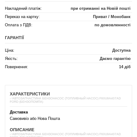
Накладений платіж:
при отриманні на Новій пошті
Переказ на картку:
Приват / Монобанк
Оплата з ПДВ:
по домовленності
ГАРАНТІЇ
Ціна:
Доступна
Якість:
Даємо гарантію
Повернення:
14 діб
ХАРАКТЕРИСТИКИ
✅АВТОЗАПЧАСТИНА БЕНЗОНАСОС (ТОПЛИВНЫЙ НАСОС) F60U9A407AD
FORD (БЕНЗОПОМПА)
Доставка
Самовивіз або Нова Пошта
ОПИСАНИЕ
✅АВТОЗАПЧАСТИНА БЕНЗОНАСОС (ТОПЛИВНЫЙ НАСОС) F60U9A407AD