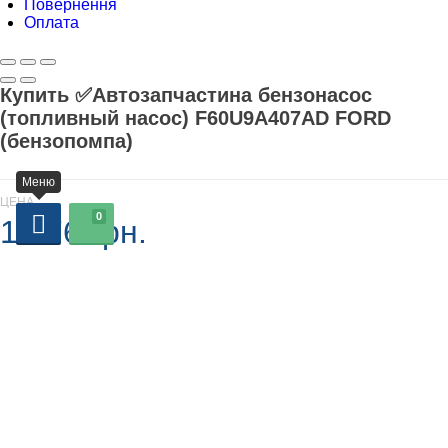
Повернення
Оплата
Купить ✅Автозапчастина бензонасос
(топливный насос) F60U9A407AD FORD
(бензопомпа)
Меню
ЦЕНА
0
1 376 грн.
В наличии
-
+
Добавляется...
Добавлен
У кошик