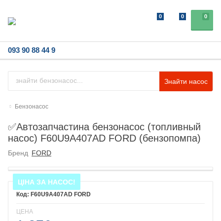
0
0
0
093 90 88 44 9
Знайти насос
Бензонасос
✅Автозапчастина бензонасос (топливный
насос) F60U9A407AD FORD (бензопомпа)
Бренд
FORD
ЦІНА ЗА НАСОС!
F60U9A407AD FORD
ЦЕНА