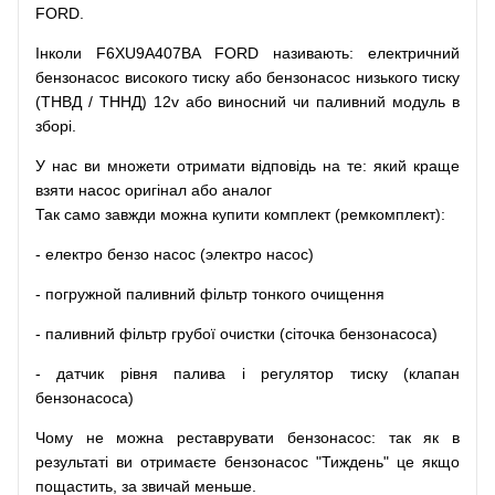
FORD.
Інколи F6XU9A407BA FORD
називають
:
електричний
бензонасос
високого
тиску
або
бензонасос
низького
тиску
(
ТНВД
/
ТННД
)
12v
або
виносний
чи
паливний
модуль
в
зборі
.
У
нас
ви
множети
отримати
відповідь
на
те
: який
краще
взяти
насос
оригінал
або
аналог
Так
само
завжди
можна
купити
комплект
(
ремкомплект
)
:
-
електро
бензо
насос (электро насос)
-
погружной
паливний
фільтр
тонкого очищення
-
паливний
фільтр
грубої
очистки
(
сіточка
бензонасоса
)
-
датчик
рівня
палива
і
регулятор
тиску
(
клапан
бензонасоса
)
Чому
не можна
реставрувати
бензонасос
:
так
як
в
результаті
ви
отримаєте
бензонасос
"
Тиждень" це якщо
пощастить, за звичай меньше.