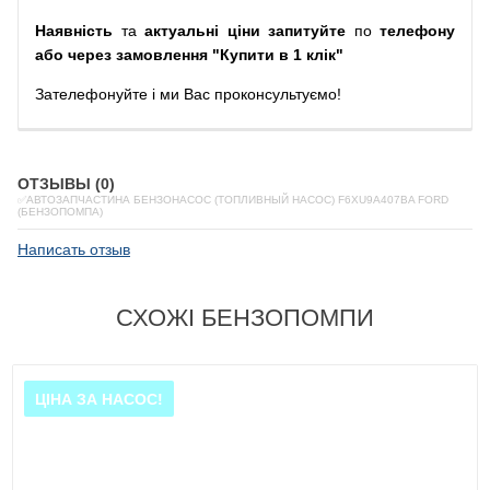
Наявність
та
актуальні ціни запитуйте
по
телефону
або через замовлення "Купити в 1 клік"
Зателефонуйте
і
ми
Вас
проконсультуємо
!
ОТЗЫВЫ (0)
✅АВТОЗАПЧАСТИНА БЕНЗОНАСОС (ТОПЛИВНЫЙ НАСОС) F6XU9A407BA FORD
(БЕНЗОПОМПА)
Написать отзыв
СХОЖІ БЕНЗОПОМПИ
ЦІНА ЗА НАСОС!