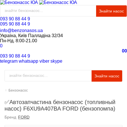
Знайти насос
093 90 88 44 9
095 90 88 44 9
info@benzonasos.ua
Україна, Київ Палладіна 32/34
Пн-Нд. 8:00-21.00
0
0
0
093 90 88 44 9
telegram
whatsapp
viber
skype
Знайти насос
Бензонасос
✅Автозапчастина бензонасос (топливный
насос) F6XU9A407BA FORD (бензопомпа)
Бренд
FORD