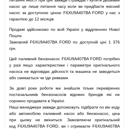
питання
якості
при
ціні
завжди
страждає
і
купити
дешевий
насос
це
лише
питання
часу
коли
ви
придбаєте
якісний
насос
за доступною
ціною
F6XU9A407BA FORD у нас з
гарантією до 12 місяців
Продажі
здійснюємо
по
всій
Україні
у відділеннях
Нової
Пошти
Замовляй
F6XU9A407BA FORD по доступній ціні 1 376
грн.
Цей
паливний
бензонасос
F6XU9A407BA FORD
потрібен
у разі
якщо
характеристики
і
параметри
оригінального
насоса не
відповідає дійсності та
машина
не заводиться
або
смикається чи
їде
ривками
.
За
довгі
роки
роботи
ми
знайшли
тільки
перевірених
постачальників
бензонасосів відомих брендів
які
не
соромно
продавати
в
Україні.
Наші
менеджери
завжди
допоможуть
підібрати
по
він коду
або
автомобілю
паливний
насос
або
бензонасос
,
ціна
при
цьому
не зміниться
.
Замовляючи
оригінальний
код
F6XU9A407BA FORD, ви і отримаєте F6XU9A407BA