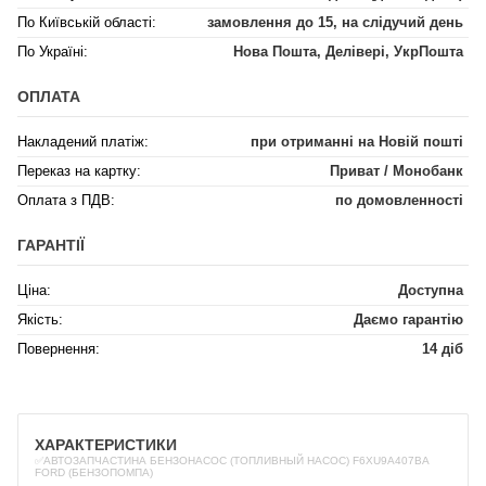
По Київській області:
замовлення до 15, на слідучий день
По Україні:
Нова Пошта, Делівері, УкрПошта
ОПЛАТА
Накладений платіж:
при отриманні на Новій пошті
Переказ на картку:
Приват / Монобанк
Оплата з ПДВ:
по домовленності
ГАРАНТІЇ
Ціна:
Доступна
Якість:
Даємо гарантію
Повернення:
14 діб
ХАРАКТЕРИСТИКИ
✅АВТОЗАПЧАСТИНА БЕНЗОНАСОС (ТОПЛИВНЫЙ НАСОС) F6XU9A407BA
FORD (БЕНЗОПОМПА)