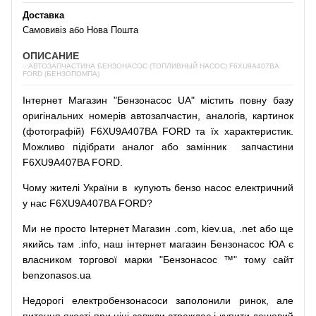
Доставка
Самовивіз або Нова Пошта
ОПИСАНИЕ
✅АВТОЗАПЧАСТИНА БЕНЗОНАСОС (ТОПЛИВНЫЙ НАСОС) F6XU9A407BA
FORD (БЕНЗОПОМПА)
Інтернет
Магазин
"
Бензонасос
UA
"
містить
повну
базу
оригінальних
номерів автозапчастин
,
аналогів
,
картинок
(
фотографій
)
F6XU9A407BA FORD та їх характеристик.
Можливо
підібрати
аналог
або
замінник
запчастини
F6XU9A407BA FORD.
Чому
жителі
України
в
купують
бензо насос
електричний
у
нас
F6XU9A407BA FORD?
Ми
не просто
Інтернет
Магазин
.com
,
kiev.ua
,
.net
або
ще
якийсь
там
.info
,
наш
інтернет
магазин
Бензонасос
ЮА
є
власником
торгової
марки
"
Бензонасос
™
"
тому
сайт
benzonasos.ua
Недорогі
електробензонасоси
заполонили
ринок
,
але