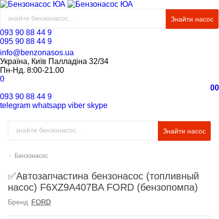
Знайти насос
093 90 88 44 9
095 90 88 44 9
info@benzonasos.ua
Україна, Київ Палладіна 32/34
Пн-Нд. 8:00-21.00
0
0
0
093 90 88 44 9
telegram
whatsapp
viber
skype
Знайти насос
Бензонасос
✅Автозапчастина бензонасос (топливный
насос) F6XZ9A407BA FORD (бензопомпа)
Бренд
FORD