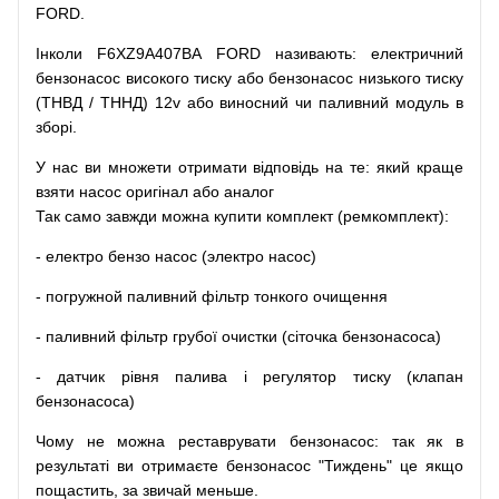
FORD.
Інколи F6XZ9A407BA FORD
називають
:
електричний
бензонасос
високого
тиску
або
бензонасос
низького
тиску
(
ТНВД
/
ТННД
)
12v
або
виносний
чи
паливний
модуль
в
зборі
.
У
нас
ви
множети
отримати
відповідь
на
те
: який
краще
взяти
насос
оригінал
або
аналог
Так
само
завжди
можна
купити
комплект
(
ремкомплект
)
:
-
електро
бензо
насос (электро насос)
-
погружной
паливний
фільтр
тонкого очищення
-
паливний
фільтр
грубої
очистки
(
сіточка
бензонасоса
)
-
датчик
рівня
палива
і
регулятор
тиску
(
клапан
бензонасоса
)
Чому
не можна
реставрувати
бензонасос
:
так
як
в
результаті
ви
отримаєте
бензонасос
"
Тиждень" це якщо
пощастить, за звичай меньше.