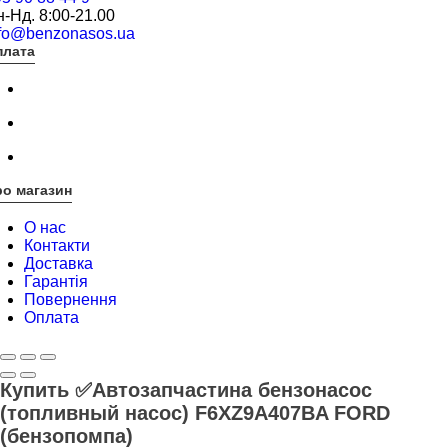
-Нд. 8:00-21.00
nfo@benzonasos.ua
плата
о магазин
О нас
Контакти
Доставка
Гарантія
Повернення
Оплата
Купить ✅Автозапчастина бензонасос
(топливный насос) F6XZ9A407BA FORD
(бензопомпа)