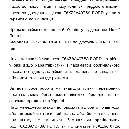
питання
якості
при
ціні
завжди
страждає
і
купити
дешевий
насос
це
лише
питання
часу
коли
ви
придбаєте
якісний
насос
за доступною
ціною
F6XZ9A407BA FORD у нас з
гарантією до 12 місяців
Продажі
здійснюємо
по
всій
Україні
у відділеннях
Нової
Пошти
Замовляй
F6XZ9A407BA FORD по доступній ціні 1 376
грн.
Цей
паливний
бензонасос
F6XZ9A407BA FORD
потрібен
у разі
якщо
характеристики
і
параметри
оригінального
насоса не
відповідає дійсності та
машина
не заводиться
або
смикається чи
їде
ривками
.
За
довгі
роки
роботи
ми
знайшли
тільки
перевірених
постачальників
бензонасосів відомих брендів
які
не
соромно
продавати
в
Україні.
Наші
менеджери
завжди
допоможуть
підібрати
по
він коду
або
автомобілю
паливний
насос
або
бензонасос
,
ціна
при
цьому
не зміниться
.
Замовляючи
оригінальний
код
F6XZ9A407BA FORD, ви і отримаєте F6XZ9A407BA