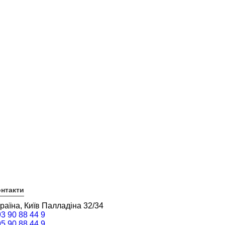
нтакти
раїна, Київ Палладіна 32/34
3 90 88 44 9
5 90 88 44 9