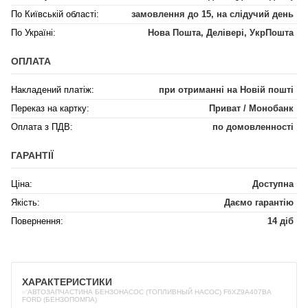
По Київській області:
замовлення до 15, на слідучий день
По Україні:
Нова Пошта, Делівері, УкрПошта
ОПЛАТА
Накладений платіж:
при отриманні на Новій пошті
Переказ на картку:
Приват / Монобанк
Оплата з ПДВ:
по домовленності
ГАРАНТІЇ
Ціна:
Доступна
Якість:
Даємо гарантію
Повернення:
14 діб
ХАРАКТЕРИСТИКИ
✅АВТОЗАПЧАСТИНА БЕНЗОНАСОС (ТОПЛИВНЫЙ НАСОС) F6XZ9A407BA
FORD (БЕНЗОПОМПА)