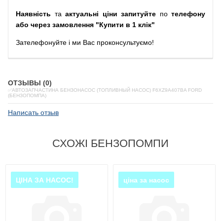
Наявність
та
актуальні ціни запитуйте
по
телефону
або через замовлення "Купити в 1 клік"
Зателефонуйте
і
ми
Вас
проконсультуємо
!
ОТЗЫВЫ (0)
✅АВТОЗАПЧАСТИНА БЕНЗОНАСОС (ТОПЛИВНЫЙ НАСОС) F6XZ9A407BA FORD
(БЕНЗОПОМПА)
Написать отзыв
СХОЖІ БЕНЗОПОМПИ
ЦІНА ЗА НАСОС!
ціна за насос