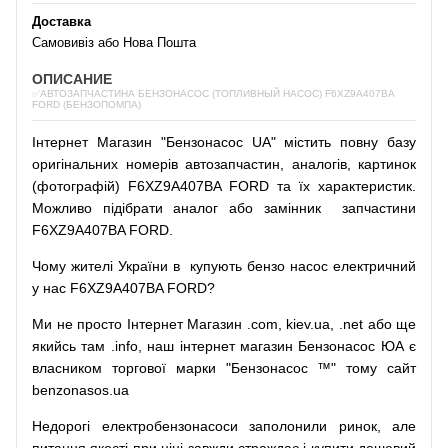
Доставка
Самовивіз або Нова Пошта
ОПИСАНИЕ
✅АВТОЗАПЧАСТИНА БЕНЗОНАСОС (ТОПЛИВНЫЙ НАСОС) F6XZ9A407BA
FORD (БЕНЗОПОМПА)
Інтернет
Магазин
"
Бензонасос
UA
"
містить
повну
базу
оригінальних
номерів автозапчастин
,
аналогів
,
картинок
(
фотографій
)
F6XZ9A407BA FORD та їх характеристик.
Можливо
підібрати
аналог
або
замінник
запчастини
F6XZ9A407BA FORD.
Чому
жителі
України
в
купують
бензо насос
електричний
у
нас
F6XZ9A407BA FORD?
Ми
не просто
Інтернет
Магазин
.com
,
kiev.ua
,
.net
або
ще
якийсь
там
.info
,
наш
інтернет
магазин
Бензонасос
ЮА
є
власником
торгової
марки
"
Бензонасос
™
"
тому
сайт
benzonasos.ua
Недорогі
електробензонасоси
заполонили
ринок
,
але