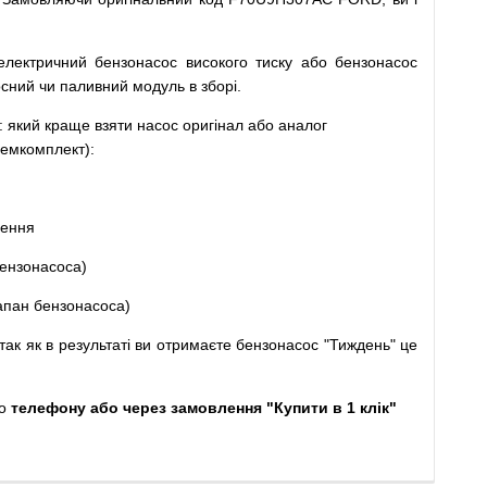
електричний
бензонасос
високого
тиску
або
бензонасос
осний
чи
паливний
модуль
в
зборі
.
: який
краще
взяти
насос
оригінал
або
аналог
емкомплект
)
:
щення
ензонасоса
)
апан
бензонасоса
)
так
як
в
результаті
ви
отримаєте
бензонасос
"
Тиждень" це
о
телефону або через замовлення "Купити в 1 клік"