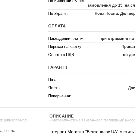
По Київській області:
замовлення до 15, на с
По Україні:
Нова Пошта, Деліве
ОПЛАТА
Накладений платіж:
при отриманні на
Переказ на картку:
Приват
Оплата з ПДВ:
по до
ГАРАНТІЇ
Ціна:
Якість:
Дає
Повернення:
ОПИСАНИЕ
RD (БЕНЗОПОМПА)
✅АВТОЗАПЧАСТИНА БЕНЗОНАСОС (ТОПЛИВНЫЙ НАСОС)
ва Пошта
Інтернет
Магазин
"
Бензонасос
UA
"
містить