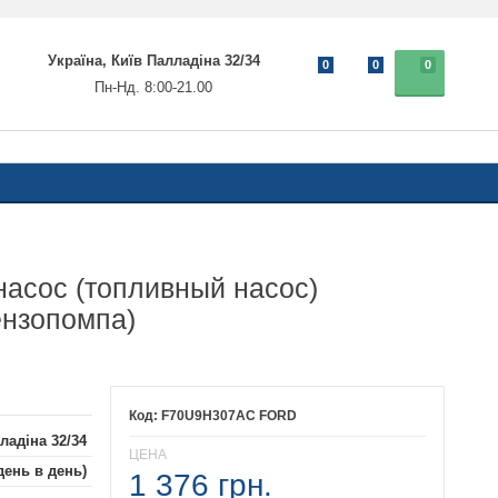
Україна, Київ Палладіна 32/34
0
0
0
Пн-Нд. 8:00-21.00
асос (топливный насос)
нзопомпа)
F70U9H307AC FORD
ладіна 32/34
ЦЕНА
день в день)
1 376 грн.