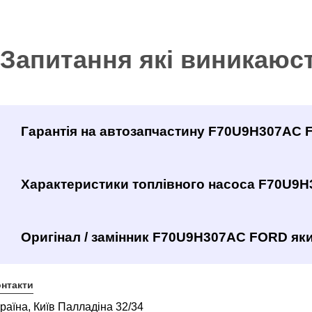
Запитання які виникаюс
Гарантія на автозапчастину F70U9H307AC 
Характеристики топлівного насоса F70U9
Оригінал / замінник F70U9H307AC FORD яки
нтакти
раїна, Київ Палладіна 32/34