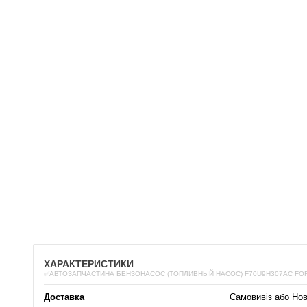
ХАРАКТЕРИСТИКИ
✅АВТОЗАПЧАСТИНА БЕНЗОНАСОС (ТОПЛИВНЫЙ НАСОС) F70U9H307AC FO
Доставка
Самовивіз або Но