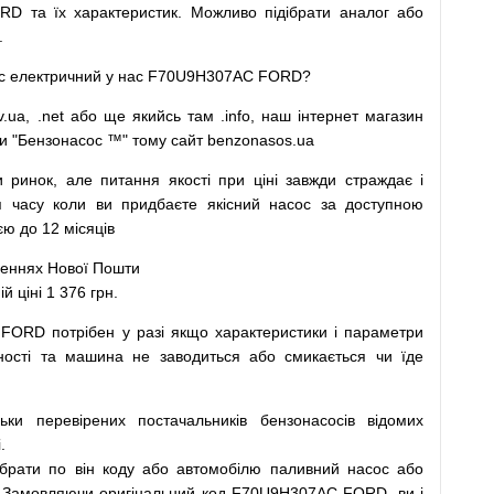
D та їх характеристик.
Можливо
підібрати
аналог
або
.
с
електричний
у
нас
F70U9H307AC FORD?
v.ua
,
.net
або
ще
якийсь
там
.info
,
наш
інтернет
магазин
и
"
Бензонасос
™
"
тому
сайт
benzonasos.ua
и
ринок
,
але
питання
якості
при
ціні
завжди
страждає
і
я
часу
коли
ви
придбаєте
якісний
насос
за доступною
ю до 12 місяців
леннях
Нової
Пошти
ціні 1 376 грн.
 FORD
потрібен
у разі
якщо
характеристики
і
параметри
ності та
машина
не заводиться
або
смикається чи
їде
льки
перевірених
постачальників
бензонасосів відомих
.
ібрати
по
він коду
або
автомобілю
паливний
насос
або
Замовляючи
оригінальний
код
F70U9H307AC FORD, ви і