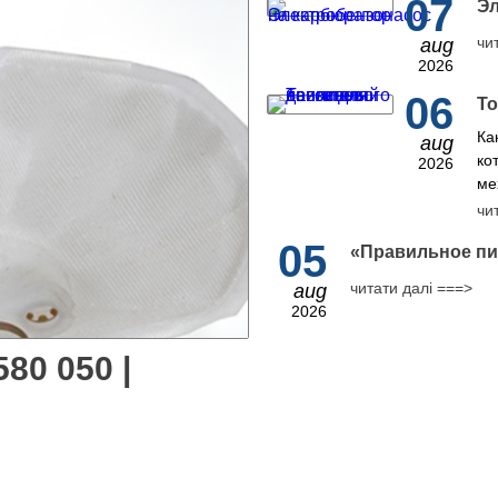
07
Эл
чи
aug
2026
06
То
Ка
aug
ко
2026
ме
чи
05
​«Правильное пи
читати далі ===>
aug
2026
80 050 |