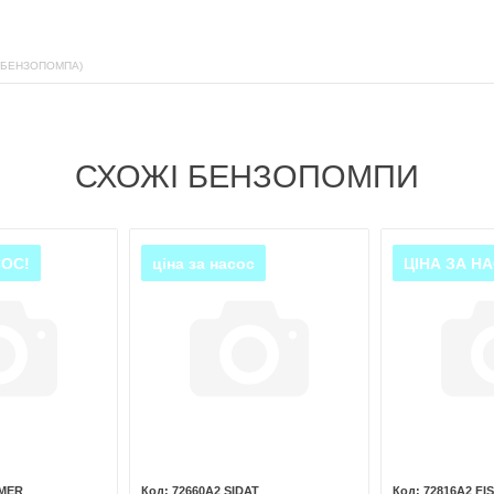
(БЕНЗОПОМПА)
СХОЖІ БЕНЗОПОМПИ
СОС!
ціна за насос
ЦІНА ЗА Н
SMER
72660A2 SIDAT
72816A2 FI