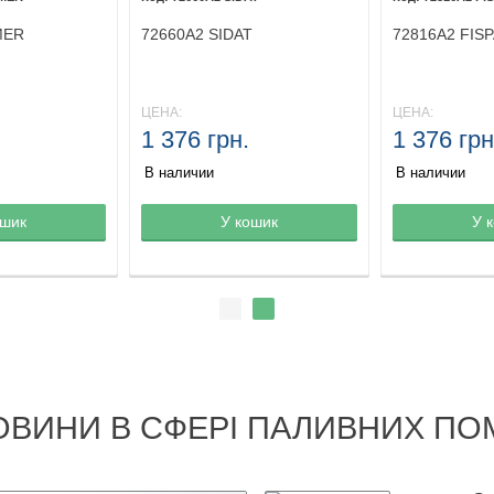
MER
72660A2 SIDAT
72816A2 FIS
ЦЕНА:
ЦЕНА:
1 376 грн.
1 376 грн
В наличии
В наличии
ине
ошик
Товар в корзине
У кошик
Товар в кор
У 
ОВИНИ В СФЕРІ ПАЛИВНИХ ПО