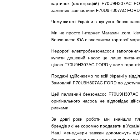
картинок
(
фотографій
)
F70U9H307AC FOR
замінник
запчастини F70U9H307AC FORD
Чому
жителі
України
в
купують
бензо насо
Ми
не просто
Інтернет
Магазин
.com
,
kie
Бензонасос
ЮА
є
власником
торгової
марк
Недорогі
електробензонасоси
заполонил
купити
дешевий
насос
це
лише
питанн
ціною
F70U9H307AC FORD у нас з гарантіє
Продажі
здійснюємо
по
всій
Україні
у відді
Замовляй
F70U9H307AC FORD по доступній 
Цей
паливний
бензонасос
F70U9H307AC
оригінального
насоса не
відповідає дійс
ривками
.
За
довгі
роки
роботи
ми
знайшли
ті
брендів
які
не соромно
продавати
в
Україні
Наші
менеджери
завжди
допоможуть
під
бензонасос
,
ціна
при
цьому
не зміниться
.