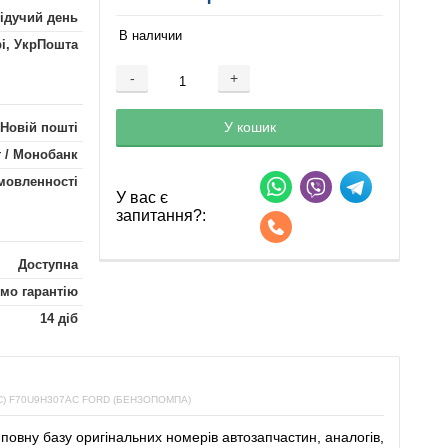
лідучий день
В наличии
рі, УкрПошта
-
+
Добавляется...
Добавлен
У кошик
 Новій пошті
 / Монобанк
мовленності
У вас є
запитання?:
Доступна
мо гарантію
14 діб
 F70U9H307AC FORD (БЕНЗОПОМПА)
повну
базу
оригінальних
номерів автозапчастин
,
аналогів
,