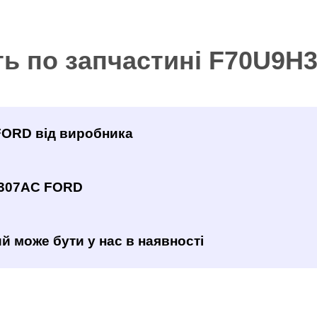
ть по запчастині F70U9
FORD від виробника
H307AC FORD
й може бути у нас в наявності