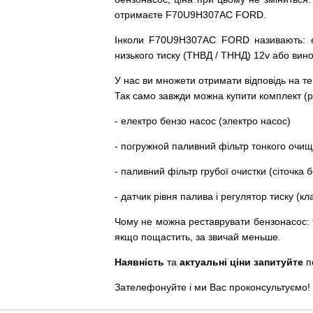
отримаєте F70U9H307AC FORD.
Інколи F70U9H307AC FORD
називають
:
низького
тиску
(
ТНВД
/
ТННД
)
12v
або
вин
У
нас
ви
множети
отримати
відповідь
на
те
Так
само
завжди
можна
купити
комплект
(
р
-
електро
бензо
насос (электро насос)
-
погружной
паливний
фільтр
тонкого очи
-
паливний
фільтр
грубої
очистки
(
сіточка
б
-
датчик
рівня
палива
і
регулятор
тиску
(
кл
Чому
не можна
реставрувати
бензонасос
:
якщо пощастить, за звичай меньше.
Наявність
та
актуальні ціни запитуйте
п
Зателефонуйте
і
ми
Вас
проконсультуємо
!