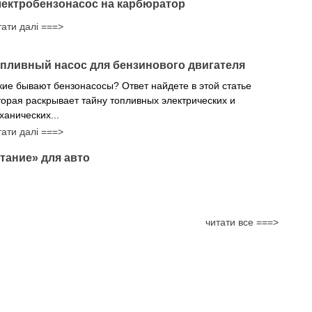
ектробензонасос на карбюратор
тати далі ===>
пливный насос для бензинового двигателя
кие бывают бензонасосы? Ответ найдете в этой статье
торая раскрывает тайну топливных электрических и
ханических...
тати далі ===>
тание» для авто
читати все ===>