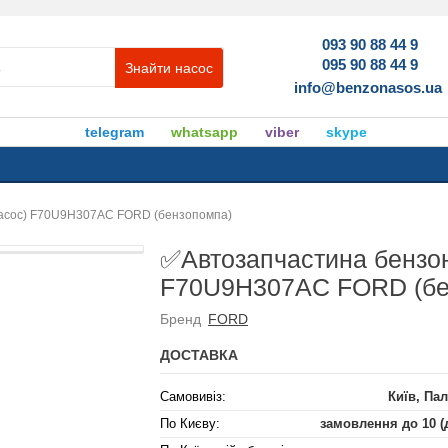
093 90 88 44 9
095 90 88 44 9
Знайти насос
info@benzonasos.ua
telegram
whatsapp
viber
skype
насос) F70U9H307AC FORD (бензопомпа)
✅Автозапчастина бензон
F70U9H307AC FORD (бе
Бренд
FORD
ДОСТАВКА
Самовивіз:
Київ, Пал
По Києву:
замовлення до 10 (