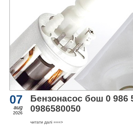
07
Бензонасос бош 0 986 5
0986580050
aug
2026
читати далі ===>