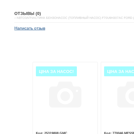
ОТЗЫВЫ (0)
✅АВТОЗАПЧАСТИНА БЕНЗОНАСОС (ТОПЛИВНЫЙ НАСОС) F70U9H307AC FORD 
Написать отзыв
ЦІНА ЗА НАСОС!
ЦІНА ЗА НА
SMER
25319808 GMC
770046 MES