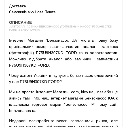
Доставка
Самовивіз або Нова Пошта
ОПИСАНИЕ
✅АВТОЗАПЧАСТИНА БЕНЗОНАСОС (ТОПЛИВНЫЙ НАСОС) F75U9H307KD
FORD (БЕНЗОПОМПА)
Інтернет
Магазин
"
Бензонасос
UA
"
містить
повну
базу
оригінальних
номерів автозапчастин
,
аналогів
,
картинок
(
фотографій
)
F75U9H307KD FORD та їх характеристик.
Можливо
підібрати
аналог
або
замінник
запчастини
F75U9H307KD FORD.
Чому
жителі
України
в
купують
бензо насос
електричний
у
нас
F75U9H307KD FORD?
Ми
не просто
Інтернет
Магазин
.com
,
kiev.ua
,
.net
або
ще
якийсь
там
.info
,
наш
інтернет
магазин
Бензонасос
ЮА
є
власником
торгової
марки
"
Бензонасос
™
"
тому
сайт
benzonasos.ua
Недорогі
електробензонасоси
заполонили
ринок
,
але