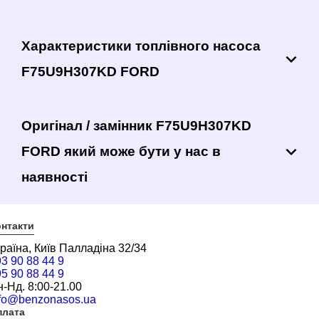
Характеристики топлівного насоса
F75U9H307KD FORD
Оригінал / замінник F75U9H307KD
FORD який може бути у нас в
наявності
нтакти
раїна, Київ Палладіна 32/34
3 90 88 44 9
5 90 88 44 9
-Нд. 8:00-21.00
nfo@benzonasos.ua
плата