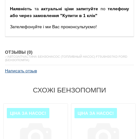
Наявність
та
актуальні ціни запитуйте
по
телефону
або через замовлення "Купити в 1 клік"
Зателефонуйте
і
ми
Вас
проконсультуємо
!
ОТЗЫВЫ (0)
✅АВТОЗАПЧАСТИНА БЕНЗОНАСОС (ТОПЛИВНЫЙ НАСОС) F75U9H307KD FORD
(БЕНЗОПОМПА)
Написать отзыв
СХОЖІ БЕНЗОПОМПИ
ЦІНА ЗА НАСОС!
ЦІНА ЗА НАСОС!