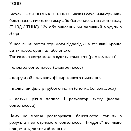
FORD.
Інколи F75U9H307KD FORD
називають
:
електричний
бензонасос
високого
тиску
або
бензонасос
низького
тиску
(
ТНВД
/
ТННД
)
12v
або
виносний
чи
паливний
модуль
в
зборі
.
У
нас
ви
множети
отримати
відповідь
на
те
: який
краще
взяти
насос
оригінал
або
аналог
Так
само
завжди
можна
купити
комплект
(
ремкомплект
)
:
-
електро
бензо
насос (электро насос)
-
погружной
паливний
фільтр
тонкого очищення
-
паливний
фільтр
грубої
очистки
(
сіточка
бензонасоса
)
-
датчик
рівня
палива
і
регулятор
тиску
(
клапан
бензонасоса
)
Чому
не можна
реставрувати
бензонасос
:
так
як
в
результаті
ви
отримаєте
бензонасос
"
Тиждень" це якщо
пощастить, за звичай меньше.