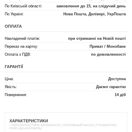
По Київській області:
замовлення до 15, на слідучий день
По Україні:
Нова Пошта, Делівері, УкрПошта
ОПЛАТА
Накладений платіж:
при отриманні на Новій пошті
Переказ на картку:
Приват / Монобанк
Оплата з ПДВ:
по домовленності
ГАРАНТІЇ
Ціна:
Доступна
Якість:
Даємо гарантію
Повернення:
14 діб
ХАРАКТЕРИСТИКИ
✅АВТОЗАПЧАСТИНА БЕНЗОНАСОС (ТОПЛИВНЫЙ НАСОС) F75U9H307KD
FORD (БЕНЗОПОМПА)