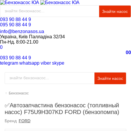
Знайти насос
093 90 88 44 9
095 90 88 44 9
info@benzonasos.ua
Україна, Київ Палладіна 32/34
Пн-Нд. 8:00-21.00
0
0
0
093 90 88 44 9
telegram
whatsapp
viber
skype
Знайти насос
Бензонасос
✅Автозапчастина бензонасос (топливный
насос) F75U9H307KD FORD (бензопомпа)
Бренд
FORD