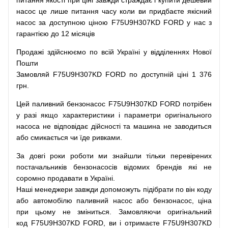
питання
якості
при
ціні
завжди
страждає
і
купити
дешевий
насос
це
лише
питання
часу
коли
ви
придбаєте
якісний
насос
за доступною
ціною
F75U9H307KD FORD у нас з
гарантією до 12 місяців
Продажі
здійснюємо
по
всій
Україні
у відділеннях
Нової
Пошти
Замовляй
F75U9H307KD FORD по доступній ціні 1 376
грн.
Цей
паливний
бензонасос
F75U9H307KD FORD
потрібен
у разі
якщо
характеристики
і
параметри
оригінального
насоса не
відповідає дійсності та
машина
не заводиться
або
смикається чи
їде
ривками
.
За
довгі
роки
роботи
ми
знайшли
тільки
перевірених
постачальників
бензонасосів відомих брендів
які
не
соромно
продавати
в
Україні.
Наші
менеджери
завжди
допоможуть
підібрати
по
він коду
або
автомобілю
паливний
насос
або
бензонасос
,
ціна
при
цьому
не зміниться
.
Замовляючи
оригінальний
код
F75U9H307KD FORD, ви і отримаєте F75U9H307KD