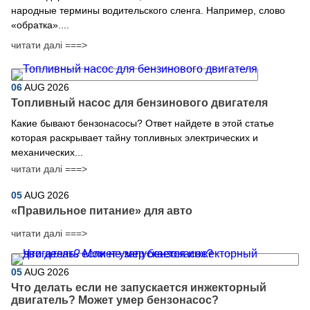
народные термины водительского сленга. Например, слово
«обратка»....
читати далі ===>
06
AUG
2026
Топливный насос для бензинового двигателя
Какие бывают бензонасосы? Ответ найдете в этой статье
которая раскрывает тайну топливных электрических и
механических...
читати далі ===>
05
AUG
2026
​«Правильное питание» для авто
читати далі ===>
05
AUG
2026
Что делать если не запускается инжекторный
двигатель? Может умер бензонасос?