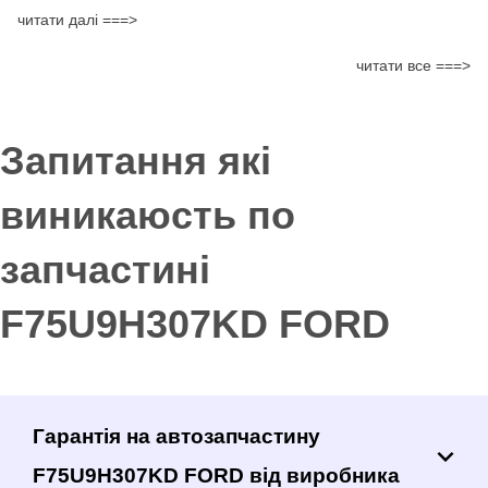
читати далі ===>
читати все ===>
Запитання які
виникаюсть по
запчастині
F75U9H307KD FORD
Гарантія на автозапчастину
F75U9H307KD FORD від виробника