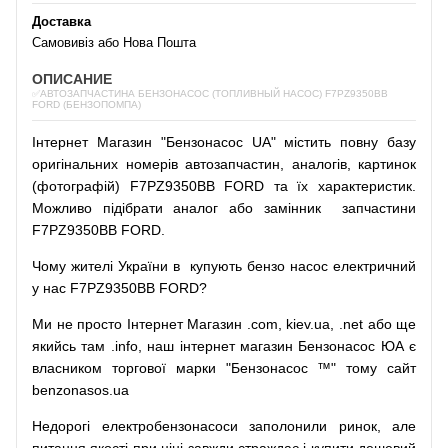
Доставка
Самовивіз або Нова Пошта
ОПИСАНИЕ
✅АВТОЗАПЧАСТИНА БЕНЗОНАСОС (ТОПЛИВНЫЙ НАСОС) F7PZ9350BB
FORD (БЕНЗОПОМПА)
Інтернет
Магазин
"
Бензонасос
UA
"
містить
повну
базу
оригінальних
номерів автозапчастин
,
аналогів
,
картинок
(
фотографій
)
F7PZ9350BB FORD та їх характеристик.
Можливо
підібрати
аналог
або
замінник
запчастини
F7PZ9350BB FORD.
Чому
жителі
України
в
купують
бензо насос
електричний
у
нас
F7PZ9350BB FORD?
Ми
не просто
Інтернет
Магазин
.com
,
kiev.ua
,
.net
або
ще
якийсь
там
.info
,
наш
інтернет
магазин
Бензонасос
ЮА
є
власником
торгової
марки
"
Бензонасос
™
"
тому
сайт
benzonasos.ua
Недорогі
електробензонасоси
заполонили
ринок
,
але