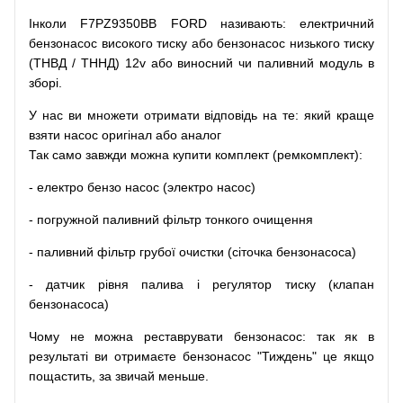
Інколи F7PZ9350BB FORD
називають
:
електричний
бензонасос
високого
тиску
або
бензонасос
низького
тиску
(
ТНВД
/
ТННД
)
12v
або
виносний
чи
паливний
модуль
в
зборі
.
У
нас
ви
множети
отримати
відповідь
на
те
: який
краще
взяти
насос
оригінал
або
аналог
Так
само
завжди
можна
купити
комплект
(
ремкомплект
)
:
-
електро
бензо
насос (электро насос)
-
погружной
паливний
фільтр
тонкого очищення
-
паливний
фільтр
грубої
очистки
(
сіточка
бензонасоса
)
-
датчик
рівня
палива
і
регулятор
тиску
(
клапан
бензонасоса
)
Чому
не можна
реставрувати
бензонасос
:
так
як
в
результаті
ви
отримаєте
бензонасос
"
Тиждень" це якщо
пощастить, за звичай меньше.