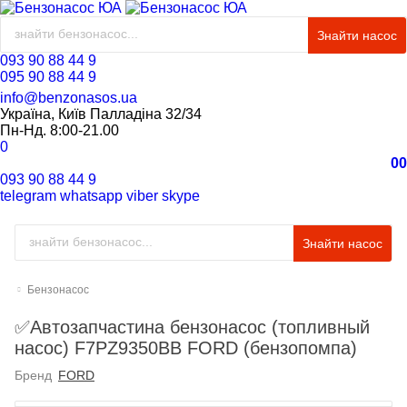
Знайти насос
093 90 88 44 9
095 90 88 44 9
info@benzonasos.ua
Україна, Київ Палладіна 32/34
Пн-Нд. 8:00-21.00
0
0
0
093 90 88 44 9
telegram
whatsapp
viber
skype
Знайти насос
Бензонасос
✅Автозапчастина бензонасос (топливный
насос) F7PZ9350BB FORD (бензопомпа)
Бренд
FORD