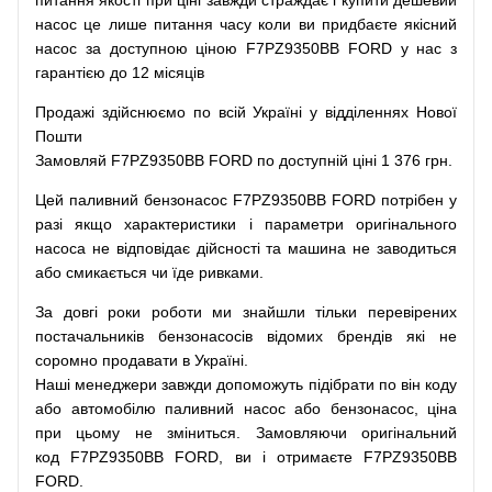
питання
якості
при
ціні
завжди
страждає
і
купити
дешевий
насос
це
лише
питання
часу
коли
ви
придбаєте
якісний
насос
за доступною
ціною
F7PZ9350BB FORD у нас з
гарантією до 12 місяців
Продажі
здійснюємо
по
всій
Україні
у відділеннях
Нової
Пошти
Замовляй
F7PZ9350BB FORD по доступній ціні 1 376 грн.
Цей
паливний
бензонасос
F7PZ9350BB FORD
потрібен
у
разі
якщо
характеристики
і
параметри
оригінального
насоса не
відповідає дійсності та
машина
не заводиться
або
смикається чи
їде
ривками
.
За
довгі
роки
роботи
ми
знайшли
тільки
перевірених
постачальників
бензонасосів відомих брендів
які
не
соромно
продавати
в
Україні.
Наші
менеджери
завжди
допоможуть
підібрати
по
він коду
або
автомобілю
паливний
насос
або
бензонасос
,
ціна
при
цьому
не зміниться
.
Замовляючи
оригінальний
код
F7PZ9350BB FORD, ви і отримаєте F7PZ9350BB
FORD.