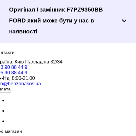
Оригінал / замінник F7PZ9350BB
FORD який може бути у нас в
наявності
нтакти
раїна, Київ Палладіна 32/34
3 90 88 44 9
5 90 88 44 9
-Нд. 8:00-21.00
nfo@benzonasos.ua
плата
о магазин