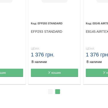
EFP293 STANDARD
E8145 AIRT
EFP293 STANDARD
E8145 AIRTE
ЦЕНА:
ЦЕНА:
1 376 грн.
1 376 грн
В наличии
В наличии
ине
ошик
Товар в корзине
У кошик
Товар в кор
У 