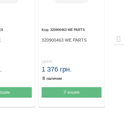
EX
320900463 WE PARTS
X
320900463 WE PARTS
ЦЕНА:
.
1 376 грн.
В наличии
зине
кошик
Товар в корзине
У кошик
Товар в ко