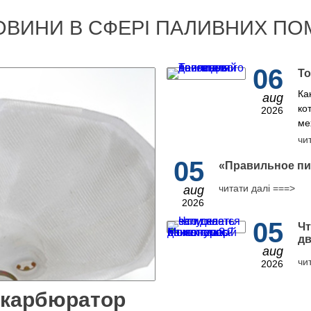
ОВИНИ В СФЕРІ ПАЛИВНИХ ПО
06
То
Ка
aug
ко
2026
ме
чи
05
​«Правильное пи
читати далі ===>
aug
2026
05
Чт
дв
aug
чи
2026
 карбюратор