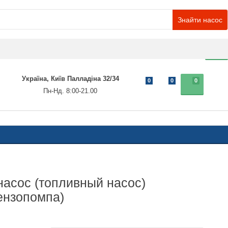
Знайти насос
0
Україна, Київ Палладіна 32/34
0
0
0
Пн-Нд. 8:00-21.00
асос (топливный насос)
нзопомпа)