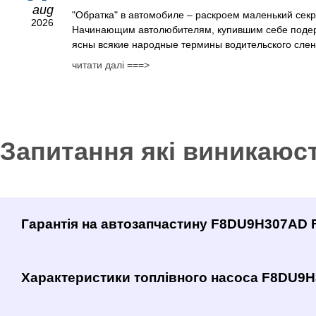
aug
"Обратка" в автомобиле – раскроем маленький сек
2026
Начинающим автолюбителям, купившим себе поде
ясны всякие народные термины водительского сленг
читати далі ===>
Запитання які виникаюс
Гарантія на автозапчастину F8DU9H307AD 
Характеристики топлівного насоса F8DU9