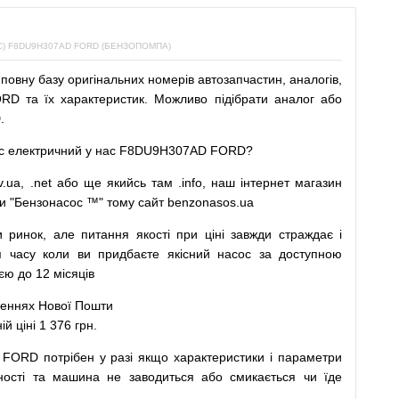
 F8DU9H307AD FORD (БЕНЗОПОМПА)
повну
базу
оригінальних
номерів автозапчастин
,
аналогів
,
D та їх характеристик.
Можливо
підібрати
аналог
або
.
с
електричний
у
нас
F8DU9H307AD FORD?
v.ua
,
.net
або
ще
якийсь
там
.info
,
наш
інтернет
магазин
и
"
Бензонасос
™
"
тому
сайт
benzonasos.ua
и
ринок
,
але
питання
якості
при
ціні
завжди
страждає
і
я
часу
коли
ви
придбаєте
якісний
насос
за доступною
ю до 12 місяців
леннях
Нової
Пошти
ціні 1 376 грн.
 FORD
потрібен
у разі
якщо
характеристики
і
параметри
ності та
машина
не заводиться
або
смикається чи
їде