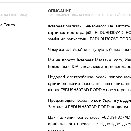
ОПИСАНИЕ
RD (БЕНЗОПОМПА)
✅АВТОЗАПЧАСТИНА БЕНЗОНАСОС (ТОПЛИВНЫЙ НАСОС)
ва Пошта
Інтернет
Магазин
"
Бензонасос
UA
"
містить
картинок
(
фотографій
)
F8DU9H307AD FOR
замінник
запчастини F8DU9H307AD FORD
Чому
жителі
України
в
купують
бензо насо
Ми
не просто
Інтернет
Магазин
.com
,
kie
Бензонасос
ЮА
є
власником
торгової
марк
Недорогі
електробензонасоси
заполонил
купити
дешевий
насос
це
лише
питанн
ціною
F8DU9H307AD FORD у нас з гарантіє
Продажі
здійснюємо
по
всій
Україні
у відді
Замовляй
F8DU9H307AD FORD по доступній 
Цей
паливний
бензонасос
F8DU9H307AD
оригінального
насоса не
відповідає дійс
ривками
.