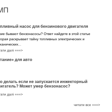
МП
пливный насос для бензинового двигателя
кие бывают бензонасосы? Ответ найдете в этой статье
торая раскрывает тайну топливных электрических и
ханических...
тати далі ===>
тание» для авто
о делать если не запускается инжекторный
игатель? Может умер бензонасос?
тати далі ===>
читати все ===>