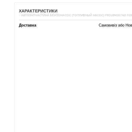
ХАРАКТЕРИСТИКИ
✅АВТОЗАПЧАСТИНА БЕНЗОНАСОС (ТОПЛИВНЫЙ НАСОС) F8DU9H307AD FO
Доставка
Самовивіз або Но