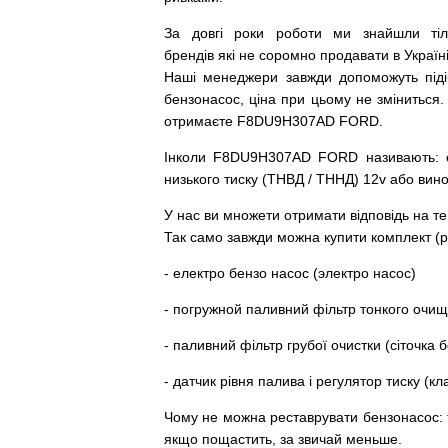
За
довгі
роки
роботи
ми
знайшли
ті
брендів
які
не соромно
продавати
в
Україні
Наші
менеджери
завжди
допоможуть
під
бензонасос
,
ціна
при
цьому
не зміниться
.
отримаєте F8DU9H307AD FORD.
Інколи F8DU9H307AD FORD
називають
:
низького
тиску
(
ТНВД
/
ТННД
)
12v
або
вин
У
нас
ви
множети
отримати
відповідь
на
те
Так
само
завжди
можна
купити
комплект
(
р
-
електро
бензо
насос (электро насос)
-
погружной
паливний
фільтр
тонкого очи
-
паливний
фільтр
грубої
очистки
(
сіточка
б
-
датчик
рівня
палива
і
регулятор
тиску
(
кл
Чому
не можна
реставрувати
бензонасос
:
якщо пощастить, за звичай меньше.