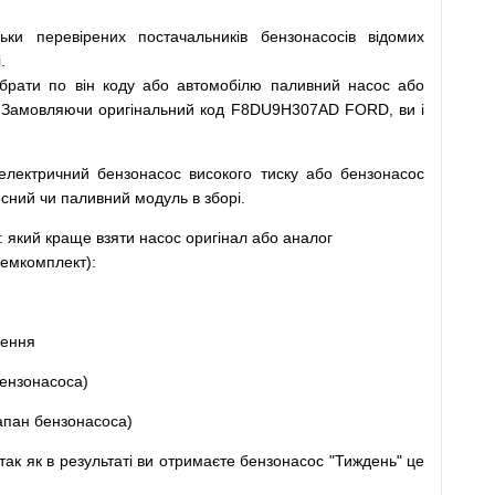
льки
перевірених
постачальників
бензонасосів відомих
.
ібрати
по
він коду
або
автомобілю
паливний
насос
або
Замовляючи
оригінальний
код
F8DU9H307AD FORD, ви і
електричний
бензонасос
високого
тиску
або
бензонасос
осний
чи
паливний
модуль
в
зборі
.
: який
краще
взяти
насос
оригінал
або
аналог
емкомплект
)
:
щення
ензонасоса
)
апан
бензонасоса
)
так
як
в
результаті
ви
отримаєте
бензонасос
"
Тиждень" це