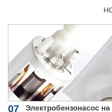
Н
07
Электробензонасос на