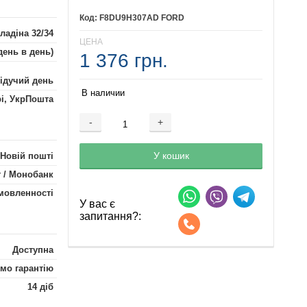
F8DU9H307AD FORD
ладіна 32/34
ЦЕНА
день в день)
1 376 грн.
лідучий день
В наличии
рі, УкрПошта
-
+
Добавляется...
Добавлен
У кошик
 Новій пошті
 / Монобанк
мовленності
У вас є
запитання?:
Доступна
мо гарантію
14 діб