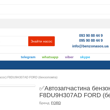
093 90 88 44 9
095 90 88 44 9
Знайти насос
info@benzonasos.ua
telegram
whatsapp
viber
skype
насос) F8DU9H307AD FORD (бензопомпа)
✅Автозапчастина бензон
F8DU9H307AD FORD (бе
Бренд
FORD