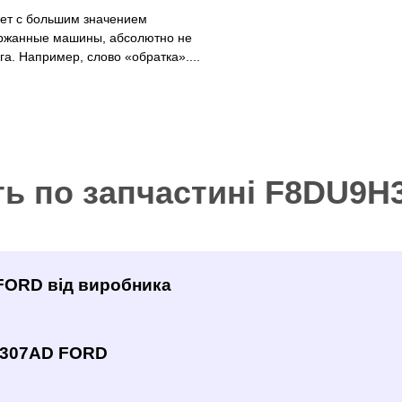
рет с большим значением
ржанные машины, абсолютно не
а. Например, слово «обратка»....
ть по запчастині F8DU9
FORD від виробника
H307AD FORD