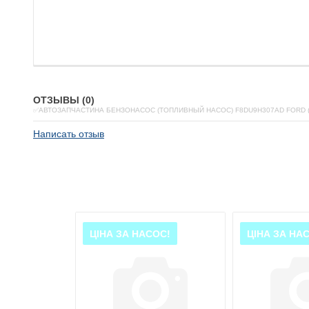
ОТЗЫВЫ (0)
✅АВТОЗАПЧАСТИНА БЕНЗОНАСОС (ТОПЛИВНЫЙ НАСОС) F8DU9H307AD FORD 
Написать отзыв
ЦІНА ЗА НАСОС!
ЦІНА ЗА НА