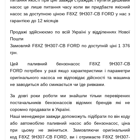
питання
якості
при
ціні
завжди
страждає
і
купити
дешевий
насос
це
лише
питання
часу
коли
ви
придбаєте
якісний
насос
за доступною
ціною
F8XZ 9H307-CB FORD у нас з
гарантією до 12 місяців
Продажі
здійснюємо
по
всій
Україні
у відділеннях
Нової
Пошти
Замовляй
F8XZ 9H307-CB FORD по доступній ціні 1 376
грн.
Цей
паливний
бензонасос
F8XZ 9H307-CB
FORD
потрібен
у разі
якщо
характеристики
і
параметри
оригінального
насоса не
відповідає дійсності та
машина
не заводиться
або
смикається чи
їде
ривками
.
За
довгі
роки
роботи
ми
знайшли
тільки
перевірених
постачальників
бензонасосів відомих брендів
які
не
соромно
продавати
в
Україні.
Наші
менеджери
завжди
допоможуть
підібрати
по
він коду
або
автомобілю
паливний
насос
або
бензонасос
,
ціна
при
цьому
не зміниться
.
Замовляючи
оригінальний
код
F8XZ 9H307-CB FORD, ви і отримаєте F8XZ 9H307-