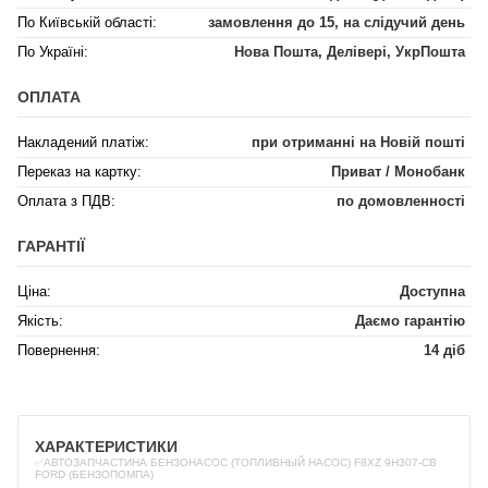
По Київській області:
замовлення до 15, на слідучий день
По Україні:
Нова Пошта, Делівері, УкрПошта
ОПЛАТА
Накладений платіж:
при отриманні на Новій пошті
Переказ на картку:
Приват / Монобанк
Оплата з ПДВ:
по домовленності
ГАРАНТІЇ
Ціна:
Доступна
Якість:
Даємо гарантію
Повернення:
14 діб
ХАРАКТЕРИСТИКИ
✅АВТОЗАПЧАСТИНА БЕНЗОНАСОС (ТОПЛИВНЫЙ НАСОС) F8XZ 9H307-CB
FORD (БЕНЗОПОМПА)