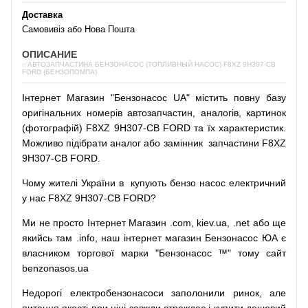
Доставка
Самовивіз або Нова Пошта
ОПИСАНИЕ
✅АВТОЗАПЧАСТИНА БЕНЗОНАСОС (ТОПЛИВНЫЙ НАСОС) F8XZ 9H307-CB
FORD (БЕНЗОПОМПА)
Інтернет
Магазин
"
Бензонасос
UA
"
містить
повну
базу
оригінальних
номерів автозапчастин
,
аналогів
,
картинок
(
фотографій
)
F8XZ 9H307-CB FORD та їх характеристик.
Можливо
підібрати
аналог
або
замінник
запчастини F8XZ
9H307-CB FORD.
Чому
жителі
України
в
купують
бензо насос
електричний
у
нас
F8XZ 9H307-CB FORD?
Ми
не просто
Інтернет
Магазин
.com
,
kiev.ua
,
.net
або
ще
якийсь
там
.info
,
наш
інтернет
магазин
Бензонасос
ЮА
є
власником
торгової
марки
"
Бензонасос
™
"
тому
сайт
benzonasos.ua
Недорогі
електробензонасоси
заполонили
ринок
,
але