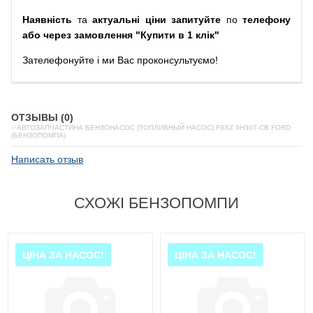
Наявність
та
актуальні ціни запитуйте
по
телефону
або через замовлення "Купити в 1 клік"
Зателефонуйте
і
ми
Вас
проконсультуємо
!
ОТЗЫВЫ (0)
✅АВТОЗАПЧАСТИНА БЕНЗОНАСОС (ТОПЛИВНЫЙ НАСОС) F8XZ 9H307-CB FORD
(БЕНЗОПОМПА)
Написать отзыв
СХОЖІ БЕНЗОПОМПИ
ЦІНА ЗА НАСОС!
ЦІНА ЗА НАСОС!