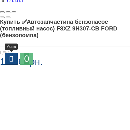
Оплата
Купить ✅Автозапчастина бензонасос
(топливный насос) F8XZ 9H307-CB FORD
(бензопомпа)
Меню
ЦЕНА
0
1 376 грн.
В наличии
-
+
Добавляется...
Добавлен
У кошик