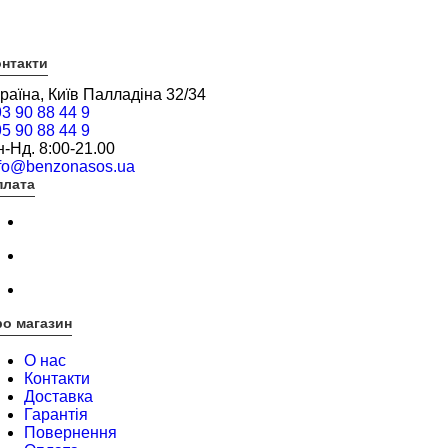
нтакти
раїна, Київ Палладіна 32/34
3 90 88 44 9
5 90 88 44 9
-Нд. 8:00-21.00
nfo@benzonasos.ua
плата
о магазин
О нас
Контакти
Доставка
Гарантія
Повернення