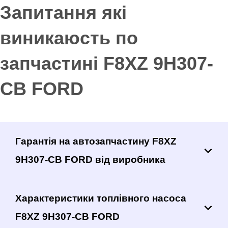
Запитання які
виникаюсть по
запчастині F8XZ 9H307-
CB FORD
Гарантія на автозапчастину F8XZ
9H307-CB FORD від виробника
Характеристики топлівного насоса
F8XZ 9H307-CB FORD