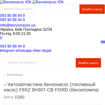
Знайти насос
093 90 88 44 9
095 90 88 44 9
info@benzonasos.ua
Україна, Київ Палладіна 32/34
Пн-Нд. 8:00-21.00
0
0
0
093 90 88 44 9
telegram
whatsapp
viber
skype
Знайти насос
Бензонасос
✅Автозапчастина бензонасос (топливный
насос) F8XZ 9H307-CB FORD (бензопомпа)
Бренд
FORD