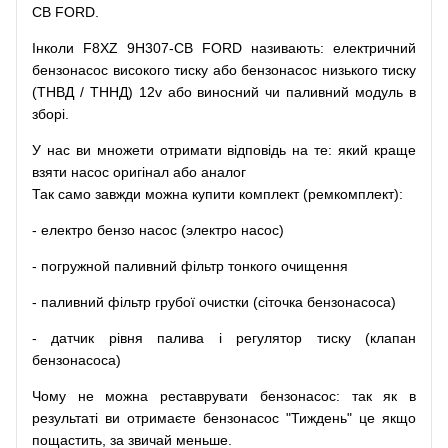
CB FORD.
Інколи F8XZ 9H307-CB FORD
називають
:
електричний
бензонасос
високого
тиску
або
бензонасос
низького
тиску
(
ТНВД
/
ТННД
)
12v
або
виносний
чи
паливний
модуль
в
зборі
.
У
нас
ви
множети
отримати
відповідь
на
те
: який
краще
взяти
насос
оригінал
або
аналог
Так
само
завжди
можна
купити
комплект
(
ремкомплект
)
:
-
електро
бензо
насос (электро насос)
-
погружной
паливний
фільтр
тонкого очищення
-
паливний
фільтр
грубої
очистки
(
сіточка
бензонасоса
)
-
датчик
рівня
палива
і
регулятор
тиску
(
клапан
бензонасоса
)
Чому
не можна
реставрувати
бензонасос
:
так
як
в
результаті
ви
отримаєте
бензонасос
"
Тиждень" це якщо
пощастить, за звичай меньше.