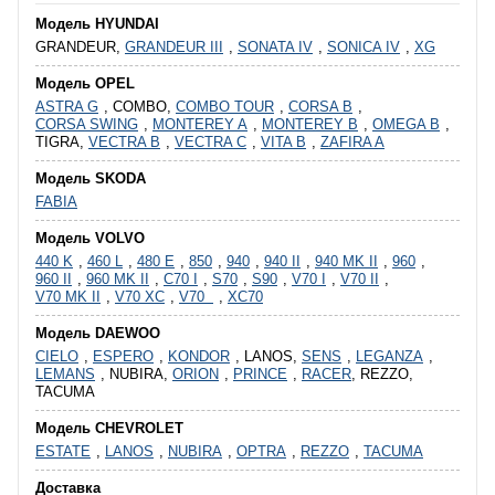
Модель HYUNDAI
GRANDEUR,
GRANDEUR III
,
SONATA IV
,
SONICA IV
,
XG
Модель OPEL
ASTRA G
, COMBO,
COMBO TOUR
,
CORSA B
,
CORSA SWING
,
MONTEREY A
,
MONTEREY B
,
OMEGA B
,
TIGRA,
VECTRA B
,
VECTRA C
,
VITA B
,
ZAFIRA A
Модель SKODA
FABIA
Модель VOLVO
440 K
,
460 L
,
480 E
,
850
,
940
,
940 II
,
940 MK II
,
960
,
960 II
,
960 MK II
,
C70 I
,
S70
,
S90
,
V70 I
,
V70 II
,
V70 MK II
,
V70 XC
,
V70
,
XC70
Модель DAEWOO
CIELO
,
ESPERO
,
KONDOR
, LANOS,
SENS
,
LEGANZA
,
LEMANS
, NUBIRA,
ORION
,
PRINCE
,
RACER
, REZZO,
TACUMA
Модель CHEVROLET
ESTATE
,
LANOS
,
NUBIRA
,
OPTRA
,
REZZO
,
TACUMA
Доставка