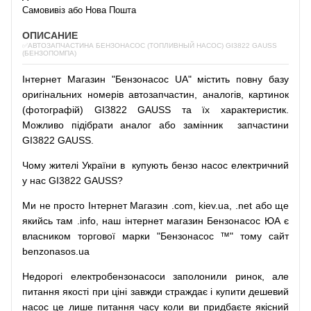
Самовивіз або Нова Пошта
ОПИСАНИЕ
✅АВТОЗАПЧАСТИНА БЕНЗОНАСОС (ТОПЛИВНЫЙ НАСОС) GI3822 GAUSS
(БЕНЗОПОМПА)
Інтернет
Магазин
"
Бензонасос
UA
"
містить
повну
базу
оригінальних
номерів автозапчастин
,
аналогів
,
картинок
(
фотографій
)
GI3822 GAUSS та їх характеристик.
Можливо
підібрати
аналог
або
замінник
запчастини
GI3822 GAUSS.
Чому
жителі
України
в
купують
бензо насос
електричний
у
нас
GI3822 GAUSS?
Ми
не просто
Інтернет
Магазин
.com
,
kiev.ua
,
.net
або
ще
якийсь
там
.info
,
наш
інтернет
магазин
Бензонасос
ЮА
є
власником
торгової
марки
"
Бензонасос
™
"
тому
сайт
benzonasos.ua
Недорогі
електробензонасоси
заполонили
ринок
,
але
питання
якості
при
ціні
завжди
страждає
і
купити
дешевий
насос
це
лише
питання
часу
коли
ви
придбаєте
якісний