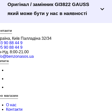
Оригінал / замінник GI3822 GAUSS
який може бути у нас в наявності
нтакти
раїна, Київ Палладіна 32/34
3 90 88 44 9
5 90 88 44 9
-Нд. 8:00-21.00
nfo@benzonasos.ua
плата
о магазин
О нас
Контакти