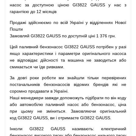
насос
за доступною
ціною
GI3822 GAUSS у нас з
гарантією до 12 місяців
Продажі
здійснюємо
по
всій
Україні
у відділеннях
Нової
Пошти
Замовляй
GI3822 GAUSS по доступній ціні 1 376 грн.
Цей
паливний
бензонасос
GI3822 GAUSS
потрібен
у разі
якщо
характеристики
і
параметри
оригінального
насоса
не
відповідає дійсності та
машина
не заводиться
або
смикається чи
їде
ривками
.
За
довгі
роки
роботи
ми
знайшли
тільки
перевірених
постачальників
бензонасосів відомих брендів
які
не
соромно
продавати
в
Україні.
Наші
менеджери
завжди
допоможуть
підібрати
по
він коду
або
автомобілю
паливний
насос
або
бензонасос
,
ціна
при
цьому
не зміниться
.
Замовляючи
оригінальний
код
GI3822 GAUSS, ви і отримаєте GI3822 GAUSS.
Інколи GI3822 GAUSS
називають
:
електричний
бензонасос
високого
тиску
або
бензонасос
низького
тиску