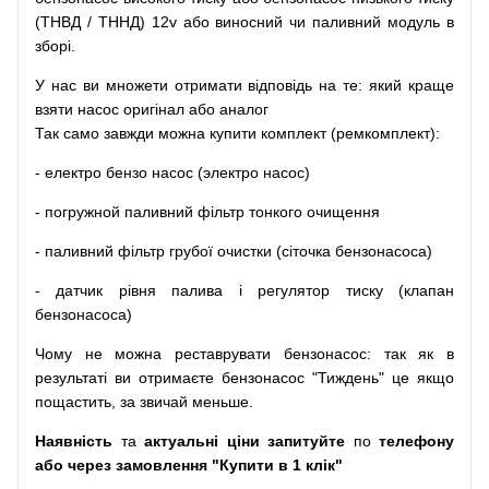
(
ТНВД
/
ТННД
)
12v
або
виносний
чи
паливний
модуль
в
зборі
.
У
нас
ви
множети
отримати
відповідь
на
те
: який
краще
взяти
насос
оригінал
або
аналог
Так
само
завжди
можна
купити
комплект
(
ремкомплект
)
:
-
електро
бензо
насос (электро насос)
-
погружной
паливний
фільтр
тонкого очищення
-
паливний
фільтр
грубої
очистки
(
сіточка
бензонасоса
)
-
датчик
рівня
палива
і
регулятор
тиску
(
клапан
бензонасоса
)
Чому
не можна
реставрувати
бензонасос
:
так
як
в
результаті
ви
отримаєте
бензонасос
"
Тиждень" це якщо
пощастить, за звичай меньше.
Наявність
та
актуальні ціни запитуйте
по
телефону
або через замовлення "Купити в 1 клік"