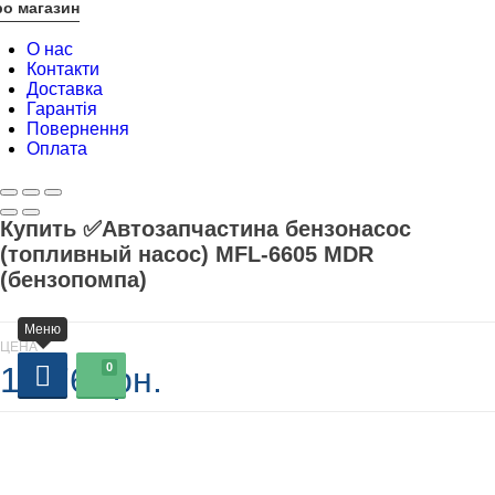
о магазин
О нас
Контакти
Доставка
Гарантія
Повернення
Оплата
Купить ✅Автозапчастина бензонасос
(топливный насос) MFL-6605 MDR
(бензопомпа)
Меню
ЦЕНА
1 376 грн.
0
В наличии