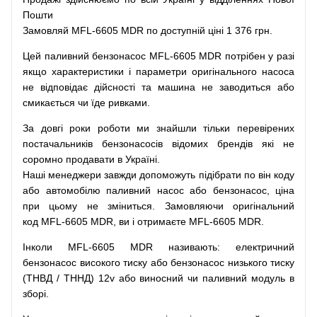
Пошти
Замовляй
MFL-6605 MDR по доступній ціні 1 376 грн.
Цей
паливний
бензонасос
MFL-6605 MDR
потрібен
у разі
якщо
характеристики
і
параметри
оригінального
насоса
не
відповідає дійсності та
машина
не заводиться
або
смикається чи
їде
ривками
.
За
довгі
роки
роботи
ми
знайшли
тільки
перевірених
постачальників
бензонасосів відомих брендів
які
не
соромно
продавати
в
Україні.
Наші
менеджери
завжди
допоможуть
підібрати
по
він коду
або
автомобілю
паливний
насос
або
бензонасос
,
ціна
при
цьому
не зміниться
.
Замовляючи
оригінальний
код
MFL-6605 MDR, ви і отримаєте MFL-6605 MDR.
Інколи MFL-6605 MDR
називають
:
електричний
бензонасос
високого
тиску
або
бензонасос
низького
тиску
(
ТНВД
/
ТННД
)
12v
або
виносний
чи
паливний
модуль
в
зборі
.