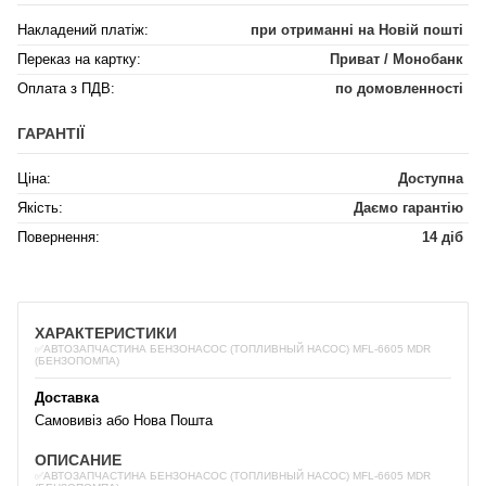
Накладений платіж:
при отриманні на Новій пошті
Переказ на картку:
Приват / Монобанк
Оплата з ПДВ:
по домовленності
ГАРАНТІЇ
Ціна:
Доступна
Якість:
Даємо гарантію
Повернення:
14 діб
ХАРАКТЕРИСТИКИ
✅АВТОЗАПЧАСТИНА БЕНЗОНАСОС (ТОПЛИВНЫЙ НАСОС) MFL-6605 MDR
(БЕНЗОПОМПА)
Доставка
Самовивіз або Нова Пошта
ОПИСАНИЕ
✅АВТОЗАПЧАСТИНА БЕНЗОНАСОС (ТОПЛИВНЫЙ НАСОС) MFL-6605 MDR