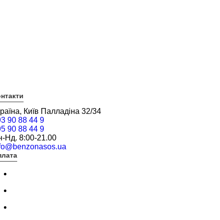
нтакти
раїна, Київ Палладіна 32/34
3 90 88 44 9
5 90 88 44 9
-Нд. 8:00-21.00
nfo@benzonasos.ua
плата