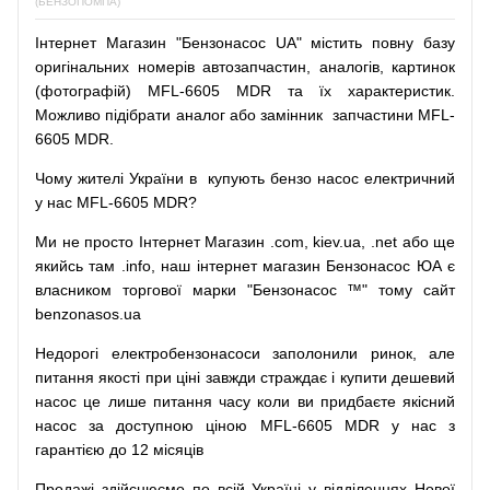
(БЕНЗОПОМПА)
Інтернет
Магазин
"
Бензонасос
UA
"
містить
повну
базу
оригінальних
номерів автозапчастин
,
аналогів
,
картинок
(
фотографій
)
MFL-6605 MDR та їх характеристик.
Можливо
підібрати
аналог
або
замінник
запчастини MFL-
6605 MDR.
Чому
жителі
України
в
купують
бензо насос
електричний
у
нас
MFL-6605 MDR?
Ми
не просто
Інтернет
Магазин
.com
,
kiev.ua
,
.net
або
ще
якийсь
там
.info
,
наш
інтернет
магазин
Бензонасос
ЮА
є
власником
торгової
марки
"
Бензонасос
™
"
тому
сайт
benzonasos.ua
Недорогі
електробензонасоси
заполонили
ринок
,
але
питання
якості
при
ціні
завжди
страждає
і
купити
дешевий
насос
це
лише
питання
часу
коли
ви
придбаєте
якісний
насос
за доступною
ціною
MFL-6605 MDR у нас з
гарантією до 12 місяців
Продажі
здійснюємо
по
всій
Україні
у відділеннях
Нової