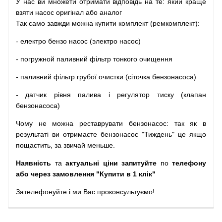
У
нас
ви
множети
отримати
відповідь
на
те
: який
краще
взяти
насос
оригінал
або
аналог
Так
само
завжди
можна
купити
комплект
(
ремкомплект
)
:
-
електро
бензо
насос (электро насос)
-
погружной
паливний
фільтр
тонкого очищення
-
паливний
фільтр
грубої
очистки
(
сіточка
бензонасоса
)
-
датчик
рівня
палива
і
регулятор
тиску
(
клапан
бензонасоса
)
Чому
не можна
реставрувати
бензонасос
:
так
як
в
результаті
ви
отримаєте
бензонасос
"
Тиждень" це якщо
пощастить, за звичай меньше.
Наявність
та
актуальні ціни запитуйте
по
телефону
або через замовлення "Купити в 1 клік"
Зателефонуйте
і
ми
Вас
проконсультуємо
!