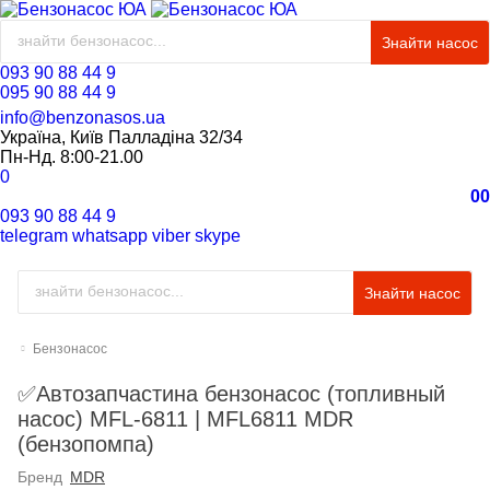
Знайти насос
093 90 88 44 9
095 90 88 44 9
info@benzonasos.ua
Україна, Київ Палладіна 32/34
Пн-Нд. 8:00-21.00
0
0
0
093 90 88 44 9
telegram
whatsapp
viber
skype
Знайти насос
Бензонасос
✅Автозапчастина бензонасос (топливный
насос) MFL-6811 | MFL6811 MDR
(бензопомпа)
Бренд
MDR