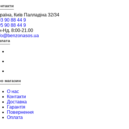
нтакти
раїна, Київ Палладіна 32/34
3 90 88 44 9
5 90 88 44 9
-Нд. 8:00-21.00
nfo@benzonasos.ua
плата
о магазин
О нас
Контакти
Доставка
Гарантія
Повернення
Оплата