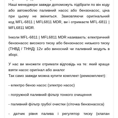
Наші
менеджери
завжди
допоможуть
підібрати
по
він коду
або
автомобілю
паливний
насос
або
бензонасос
,
ціна
при
цьому
не зміниться
.
Замовляючи
оригінальний
код
MFL-6811 | MFL6811 MDR, ви і отримаєте MFL-6811 |
MFL6811 MDR.
Інколи MFL-6811 | MFL6811 MDR
називають
:
електричний
бензонасос
високого
тиску
або
бензонасос
низького
тиску
(
ТНВД
/
ТННД
)
12v
або
виносний
чи
паливний
модуль
в
зборі
.
У
нас
ви
множети
отримати
відповідь
на
те
: який
краще
взяти
насос
оригінал
або
аналог
Так
само
завжди
можна
купити
комплект
(
ремкомплект
)
:
-
електро
бензо
насос (электро насос)
-
погружной
паливний
фільтр
тонкого очищення
-
паливний
фільтр
грубої
очистки
(
сіточка
бензонасоса
)
-
датчик
рівня
палива
і
регулятор
тиску
(
клапан