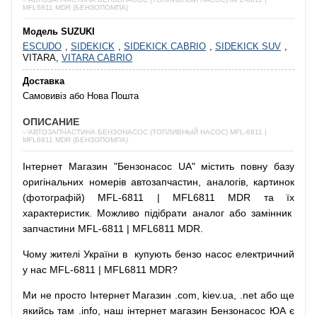
MFL6811 MDR (БЕНЗОПОМПА)
Модель SUZUKI
ESCUDO
,
SIDEKICK
,
SIDEKICK CABRIO
,
SIDEKICK SUV
,
VITARA,
VITARA CABRIO
Доставка
Самовивіз або Нова Пошта
ОПИСАНИЕ
✅АВТОЗАПЧАСТИНА БЕНЗОНАСОС (ТОПЛИВНЫЙ НАСОС) MFL-6811 |
MFL6811 MDR (БЕНЗОПОМПА)
Інтернет
Магазин
"
Бензонасос
UA
"
містить
повну
базу
оригінальних
номерів автозапчастин
,
аналогів
,
картинок
(
фотографій
)
MFL-6811 | MFL6811 MDR та їх
характеристик.
Можливо
підібрати
аналог
або
замінник
запчастини MFL-6811 | MFL6811 MDR.
Чому
жителі
України
в
купують
бензо насос
електричний
у
нас
MFL-6811 | MFL6811 MDR?
Ми
не просто
Інтернет
Магазин
.com
,
kiev.ua
,
.net
або
ще
якийсь
там
.info
,
наш
інтернет
магазин
Бензонасос
ЮА
є