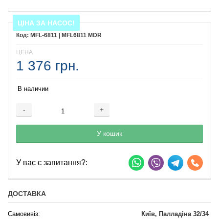
ЦІНА ЗА НАСОС!
MFL-6811 | MFL6811 MDR
ЦЕНА
1 376 грн.
В наличии
-
+
Добавляется...
Добавлен
У кошик
У вас є запитання?:
ДОСТАВКА
Самовивіз:
Київ, Палладіна 32/34