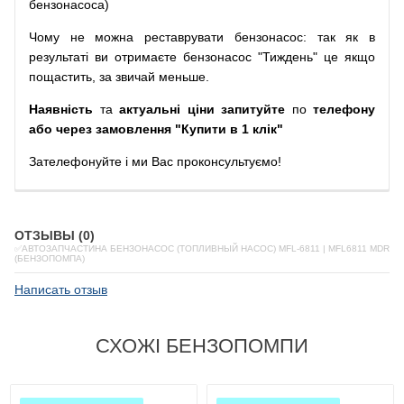
бензонасоса
)
Чому
не можна
реставрувати
бензонасос
:
так
як
в
результаті
ви
отримаєте
бензонасос
"
Тиждень" це якщо
пощастить, за звичай меньше.
Наявність
та
актуальні ціни запитуйте
по
телефону
або через замовлення "Купити в 1 клік"
Зателефонуйте
і
ми
Вас
проконсультуємо
!
ОТЗЫВЫ (0)
✅АВТОЗАПЧАСТИНА БЕНЗОНАСОС (ТОПЛИВНЫЙ НАСОС) MFL-6811 | MFL6811 MDR
(БЕНЗОПОМПА)
Написать отзыв
СХОЖІ БЕНЗОПОМПИ