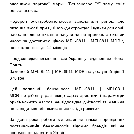
власником
торгової
марки
"
Бензонасос
™
"
тому
сайт
benzonasos.ua
Недорогі
електробензонасоси
заполонили
ринок
,
але
питання
якості
при
ціні
завжди
страждає
і
купити
дешевий
насос
це
лише
питання
часу
коли
ви
придбаєте
якісний
насос
за доступною
ціною
MFL-6811 | MFL6811 MDR у
нас з гарантією до 12 місяців
Продажі
здійснюємо
по
всій
Україні
у відділеннях
Нової
Пошти
Замовляй
MFL-6811 | MFL6811 MDR по доступній ціні 1
376 грн.
Цей
паливний
бензонасос
MFL-6811 | MFL6811
MDR
потрібен
у разі
якщо
характеристики
і
параметри
оригінального
насоса не
відповідає дійсності та
машина
не заводиться
або
смикається чи
їде
ривками
.
За
довгі
роки
роботи
ми
знайшли
тільки
перевірених
постачальників
бензонасосів відомих брендів
які
не
соромно
продавати
в
Україні.