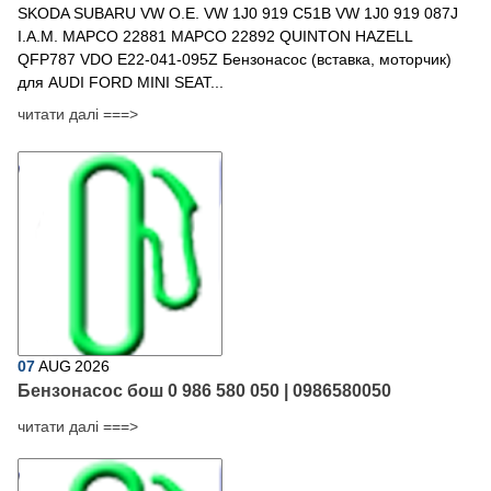
SKODA SUBARU VW O.E. VW 1J0 919 C51B VW 1J0 919 087J
I.A.M. MAPCO 22881 MAPCO 22892 QUINTON HAZELL
QFP787 VDO E22-041-095Z Бензонасос (вставка, моторчик)
для AUDI FORD MINI SEAT...
читати далі ===>
07
AUG
2026
Бензонасос бош 0 986 580 050 | 0986580050
читати далі ===>