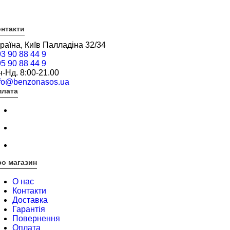
нтакти
раїна, Київ Палладіна 32/34
3 90 88 44 9
5 90 88 44 9
-Нд. 8:00-21.00
nfo@benzonasos.ua
плата
о магазин
О нас
Контакти
Доставка
Гарантія
Повернення
Оплата