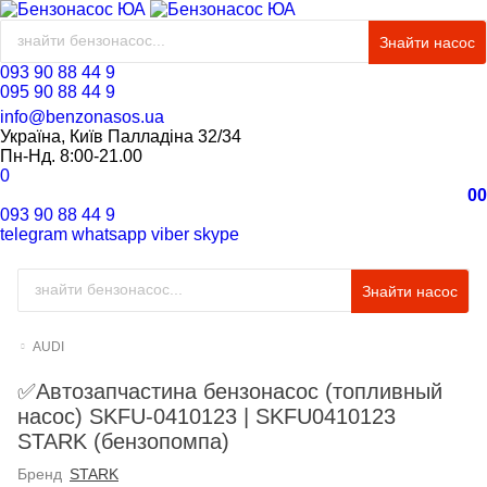
Знайти насос
093 90 88 44 9
095 90 88 44 9
info@benzonasos.ua
Україна, Київ Палладіна 32/34
Пн-Нд. 8:00-21.00
0
0
0
093 90 88 44 9
telegram
whatsapp
viber
skype
Знайти насос
AUDI
✅Автозапчастина бензонасос (топливный
насос) SKFU-0410123 | SKFU0410123
STARK (бензопомпа)
Бренд
STARK