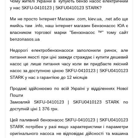
Чому
жителі
України
в
купують
бензо насос
електричний
у
нас
SKFU-0410123 | SKFU0410123 STARK?
Ми
не просто
Інтернет
Магазин
.com
,
kiev.ua
,
.net
або
ще
якийсь
там
.info
,
наш
інтернет
магазин
Бензонасос
ЮА
є
власником
торгової
марки
"
Бензонасос
™
"
тому
сайт
benzonasos.ua
Недорогі
електробензонасоси
заполонили
ринок
,
але
питання
якості
при
ціні
завжди
страждає
і
купити
дешевий
насос
це
лише
питання
часу
коли
ви
придбаєте
якісний
насос
за доступною
ціною
SKFU-0410123 | SKFU0410123
STARK у нас з гарантією до 12 місяців
Продажі
здійснюємо
по
всій
Україні
у відділеннях
Нової
Пошти
Замовляй
SKFU-0410123 | SKFU0410123 STARK по
доступній ціні 1 376 грн.
Цей
паливний
бензонасос
SKFU-0410123 | SKFU0410123
STARK
потрібен
у разі
якщо
характеристики
і
параметри
оригінального
насоса не
відповідає дійсності та
машина