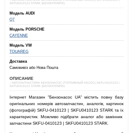
SKFU0410123 STARK (БЕНЗОПОМПА)
Модель AUDI
Q7
Модель PORSCHE
CAYENNE
Модель VW
TOUAREG
Доставка
Самовивіз або Нова Пошта
ОПИСАНИЕ
✅АВТОЗАПЧАСТИНА БЕНЗОНАСОС (ТОПЛИВНЫЙ НАСОС) SKFU-0410123 |
SKFU0410123 STARK (БЕНЗОПОМПА)
Інтернет
Магазин
"
Бензонасос
UA
"
містить
повну
базу
оригінальних
номерів автозапчастин
,
аналогів
,
картинок
(
фотографій
)
SKFU-0410123 | SKFU0410123 STARK та їх
характеристик.
Можливо
підібрати
аналог
або
замінник
запчастини SKFU-0410123 | SKFU0410123 STARK.