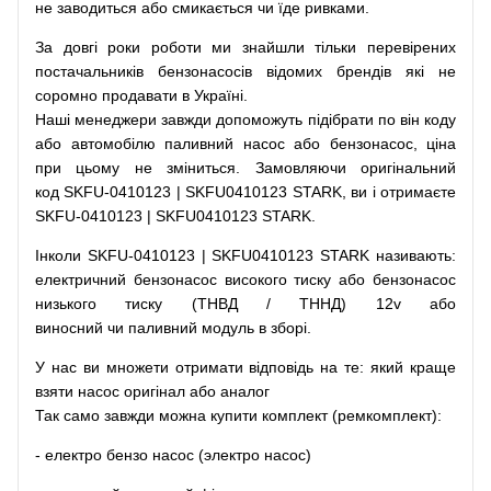
не заводиться
або
смикається чи
їде
ривками
.
За
довгі
роки
роботи
ми
знайшли
тільки
перевірених
постачальників
бензонасосів відомих брендів
які
не
соромно
продавати
в
Україні.
Наші
менеджери
завжди
допоможуть
підібрати
по
він коду
або
автомобілю
паливний
насос
або
бензонасос
,
ціна
при
цьому
не зміниться
.
Замовляючи
оригінальний
код
SKFU-0410123 | SKFU0410123 STARK, ви і отримаєте
SKFU-0410123 | SKFU0410123 STARK.
Інколи SKFU-0410123 | SKFU0410123 STARK
називають
:
електричний
бензонасос
високого
тиску
або
бензонасос
низького
тиску
(
ТНВД
/
ТННД
)
12v
або
виносний
чи
паливний
модуль
в
зборі
.
У
нас
ви
множети
отримати
відповідь
на
те
: який
краще
взяти
насос
оригінал
або
аналог
Так
само
завжди
можна
купити
комплект
(
ремкомплект
)
:
-
електро
бензо
насос (электро насос)