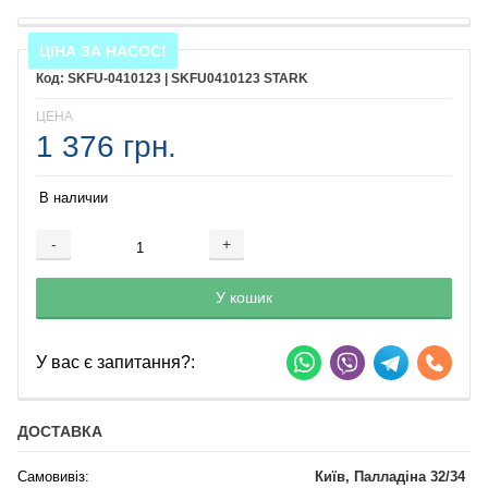
ЦІНА ЗА НАСОС!
SKFU-0410123 | SKFU0410123 STARK
ЦЕНА
1 376 грн.
В наличии
-
+
Добавляется...
Добавлен
У кошик
У вас є запитання?:
ДОСТАВКА
Самовивіз:
Київ, Палладіна 32/34