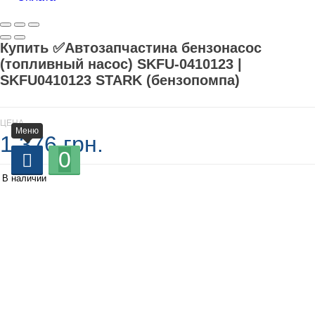
Купить ✅Автозапчастина бензонасос
(топливный насос) SKFU-0410123 |
SKFU0410123 STARK (бензопомпа)
ЦЕНА
Меню
1 376 грн.
0
В наличии
-
+
Добавляется...
Добавлен
У кошик
У вас є запитання?: