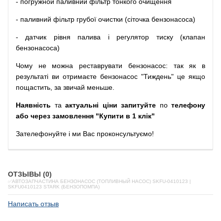
-
погружной
паливний
фільтр
тонкого очищення
-
паливний
фільтр
грубої
очистки
(
сіточка
бензонасоса
)
-
датчик
рівня
палива
і
регулятор
тиску
(
клапан
бензонасоса
)
Чому
не можна
реставрувати
бензонасос
:
так
як
в
результаті
ви
отримаєте
бензонасос
"
Тиждень" це якщо
пощастить, за звичай меньше.
Наявність
та
актуальні ціни запитуйте
по
телефону
або через замовлення "Купити в 1 клік"
Зателефонуйте
і
ми
Вас
проконсультуємо
!
ОТЗЫВЫ (0)
✅АВТОЗАПЧАСТИНА БЕНЗОНАСОС (ТОПЛИВНЫЙ НАСОС) SKFU-0410123 |
SKFU0410123 STARK (БЕНЗОПОМПА)
Написать отзыв