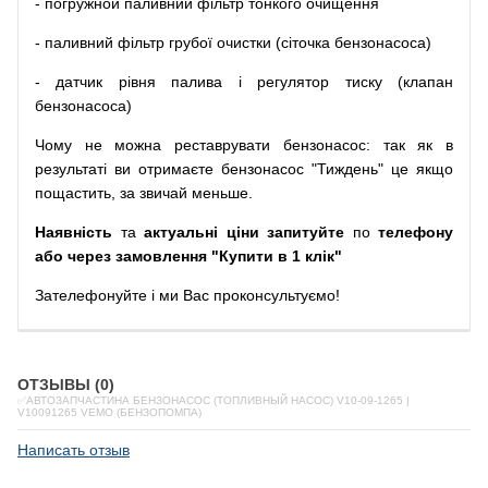
-
погружной
паливний
фільтр
тонкого очищення
-
паливний
фільтр
грубої
очистки
(
сіточка
бензонасоса
)
-
датчик
рівня
палива
і
регулятор
тиску
(
клапан
бензонасоса
)
Чому
не можна
реставрувати
бензонасос
:
так
як
в
результаті
ви
отримаєте
бензонасос
"
Тиждень" це якщо
пощастить, за звичай меньше.
Наявність
та
актуальні ціни запитуйте
по
телефону
або через замовлення "Купити в 1 клік"
Зателефонуйте
і
ми
Вас
проконсультуємо
!
ОТЗЫВЫ (0)
✅АВТОЗАПЧАСТИНА БЕНЗОНАСОС (ТОПЛИВНЫЙ НАСОС) V10-09-1265 |
V10091265 VEMO (БЕНЗОПОМПА)
Написать отзыв