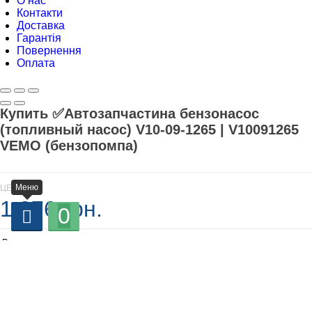
О нас
Контакти
Доставка
Гарантія
Повернення
Оплата
Купить ✅Автозапчастина бензонасос
(топливный насос) V10-09-1265 | V10091265
VEMO (бензопомпа)
Меню
ЦЕНА
1 376 грн.
0
В наличии
-
+
Добавляется...
Добавлен