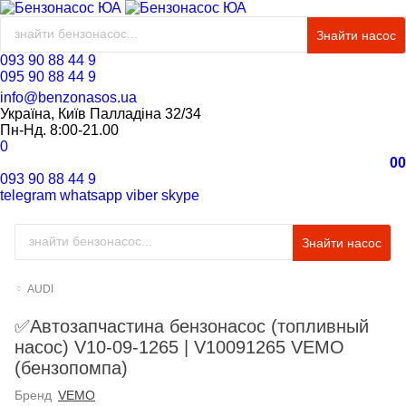
Знайти насос
093 90 88 44 9
095 90 88 44 9
info@benzonasos.ua
Україна, Київ Палладіна 32/34
Пн-Нд. 8:00-21.00
0
0
0
093 90 88 44 9
telegram
whatsapp
viber
skype
Знайти насос
AUDI
✅Автозапчастина бензонасос (топливный
насос) V10-09-1265 | V10091265 VEMO
(бензопомпа)
Бренд
VEMO