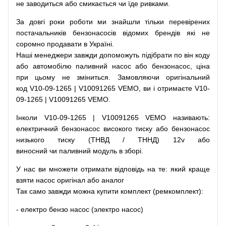
не заводиться
або
смикається чи
їде
ривками
.
За
довгі
роки
роботи
ми
знайшли
тільки
перевірених
постачальників
бензонасосів відомих брендів
які
не
соромно
продавати
в
Україні.
Наші
менеджери
завжди
допоможуть
підібрати
по
він коду
або
автомобілю
паливний
насос
або
бензонасос
,
ціна
при
цьому
не зміниться
.
Замовляючи
оригінальний
код
V10-09-1265 | V10091265 VEMO, ви і отримаєте V10-
09-1265 | V10091265 VEMO.
Інколи V10-09-1265 | V10091265 VEMO
називають
:
електричний
бензонасос
високого
тиску
або
бензонасос
низького
тиску
(
ТНВД
/
ТННД
)
12v
або
виносний
чи
паливний
модуль
в
зборі
.
У
нас
ви
множети
отримати
відповідь
на
те
: який
краще
взяти
насос
оригінал
або
аналог
Так
само
завжди
можна
купити
комплект
(
ремкомплект
)
:
-
електро
бензо
насос (электро насос)