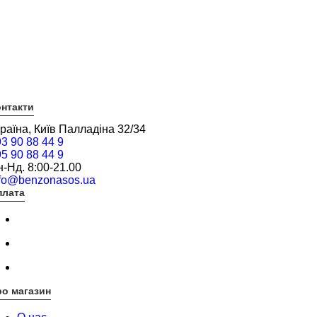
нтакти
раїна, Київ Палладіна 32/34
3 90 88 44 9
5 90 88 44 9
-Нд. 8:00-21.00
nfo@benzonasos.ua
плата
о магазин