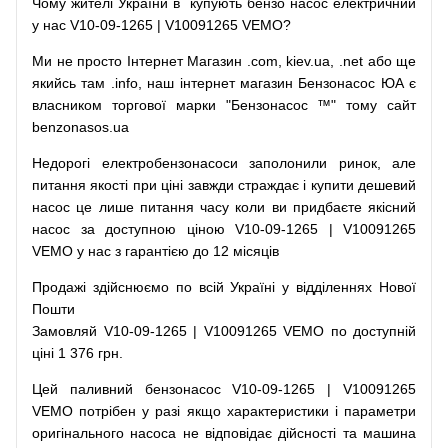
Чому
жителі
України
в
купують
бензо насос
електричний
у
нас
V10-09-1265 | V10091265 VEMO?
Ми
не просто
Інтернет
Магазин
.com
,
kiev.ua
,
.net
або
ще
якийсь
там
.info
,
наш
інтернет
магазин
Бензонасос
ЮА
є
власником
торгової
марки
"
Бензонасос
™
"
тому
сайт
benzonasos.ua
Недорогі
електробензонасоси
заполонили
ринок
,
але
питання
якості
при
ціні
завжди
страждає
і
купити
дешевий
насос
це
лише
питання
часу
коли
ви
придбаєте
якісний
насос
за доступною
ціною
V10-09-1265 | V10091265
VEMO у нас з гарантією до 12 місяців
Продажі
здійснюємо
по
всій
Україні
у відділеннях
Нової
Пошти
Замовляй
V10-09-1265 | V10091265 VEMO по доступній
ціні 1 376 грн.
Цей
паливний
бензонасос
V10-09-1265 | V10091265
VEMO
потрібен
у разі
якщо
характеристики
і
параметри
оригінального
насоса не
відповідає дійсності та
машина