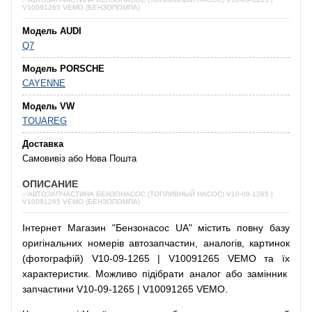
V10091265 VEMO (БЕНЗОПОМПА)
Модель AUDI
Q7
Модель PORSCHE
CAYENNE
Модель VW
TOUAREG
Доставка
Самовивіз або Нова Пошта
ОПИСАНИЕ
✅АВТОЗАПЧАСТИНА БЕНЗОНАСОС (ТОПЛИВНЫЙ НАСОС) V10-09-1265 |
V10091265 VEMO (БЕНЗОПОМПА)
Інтернет
Магазин
"
Бензонасос
UA
"
містить
повну
базу
оригінальних
номерів автозапчастин
,
аналогів
,
картинок
(
фотографій
)
V10-09-1265 | V10091265 VEMO та їх
характеристик.
Можливо
підібрати
аналог
або
замінник
запчастини V10-09-1265 | V10091265 VEMO.