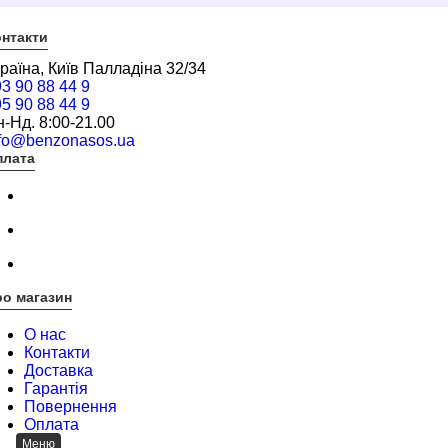
нтакти
раїна, Київ Палладіна 32/34
3 90 88 44 9
5 90 88 44 9
-Нд. 8:00-21.00
nfo@benzonasos.ua
плата
о магазин
О нас
Контакти
Доставка
Гарантія
Повернення
Оплата
Меню