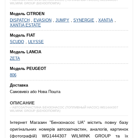
WILMINK GROUP (БЕНЗОПОМПА)
Модель CITROEN
DISPATCH
,
EVASION
,
JUMPY
,
SYNERGIE
,
XANTIA
,
XANTIA ESTATE
Модель FIAT
SCUDO
,
ULYSSE
Модель LANCIA
ZETA
Модель PEUGEOT
806
Доставка
Самовивіз або Нова Пошта
ОПИСАНИЕ
✅АВТОЗАПЧАСТИНА БЕНЗОНАСОС (ТОПЛИВНЫЙ НАСОС) WG1444307
WILMINK GROUP (БЕНЗОПОМПА)
Інтернет
Магазин
"
Бензонасос
UA
"
містить
повну
базу
оригінальних
номерів автозапчастин
,
аналогів
,
картинок
(
фотографій
)
WG1444307 WILMINK GROUP та їх