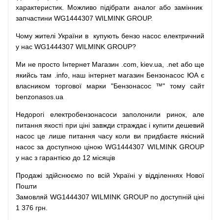
характеристик.
Можливо
підібрати
аналог
або
замінник
запчастини WG1444307 WILMINK GROUP.
Чому
жителі
України
в
купують
бензо насос
електричний
у
нас
WG1444307 WILMINK GROUP?
Ми
не просто
Інтернет
Магазин
.com
,
kiev.ua
,
.net
або
ще
якийсь
там
.info
,
наш
інтернет
магазин
Бензонасос
ЮА
є
власником
торгової
марки
"
Бензонасос
™
"
тому
сайт
benzonasos.ua
Недорогі
електробензонасоси
заполонили
ринок
,
але
питання
якості
при
ціні
завжди
страждає
і
купити
дешевий
насос
це
лише
питання
часу
коли
ви
придбаєте
якісний
насос
за доступною
ціною
WG1444307 WILMINK GROUP
у нас з гарантією до 12 місяців
Продажі
здійснюємо
по
всій
Україні
у відділеннях
Нової
Пошти
Замовляй
WG1444307 WILMINK GROUP по доступній ціні
1 376 грн.