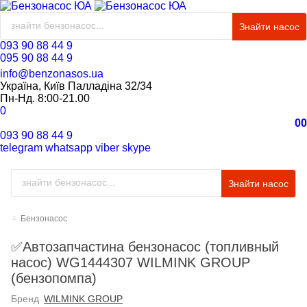
Знайти насос
093 90 88 44 9
095 90 88 44 9
info@benzonasos.ua
Україна, Київ Палладіна 32/34
Пн-Нд. 8:00-21.00
0
0
0
093 90 88 44 9
telegram
whatsapp
viber
skype
Знайти насос
Бензонасос
✅Автозапчастина бензонасос (топливный
насос) WG1444307 WILMINK GROUP
(бензопомпа)
Бренд
WILMINK GROUP