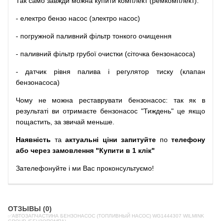
Так
само
завжди
можна
купити
комплект
(
ремкомплект
)
:
-
електро
бензо
насос (электро насос)
-
погружной
паливний
фільтр
тонкого очищення
-
паливний
фільтр
грубої
очистки
(
сіточка
бензонасоса
)
-
датчик
рівня
палива
і
регулятор
тиску
(
клапан
бензонасоса
)
Чому
не можна
реставрувати
бензонасос
:
так
як
в
результаті
ви
отримаєте
бензонасос
"
Тиждень" це якщо
пощастить, за звичай меньше.
Наявність
та
актуальні ціни запитуйте
по
телефону
або через замовлення "Купити в 1 клік"
Зателефонуйте
і
ми
Вас
проконсультуємо
!
ОТЗЫВЫ (0)
✅АВТОЗАПЧАСТИНА БЕНЗОНАСОС (ТОПЛИВНЫЙ НАСОС) WG1444307 WILMINK