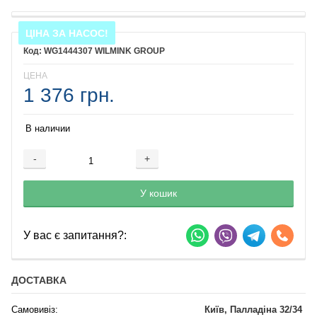
ЦІНА ЗА НАСОС!
WG1444307 WILMINK GROUP
ЦЕНА
1 376 грн.
В наличии
-
+
Добавляется...
Добавлен
У кошик
У вас є запитання?:
ДОСТАВКА
Самовивіз:
Київ, Палладіна 32/34