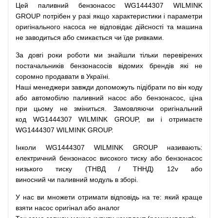
Цей
паливний
бензонасос
WG1444307 WILMINK
GROUP
потрібен
у разі
якщо
характеристики
і
параметри
оригінального
насоса не
відповідає дійсності та
машина
не заводиться
або
смикається чи
їде
ривками
.
За
довгі
роки
роботи
ми
знайшли
тільки
перевірених
постачальників
бензонасосів відомих брендів
які
не
соромно
продавати
в
Україні.
Наші
менеджери
завжди
допоможуть
підібрати
по
він коду
або
автомобілю
паливний
насос
або
бензонасос
,
ціна
при
цьому
не зміниться
.
Замовляючи
оригінальний
код
WG1444307 WILMINK GROUP, ви і отримаєте
WG1444307 WILMINK GROUP.
Інколи WG1444307 WILMINK GROUP
називають
:
електричний
бензонасос
високого
тиску
або
бензонасос
низького
тиску
(
ТНВД
/
ТННД
)
12v
або
виносний
чи
паливний
модуль
в
зборі
.
У
нас
ви
множети
отримати
відповідь
на
те
: який
краще
взяти
насос
оригінал
або
аналог