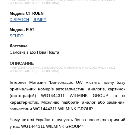
WILMINK GROUP (БЕНЗОПОМПА)
Модель CITROEN
DISPATCH
,
JUMPY
Модель FIAT
SCUDO
Доставка
Самовивіз або Нова Пошта
ОПИСАНИЕ
✅АВТОЗАПЧАСТИНА БЕНЗОНАСОС (ТОПЛИВНЫЙ НАСОС) WG1444311
WILMINK GROUP (БЕНЗОПОМПА)
Інтернет
Магазин
"
Бензонасос
UA
"
містить
повну
базу
оригінальних
номерів автозапчастин
,
аналогів
,
картинок
(
фотографій
)
WG1444311 WILMINK GROUP та їх
характеристик.
Можливо
підібрати
аналог
або
замінник
запчастини WG1444311 WILMINK GROUP.
Чому
жителі
України
в
купують
бензо насос
електричний
у
нас
WG1444311 WILMINK GROUP?