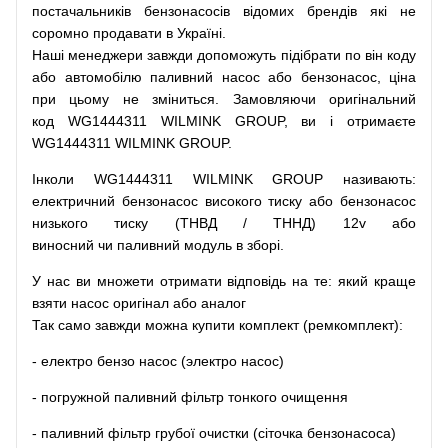
постачальників
бензонасосів відомих брендів
які
не
соромно
продавати
в
Україні.
Наші
менеджери
завжди
допоможуть
підібрати
по
він коду
або
автомобілю
паливний
насос
або
бензонасос
,
ціна
при
цьому
не зміниться
.
Замовляючи
оригінальний
код
WG1444311 WILMINK GROUP, ви і отримаєте
WG1444311 WILMINK GROUP.
Інколи WG1444311 WILMINK GROUP
називають
:
електричний
бензонасос
високого
тиску
або
бензонасос
низького
тиску
(
ТНВД
/
ТННД
)
12v
або
виносний
чи
паливний
модуль
в
зборі
.
У
нас
ви
множети
отримати
відповідь
на
те
: який
краще
взяти
насос
оригінал
або
аналог
Так
само
завжди
можна
купити
комплект
(
ремкомплект
)
:
-
електро
бензо
насос (электро насос)
-
погружной
паливний
фільтр
тонкого очищення
-
паливний
фільтр
грубої
очистки
(
сіточка
бензонасоса
)