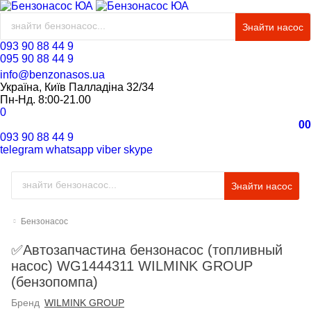
Знайти насос
093 90 88 44 9
095 90 88 44 9
info@benzonasos.ua
Україна, Київ Палладіна 32/34
Пн-Нд. 8:00-21.00
0
0
0
093 90 88 44 9
telegram
whatsapp
viber
skype
Знайти насос
Бензонасос
✅Автозапчастина бензонасос (топливный
насос) WG1444311 WILMINK GROUP
(бензопомпа)
Бренд
WILMINK GROUP