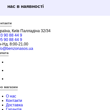
нас в наявності
нтакти
раїна, Київ Палладіна 32/34
3 90 88 44 9
5 90 88 44 9
-Нд. 8:00-21.00
nfo@benzonasos.ua
плата
о магазин
О нас
Контакти
Доставка
Гарантія