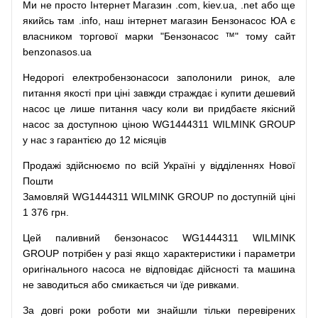
Ми
не просто
Інтернет
Магазин
.com
,
kiev.ua
,
.net
або
ще
якийсь
там
.info
,
наш
інтернет
магазин
Бензонасос
ЮА
є
власником
торгової
марки
"
Бензонасос
™
"
тому
сайт
benzonasos.ua
Недорогі
електробензонасоси
заполонили
ринок
,
але
питання
якості
при
ціні
завжди
страждає
і
купити
дешевий
насос
це
лише
питання
часу
коли
ви
придбаєте
якісний
насос
за доступною
ціною
WG1444311 WILMINK GROUP
у нас з гарантією до 12 місяців
Продажі
здійснюємо
по
всій
Україні
у відділеннях
Нової
Пошти
Замовляй
WG1444311 WILMINK GROUP по доступній ціні
1 376 грн.
Цей
паливний
бензонасос
WG1444311 WILMINK
GROUP
потрібен
у разі
якщо
характеристики
і
параметри
оригінального
насоса не
відповідає дійсності та
машина
не заводиться
або
смикається чи
їде
ривками
.
За
довгі
роки
роботи
ми
знайшли
тільки
перевірених