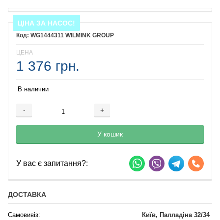
ЦІНА ЗА НАСОС!
WG1444311 WILMINK GROUP
ЦЕНА
1 376 грн.
В наличии
-
+
Добавляется...
Добавлен
У кошик
У вас є запитання?:
ДОСТАВКА
Самовивіз:
Київ, Палладіна 32/34