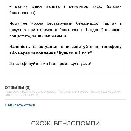
-
датчик
рівня
палива
і
регулятор
тиску
(
клапан
бензонасоса
)
Чому
не можна
реставрувати
бензонасос
:
так
як
в
результаті
ви
отримаєте
бензонасос
"
Тиждень" це якщо
пощастить, за звичай меньше.
Наявність
та
актуальні ціни запитуйте
по
телефону
або через замовлення "Купити в 1 клік"
Зателефонуйте
і
ми
Вас
проконсультуємо
!
ОТЗЫВЫ (0)
✅АВТОЗАПЧАСТИНА БЕНЗОНАСОС (ТОПЛИВНЫЙ НАСОС) WG1444311 WILMINK
GROUP (БЕНЗОПОМПА)
Написать отзыв
СХОЖІ БЕНЗОПОМПИ