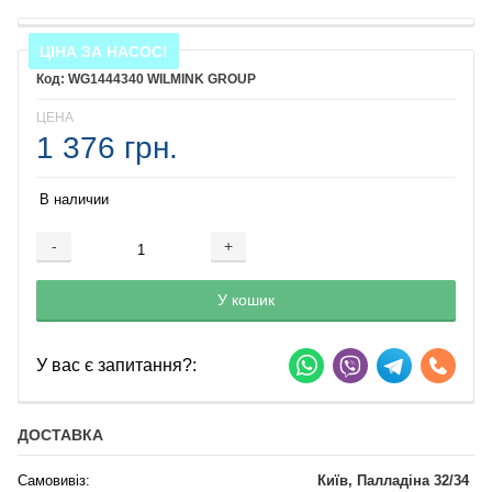
ЦІНА ЗА НАСОС!
WG1444340 WILMINK GROUP
ЦЕНА
1 376 грн.
В наличии
-
+
Добавляется...
Добавлен
У кошик
У вас є запитання?:
ДОСТАВКА
Самовивіз:
Київ, Палладіна 32/34