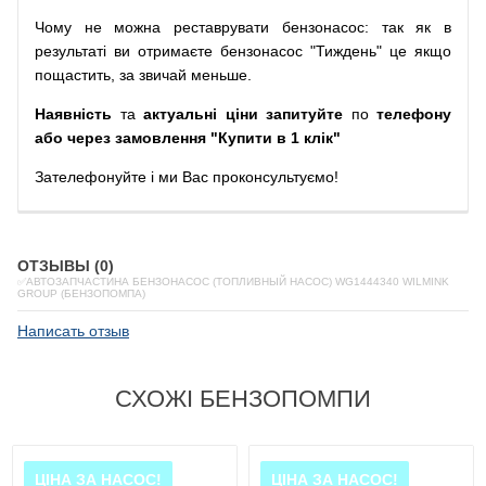
Чому
не можна
реставрувати
бензонасос
:
так
як
в
результаті
ви
отримаєте
бензонасос
"
Тиждень" це якщо
пощастить, за звичай меньше.
Наявність
та
актуальні ціни запитуйте
по
телефону
або через замовлення "Купити в 1 клік"
Зателефонуйте
і
ми
Вас
проконсультуємо
!
ОТЗЫВЫ (0)
✅АВТОЗАПЧАСТИНА БЕНЗОНАСОС (ТОПЛИВНЫЙ НАСОС) WG1444340 WILMINK
GROUP (БЕНЗОПОМПА)
Написать отзыв
СХОЖІ БЕНЗОПОМПИ
ЦІНА ЗА НАСОС!
ЦІНА ЗА НАСОС!