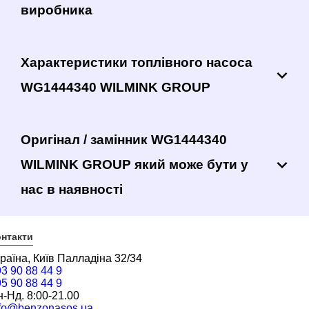
виробника
Характеристики топлівного насоса
WG1444340 WILMINK GROUP
Оригінал / замінник WG1444340
WILMINK GROUP який може бути у
нас в наявності
нтакти
раїна, Київ Палладіна 32/34
3 90 88 44 9
5 90 88 44 9
-Нд. 8:00-21.00
nfo@benzonasos.ua