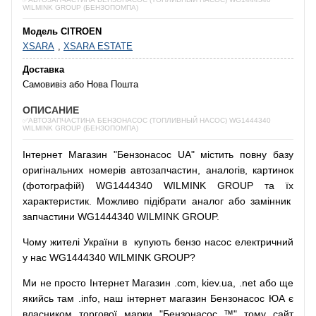
WILMINK GROUP (БЕНЗОПОМПА)
Модель CITROEN
XSARA
,
XSARA ESTATE
Доставка
Самовивіз або Нова Пошта
ОПИСАНИЕ
✅АВТОЗАПЧАСТИНА БЕНЗОНАСОС (ТОПЛИВНЫЙ НАСОС) WG1444340
WILMINK GROUP (БЕНЗОПОМПА)
Інтернет
Магазин
"
Бензонасос
UA
"
містить
повну
базу
оригінальних
номерів автозапчастин
,
аналогів
,
картинок
(
фотографій
)
WG1444340 WILMINK GROUP та їх
характеристик.
Можливо
підібрати
аналог
або
замінник
запчастини WG1444340 WILMINK GROUP.
Чому
жителі
України
в
купують
бензо насос
електричний
у
нас
WG1444340 WILMINK GROUP?
Ми
не просто
Інтернет
Магазин
.com
,
kiev.ua
,
.net
або
ще
якийсь
там
.info
,
наш
інтернет
магазин
Бензонасос
ЮА
є
власником
торгової
марки
"
Бензонасос
™
"
тому
сайт