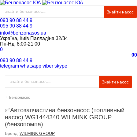
Знайти насос
093 90 88 44 9
095 90 88 44 9
info@benzonasos.ua
Україна, Київ Палладіна 32/34
Пн-Нд. 8:00-21.00
0
0
0
093 90 88 44 9
telegram
whatsapp
viber
skype
Знайти насос
Бензонасос
✅Автозапчастина бензонасос (топливный
насос) WG1444340 WILMINK GROUP
(бензопомпа)
Бренд
WILMINK GROUP