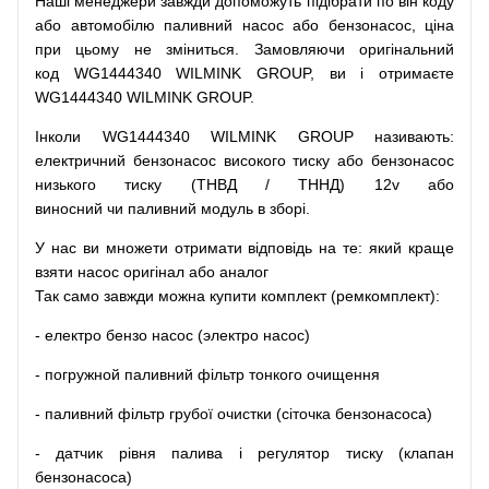
Наші
менеджери
завжди
допоможуть
підібрати
по
він коду
або
автомобілю
паливний
насос
або
бензонасос
,
ціна
при
цьому
не зміниться
.
Замовляючи
оригінальний
код
WG1444340 WILMINK GROUP, ви і отримаєте
WG1444340 WILMINK GROUP.
Інколи WG1444340 WILMINK GROUP
називають
:
електричний
бензонасос
високого
тиску
або
бензонасос
низького
тиску
(
ТНВД
/
ТННД
)
12v
або
виносний
чи
паливний
модуль
в
зборі
.
У
нас
ви
множети
отримати
відповідь
на
те
: який
краще
взяти
насос
оригінал
або
аналог
Так
само
завжди
можна
купити
комплект
(
ремкомплект
)
:
-
електро
бензо
насос (электро насос)
-
погружной
паливний
фільтр
тонкого очищення
-
паливний
фільтр
грубої
очистки
(
сіточка
бензонасоса
)
-
датчик
рівня
палива
і
регулятор
тиску
(
клапан
бензонасоса
)