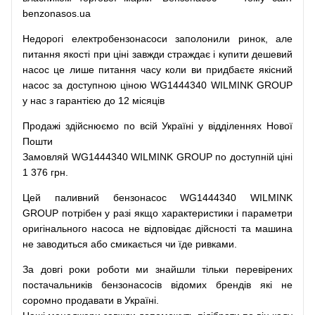
benzonasos.ua
Недорогі
електробензонасоси
заполонили
ринок
,
але
питання
якості
при
ціні
завжди
страждає
і
купити
дешевий
насос
це
лише
питання
часу
коли
ви
придбаєте
якісний
насос
за доступною
ціною
WG1444340 WILMINK GROUP
у нас з гарантією до 12 місяців
Продажі
здійснюємо
по
всій
Україні
у відділеннях
Нової
Пошти
Замовляй
WG1444340 WILMINK GROUP по доступній ціні
1 376 грн.
Цей
паливний
бензонасос
WG1444340 WILMINK
GROUP
потрібен
у разі
якщо
характеристики
і
параметри
оригінального
насоса не
відповідає дійсності та
машина
не заводиться
або
смикається чи
їде
ривками
.
За
довгі
роки
роботи
ми
знайшли
тільки
перевірених
постачальників
бензонасосів відомих брендів
які
не
соромно
продавати
в
Україні.