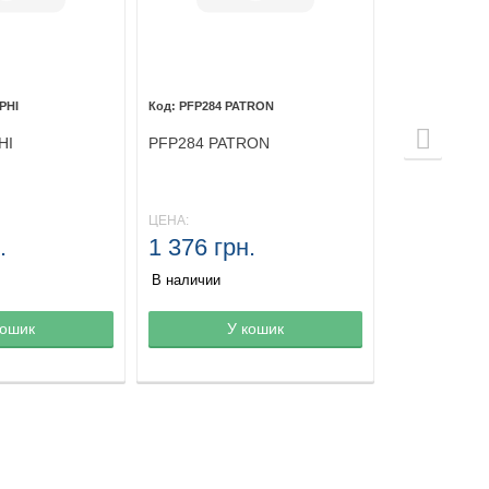
PHI
PFP284 PATRON
HI
PFP284 PATRON
ЦЕНА:
.
1 376 грн.
В наличии
зине
кошик
Товар в корзине
У кошик
Товар в ко