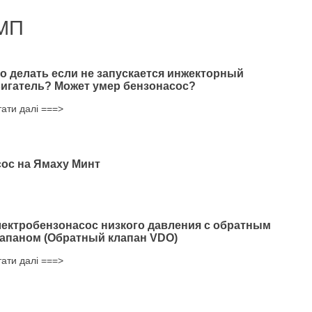
МП
о делать если не запускается инжекторный
игатель? Может умер бензонасос?
тати далі ===>
ос на Ямаху Минт
ектробензонасос низкого давления с обратным
апаном (Обратный клапан VDO)
тати далі ===>