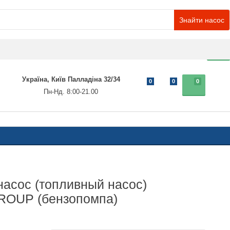
Знайти насос
0
Україна, Київ Палладіна 32/34
0
0
0
Пн-Нд. 8:00-21.00
асос (топливный насос)
OUP (бензопомпа)