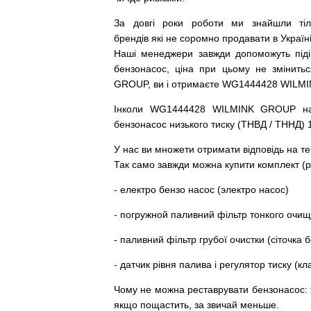
За
довгі
роки
роботи
ми
знайшли
ті
брендів
які
не соромно
продавати
в
Україні
Наші
менеджери
завжди
допоможуть
під
бензонасос
,
ціна
при
цьому
не змінитьс
GROUP, ви і отримаєте WG1444428 WILM
Інколи WG1444428 WILMINK GROUP
н
бензонасос
низького
тиску
(
ТНВД
/
ТННД
)
У
нас
ви
множети
отримати
відповідь
на
те
Так
само
завжди
можна
купити
комплект
(
р
-
електро
бензо
насос (электро насос)
-
погружной
паливний
фільтр
тонкого очи
-
паливний
фільтр
грубої
очистки
(
сіточка
б
-
датчик
рівня
палива
і
регулятор
тиску
(
кл
Чому
не можна
реставрувати
бензонасос
:
якщо пощастить, за звичай меньше.