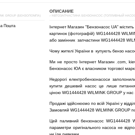
ОПИСАНИЕ
INK GROUP (БЕНЗОПОМПА)
✅АВТОЗАПЧАСТИНА БЕНЗОНАСОС (ТОПЛИВНЫЙ НАСОС)
ва Пошта
Інтернет
Магазин
"
Бензонасос
UA
"
містить
картинок
(
фотографій
)
WG1444428 WILMIN
або
замінник
запчастини WG1444428 WIL
Чому
жителі
України
в
купують
бензо насо
Ми
не просто
Інтернет
Магазин
.com
,
kie
Бензонасос
ЮА
є
власником
торгової
марк
Недорогі
електробензонасоси
заполонил
купити
дешевий
насос
це
лише
питанн
ціною
WG1444428 WILMINK GROUP у нас з г
Продажі
здійснюємо
по
всій
Україні
у відді
Замовляй
WG1444428 WILMINK GROUP по до
Цей
паливний
бензонасос
WG1444428 
параметри
оригінального
насоса не
відпо
чи
їде
ривками
.