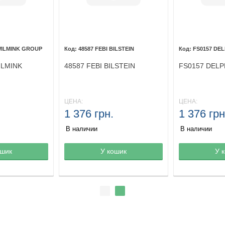
WILMINK GROUP
48587 FEBI BILSTEIN
FS0157 DEL
ILMINK
48587 FEBI BILSTEIN
FS0157 DELP
ЦЕНА:
ЦЕНА:
1 376 грн.
1 376 грн
В наличии
В наличии
ине
ошик
Товар в корзине
У кошик
Товар в кор
У 