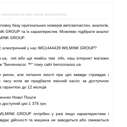
 WG1444428 WILMINK GROUP (БЕНЗОПОМПА)
повну
базу
оригінальних
номерів автозапчастин
,
аналогів
,
K GROUP та їх характеристик.
Можливо
підібрати
аналог
MINK GROUP.
с
електричний
у
нас
WG1444428 WILMINK GROUP?
v.ua
,
.net
або
ще
якийсь
там
.info
,
наш
інтернет
магазин
и
"
Бензонасос
™
"
тому
сайт
benzonasos.ua
и
ринок
,
але
питання
якості
при
ціні
завжди
страждає
і
я
часу
коли
ви
придбаєте
якісний
насос
за доступною
арантією до 12 місяців
леннях
Нової
Пошти
ступній ціні 1 376 грн.
WILMINK GROUP
потрібен
у разі
якщо
характеристики
і
відає дійсності та
машина
не заводиться
або
смикається