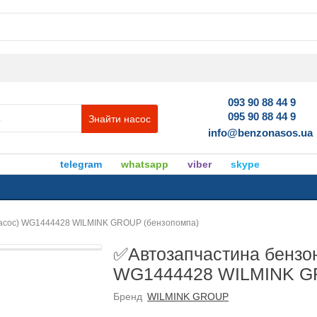
093 90 88 44 9
095 90 88 44 9
Знайти насос
info@benzonasos.ua
telegram
whatsapp
viber
skype
насос) WG1444428 WILMINK GROUP (бензопомпа)
✅Автозапчастина бензон
WG1444428 WILMINK GR
Бренд
WILMINK GROUP