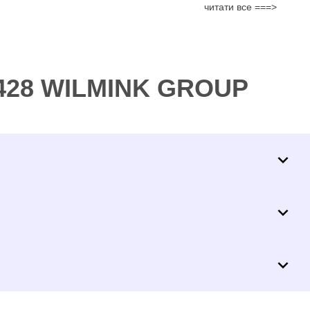
читати все ===>
4428 WILMINK GROUP