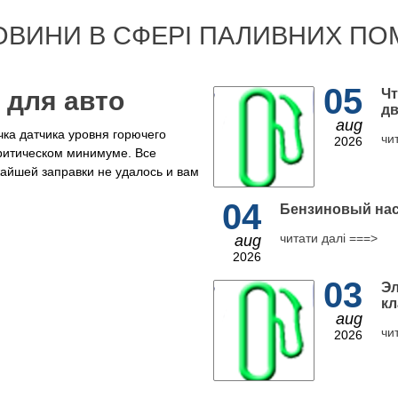
ОВИНИ В СФЕРІ ПАЛИВНИХ ПО
05
 для авто
Чт
дв
aug
ка датчика уровня горючего
чи
2026
критическом минимуме. Все
жайшей заправки не удалось и вам
04
Бензиновый нас
читати далі ===>
aug
2026
03
Эл
кл
aug
чи
2026