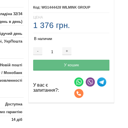
WG1444428 WILMINK GROUP
ладіна 32/34
ЦЕНА
день в день)
1 376 грн.
лідучий день
В наличии
рі, УкрПошта
-
+
Добавляется...
Добавлен
У кошик
 Новій пошті
 / Монобанк
мовленності
У вас є
запитання?:
Доступна
мо гарантію
14 діб