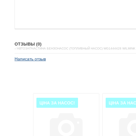
ОТЗЫВЫ (0)
✅АВТОЗАПЧАСТИНА БЕНЗОНАСОС (ТОПЛИВНЫЙ НАСОС) WG1444428 WILMINK
Написать отзыв
ОС!
ЦІНА ЗА НАСОС!
ЦІНА ЗА НА