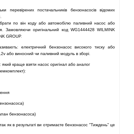
льки
перевірених
постачальників
бензонасосів відомих
.
ібрати
по
він коду
або
автомобілю
паливний
насос
або
я
.
Замовляючи
оригінальний
код
WG1444428 WILMINK
INK GROUP.
азивають
:
електричний
бензонасос
високого
тиску
або
12v
або
виносний
чи
паливний
модуль
в
зборі
.
: який
краще
взяти
насос
оригінал
або
аналог
емкомплект
)
:
щення
ензонасоса
)
апан
бензонасоса
)
так
як
в
результаті
ви
отримаєте
бензонасос
"
Тиждень" це