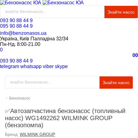
Знайти насос
093 90 88 44 9
095 90 88 44 9
info@benzonasos.ua
Україна, Київ Палладіна 32/34
Пн-Нд. 8:00-21.00
0
0
0
093 90 88 44 9
telegram
whatsapp
viber
skype
Знайти насос
Бензонасос
✅Автозапчастина бензонасос (топливный
насос) WG1492262 WILMINK GROUP
(бензопомпа)
Бренд
WILMINK GROUP