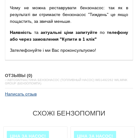
Чому
не можна
реставрувати
бензонасос
:
так
як
в
результаті
ви
отримаєте
бензонасос
"
Тиждень" це якщо
пощастить, за звичай меньше.
Наявність
та
актуальні ціни запитуйте
по
телефону
або через замовлення "Купити в 1 клік"
Зателефонуйте
і
ми
Вас
проконсультуємо
!
ОТЗЫВЫ (0)
✅АВТОЗАПЧАСТИНА БЕНЗОНАСОС (ТОПЛИВНЫЙ НАСОС) WG1492262 WILMINK
GROUP (БЕНЗОПОМПА)
Написать отзыв
СХОЖІ БЕНЗОПОМПИ
ЦІНА ЗА НАСОС!
ЦІНА ЗА НАСОС!