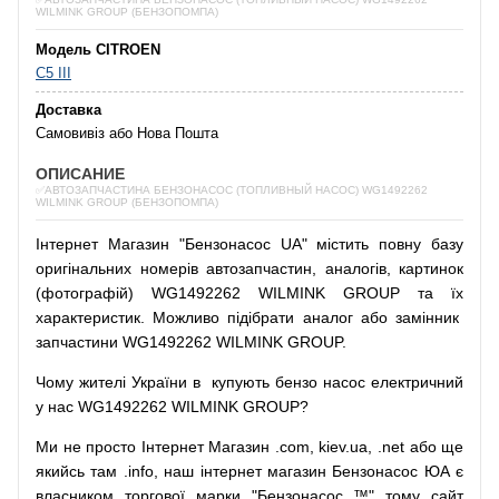
WILMINK GROUP (БЕНЗОПОМПА)
Модель CITROEN
C5 III
Доставка
Самовивіз або Нова Пошта
ОПИСАНИЕ
✅АВТОЗАПЧАСТИНА БЕНЗОНАСОС (ТОПЛИВНЫЙ НАСОС) WG1492262
WILMINK GROUP (БЕНЗОПОМПА)
Інтернет
Магазин
"
Бензонасос
UA
"
містить
повну
базу
оригінальних
номерів автозапчастин
,
аналогів
,
картинок
(
фотографій
)
WG1492262 WILMINK GROUP та їх
характеристик.
Можливо
підібрати
аналог
або
замінник
запчастини WG1492262 WILMINK GROUP.
Чому
жителі
України
в
купують
бензо насос
електричний
у
нас
WG1492262 WILMINK GROUP?
Ми
не просто
Інтернет
Магазин
.com
,
kiev.ua
,
.net
або
ще
якийсь
там
.info
,
наш
інтернет
магазин
Бензонасос
ЮА
є
власником
торгової
марки
"
Бензонасос
™
"
тому
сайт