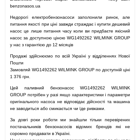
benzonasos.ua
Недорогі
електробензонасоси
заполонили
ринок
,
але
питання
якості
при
ціні
завжди
страждає
і
купити
дешевий
насос
це
лише
питання
часу
коли
ви
придбаєте
якісний
насос
за доступною
ціною
WG1492262 WILMINK GROUP
у нас з гарантією до 12 місяців
Продажі
здійснюємо
по
всій
Україні
у відділеннях
Нової
Пошти
Замовляй
WG1492262 WILMINK GROUP по доступній ціні
1 376 грн.
Цей
паливний
бензонасос
WG1492262 WILMINK
GROUP
потрібен
у разі
якщо
характеристики
і
параметри
оригінального
насоса не
відповідає дійсності та
машина
не заводиться
або
смикається чи
їде
ривками
.
За
довгі
роки
роботи
ми
знайшли
тільки
перевірених
постачальників
бензонасосів відомих брендів
які
не
соромно
продавати
в
Україні.