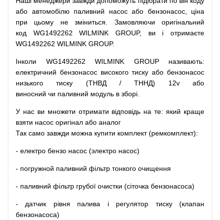
Наші
менеджери
завжди
допоможуть
підібрати
по
він коду
або
автомобілю
паливний
насос
або
бензонасос
,
ціна
при
цьому
не зміниться
.
Замовляючи
оригінальний
код
WG1492262 WILMINK GROUP, ви і отримаєте
WG1492262 WILMINK GROUP.
Інколи WG1492262 WILMINK GROUP
називають
:
електричний
бензонасос
високого
тиску
або
бензонасос
низького
тиску
(
ТНВД
/
ТННД
)
12v
або
виносний
чи
паливний
модуль
в
зборі
.
У
нас
ви
множети
отримати
відповідь
на
те
: який
краще
взяти
насос
оригінал
або
аналог
Так
само
завжди
можна
купити
комплект
(
ремкомплект
)
:
-
електро
бензо
насос (электро насос)
-
погружной
паливний
фільтр
тонкого очищення
-
паливний
фільтр
грубої
очистки
(
сіточка
бензонасоса
)
-
датчик
рівня
палива
і
регулятор
тиску
(
клапан
бензонасоса
)