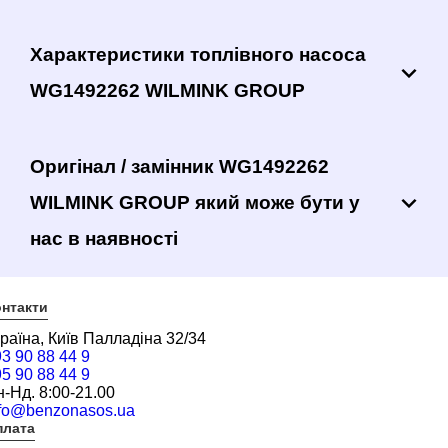
Характеристики топлівного насоса
WG1492262 WILMINK GROUP
Оригінал / замінник WG1492262
WILMINK GROUP який може бути у
нас в наявності
нтакти
раїна, Київ Палладіна 32/34
3 90 88 44 9
5 90 88 44 9
-Нд. 8:00-21.00
nfo@benzonasos.ua
плата