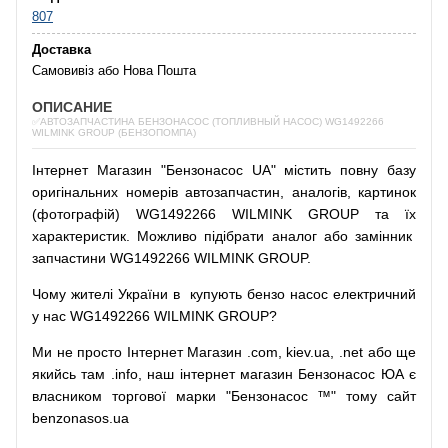
807
Доставка
Самовивіз або Нова Пошта
ОПИСАНИЕ
✅АВТОЗАПЧАСТИНА БЕНЗОНАСОС (ТОПЛИВНЫЙ НАСОС) WG1492266
WILMINK GROUP (БЕНЗОПОМПА)
Інтернет
Магазин
"
Бензонасос
UA
"
містить
повну
базу
оригінальних
номерів автозапчастин
,
аналогів
,
картинок
(
фотографій
)
WG1492266 WILMINK GROUP та їх
характеристик.
Можливо
підібрати
аналог
або
замінник
запчастини WG1492266 WILMINK GROUP.
Чому
жителі
України
в
купують
бензо насос
електричний
у
нас
WG1492266 WILMINK GROUP?
Ми
не просто
Інтернет
Магазин
.com
,
kiev.ua
,
.net
або
ще
якийсь
там
.info
,
наш
інтернет
магазин
Бензонасос
ЮА
є
власником
торгової
марки
"
Бензонасос
™
"
тому
сайт
benzonasos.ua