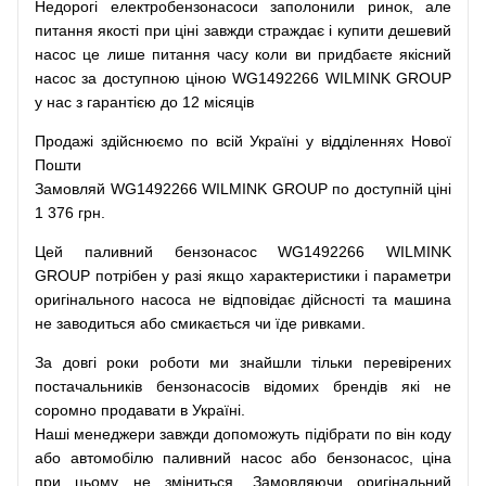
Недорогі
електробензонасоси
заполонили
ринок
,
але
питання
якості
при
ціні
завжди
страждає
і
купити
дешевий
насос
це
лише
питання
часу
коли
ви
придбаєте
якісний
насос
за доступною
ціною
WG1492266 WILMINK GROUP
у нас з гарантією до 12 місяців
Продажі
здійснюємо
по
всій
Україні
у відділеннях
Нової
Пошти
Замовляй
WG1492266 WILMINK GROUP по доступній ціні
1 376 грн.
Цей
паливний
бензонасос
WG1492266 WILMINK
GROUP
потрібен
у разі
якщо
характеристики
і
параметри
оригінального
насоса не
відповідає дійсності та
машина
не заводиться
або
смикається чи
їде
ривками
.
За
довгі
роки
роботи
ми
знайшли
тільки
перевірених
постачальників
бензонасосів відомих брендів
які
не
соромно
продавати
в
Україні.
Наші
менеджери
завжди
допоможуть
підібрати
по
він коду
або
автомобілю
паливний
насос
або
бензонасос
,
ціна
при
цьому
не зміниться
.
Замовляючи
оригінальний