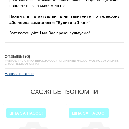
пощастить, за звичай меньше.
Наявність
та
актуальні ціни запитуйте
по
телефону
або через замовлення "Купити в 1 клік"
Зателефонуйте
і
ми
Вас
проконсультуємо
!
ОТЗЫВЫ (0)
✅АВТОЗАПЧАСТИНА БЕНЗОНАСОС (ТОПЛИВНЫЙ НАСОС) WG1492266 WILMINK
GROUP (БЕНЗОПОМПА)
Написать отзыв
СХОЖІ БЕНЗОПОМПИ
ЦІНА ЗА НАСОС!
ЦІНА ЗА НАСОС!