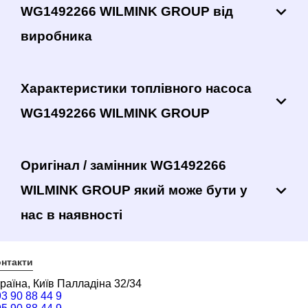
WG1492266 WILMINK GROUP від
виробника
Характеристики топлівного насоса
WG1492266 WILMINK GROUP
Оригінал / замінник WG1492266
WILMINK GROUP який може бути у
нас в наявності
нтакти
раїна, Київ Палладіна 32/34
3 90 88 44 9