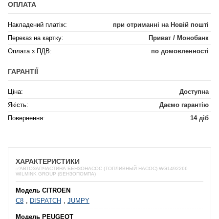
ОПЛАТА
Накладений платіж:
при отриманні на Новій пошті
Переказ на картку:
Приват / Монобанк
Оплата з ПДВ:
по домовленності
ГАРАНТІЇ
Ціна:
Доступна
Якість:
Даємо гарантію
Повернення:
14 діб
ХАРАКТЕРИСТИКИ
✅АВТОЗАПЧАСТИНА БЕНЗОНАСОС (ТОПЛИВНЫЙ НАСОС) WG1492266
WILMINK GROUP (БЕНЗОПОМПА)
Модель CITROEN
C8
,
DISPATCH
,
JUMPY
Модель PEUGEOT