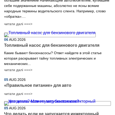
большим значением Начинающим автолюбителям, купившим
себе подержанные машины, абсолютно не ясны всякие
народные термины водительского сленга. Например, слово
«обратка»....
читати далі ===>
06
AUG
2026
Топливный насос для бензинового двигателя
Какие бывают бензонасосы? Ответ найдете в этой статье
которая раскрывает тайну топливных электрических и
механических...
читати далі ===>
05
AUG
2026
​«Правильное питание» для авто
читати далі ===>
05
AUG
2026
Что делать если не запускается инжекторный