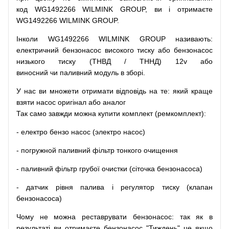
код
WG1492266 WILMINK GROUP, ви і отримаєте
WG1492266 WILMINK GROUP.
Інколи WG1492266 WILMINK GROUP
називають
:
електричний
бензонасос
високого
тиску
або
бензонасос
низького
тиску
(
ТНВД
/
ТННД
)
12v
або
виносний
чи
паливний
модуль
в
зборі
.
У
нас
ви
множети
отримати
відповідь
на
те
: який
краще
взяти
насос
оригінал
або
аналог
Так
само
завжди
можна
купити
комплект
(
ремкомплект
)
:
-
електро
бензо
насос (электро насос)
-
погружной
паливний
фільтр
тонкого очищення
-
паливний
фільтр
грубої
очистки
(
сіточка
бензонасоса
)
-
датчик
рівня
палива
і
регулятор
тиску
(
клапан
бензонасоса
)
Чому
не можна
реставрувати
бензонасос
:
так
як
в
результаті
ви
отримаєте
бензонасос
"
Тиждень" це якщо