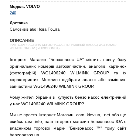
Модель VOLVO
240
Доставка
Самовивіз або Нова Пошта
ОПИСАНИЕ
✅АВТОЗАПЧАСТИНА БЕНЗОНАСОС (ТОПЛИВНЫЙ НАСОС) WG1496240
WILMINK GROUP (БЕНЗОПОМПА)
Інтернет
Магазин
"
Бензонасос
UA
"
містить
повну
базу
оригінальних
номерів автозапчастин
,
аналогів
,
картинок
(
фотографій
)
WG1496240 WILMINK GROUP та їх
характеристик.
Можливо
підібрати
аналог
або
замінник
запчастини WG1496240 WILMINK GROUP.
Чому
жителі
України
в
купують
бензо насос
електричний
у
нас
WG1496240 WILMINK GROUP?
Ми
не просто
Інтернет
Магазин
.com
,
kiev.ua
,
.net
або
ще
якийсь
там
.info
,
наш
інтернет
магазин
Бензонасос
ЮА
є
власником
торгової
марки
"
Бензонасос
™
"
тому
сайт
benzonasos.ua