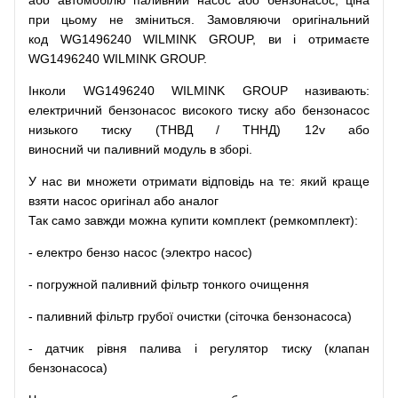
або
автомобілю
паливний
насос
або
бензонасос
,
ціна
при
цьому
не зміниться
.
Замовляючи
оригінальний
код
WG1496240 WILMINK GROUP, ви і отримаєте
WG1496240 WILMINK GROUP.
Інколи WG1496240 WILMINK GROUP
називають
:
електричний
бензонасос
високого
тиску
або
бензонасос
низького
тиску
(
ТНВД
/
ТННД
)
12v
або
виносний
чи
паливний
модуль
в
зборі
.
У
нас
ви
множети
отримати
відповідь
на
те
: який
краще
взяти
насос
оригінал
або
аналог
Так
само
завжди
можна
купити
комплект
(
ремкомплект
)
:
-
електро
бензо
насос (электро насос)
-
погружной
паливний
фільтр
тонкого очищення
-
паливний
фільтр
грубої
очистки
(
сіточка
бензонасоса
)
-
датчик
рівня
палива
і
регулятор
тиску
(
клапан
бензонасоса
)