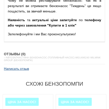
Чому
не можна
реставрувати
бензонасос
:
так
як
в
результаті
ви
отримаєте
бензонасос
"
Тиждень" це якщо
пощастить, за звичай меньше.
Наявність
та
актуальні ціни запитуйте
по
телефону
або через замовлення "Купити в 1 клік"
Зателефонуйте
і
ми
Вас
проконсультуємо
!
ОТЗЫВЫ (0)
✅АВТОЗАПЧАСТИНА БЕНЗОНАСОС (ТОПЛИВНЫЙ НАСОС) WG1496240 WILMINK
GROUP (БЕНЗОПОМПА)
Написать отзыв
СХОЖІ БЕНЗОПОМПИ
ЦІНА ЗА НАСОС!
ЦІНА ЗА НАСОС!