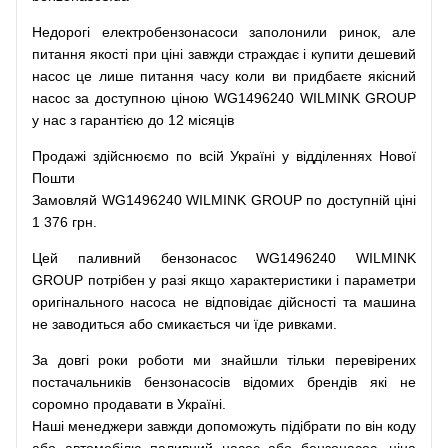
Недорогі
електробензонасоси
заполонили
ринок
,
але
питання
якості
при
ціні
завжди
страждає
і
купити
дешевий
насос
це
лише
питання
часу
коли
ви
придбаєте
якісний
насос
за доступною
ціною
WG1496240 WILMINK GROUP
у нас з гарантією до 12 місяців
Продажі
здійснюємо
по
всій
Україні
у відділеннях
Нової
Пошти
Замовляй
WG1496240 WILMINK GROUP по доступній ціні
1 376 грн.
Цей
паливний
бензонасос
WG1496240 WILMINK
GROUP
потрібен
у разі
якщо
характеристики
і
параметри
оригінального
насоса не
відповідає дійсності та
машина
не заводиться
або
смикається чи
їде
ривками
.
За
довгі
роки
роботи
ми
знайшли
тільки
перевірених
постачальників
бензонасосів відомих брендів
які
не
соромно
продавати
в
Україні.
Наші
менеджери
завжди
допоможуть
підібрати
по
він коду