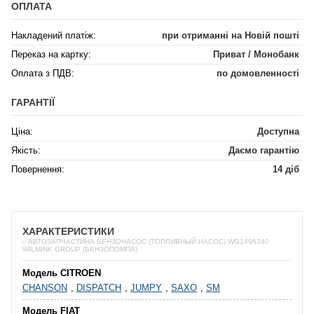
ОПЛАТА
Накладений платіж:
при отриманні на Новій пошті
Переказ на картку:
Приват / Монобанк
Оплата з ПДВ:
по домовленності
ГАРАНТІЇ
Ціна:
Доступна
Якість:
Даємо гарантію
Повернення:
14 діб
ХАРАКТЕРИСТИКИ
✅АВТОЗАПЧАСТИНА БЕНЗОНАСОС (ТОПЛИВНЫЙ НАСОС) WG1496240
WILMINK GROUP (БЕНЗОПОМПА)
Модель CITROEN
CHANSON
,
DISPATCH
,
JUMPY
,
SAXO
,
SM
Модель FIAT