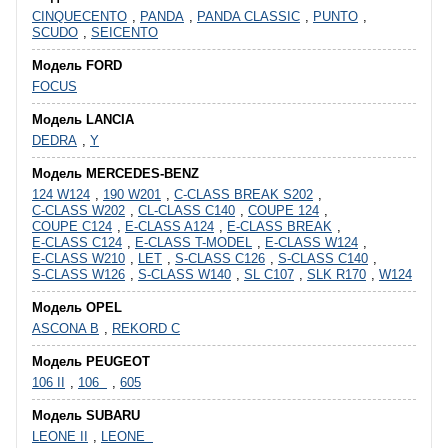
CINQUECENTO
,
PANDA
,
PANDA CLASSIC
,
PUNTO
,
SCUDO
,
SEICENTO
Модель FORD
FOCUS
Модель LANCIA
DEDRA
,
Y
Модель MERCEDES-BENZ
124 W124
,
190 W201
,
C-CLASS BREAK S202
,
C-CLASS W202
,
CL-CLASS C140
,
COUPE 124
,
COUPE C124
,
E-CLASS A124
,
E-CLASS BREAK
,
E-CLASS C124
,
E-CLASS T-MODEL
,
E-CLASS W124
,
E-CLASS W210
,
LET
,
S-CLASS C126
,
S-CLASS C140
,
S-CLASS W126
,
S-CLASS W140
,
SL C107
,
SLK R170
,
W124
Модель OPEL
ASCONA B
,
REKORD C
Модель PEUGEOT
106 II
,
106
,
605
Модель SUBARU
LEONE II
,
LEONE