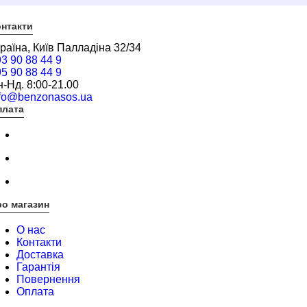
нтакти
раїна, Київ Палладіна 32/34
3 90 88 44 9
5 90 88 44 9
-Нд. 8:00-21.00
nfo@benzonasos.ua
плата
о магазин
О нас
Контакти
Доставка
Гарантія
Повернення
Оплата