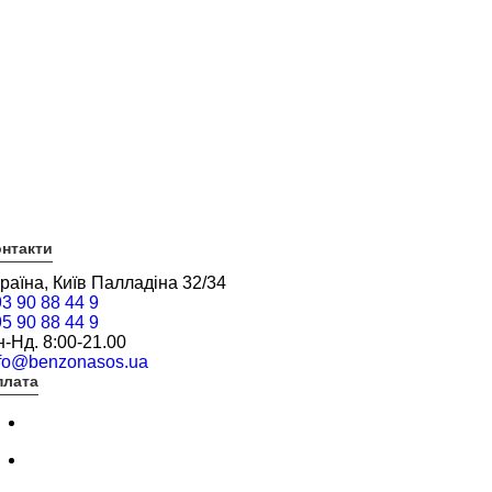
нтакти
раїна, Київ Палладіна 32/34
3 90 88 44 9
5 90 88 44 9
-Нд. 8:00-21.00
nfo@benzonasos.ua
плата