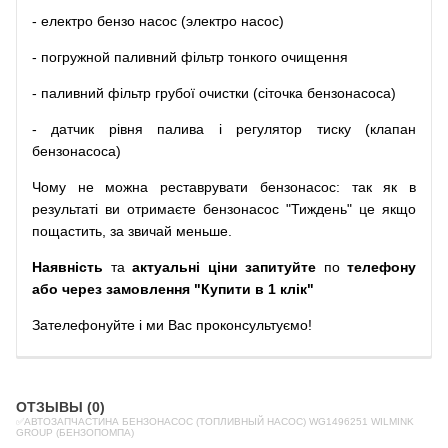
-
електро
бензо
насос (электро насос)
-
погружной
паливний
фільтр
тонкого очищення
-
паливний
фільтр
грубої
очистки
(
сіточка
бензонасоса
)
-
датчик
рівня
палива
і
регулятор
тиску
(
клапан
бензонасоса
)
Чому
не можна
реставрувати
бензонасос
:
так
як
в
результаті
ви
отримаєте
бензонасос
"
Тиждень" це якщо
пощастить, за звичай меньше.
Наявність
та
актуальні ціни запитуйте
по
телефону
або через замовлення "Купити в 1 клік"
Зателефонуйте
і
ми
Вас
проконсультуємо
!
ОТЗЫВЫ (0)
✅АВТОЗАПЧАСТИНА БЕНЗОНАСОС (ТОПЛИВНЫЙ НАСОС) WG1496251 WILMINK
GROUP (БЕНЗОПОМПА)