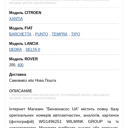
WILMINK GROUP (БЕНЗОПОМПА)
Модель CITROEN
XANTIA
Модель FIAT
BARCHETTA
,
PUNTO
,
TEMPRA
,
TIPO
Модель LANCIA
DEDRA
,
DELTA II
Модель ROVER
200,
400
Доставка
Самовивіз або Нова Пошта
ОПИСАНИЕ
✅АВТОЗАПЧАСТИНА БЕНЗОНАСОС (ТОПЛИВНЫЙ НАСОС) WG1496251
WILMINK GROUP (БЕНЗОПОМПА)
Інтернет
Магазин
"
Бензонасос
UA
"
містить
повну
базу
оригінальних
номерів автозапчастин
,
аналогів
,
картинок
(
фотографій
)
WG1496251 WILMINK GROUP та їх
характеристик.
Можливо
підібрати
аналог
або
замінник