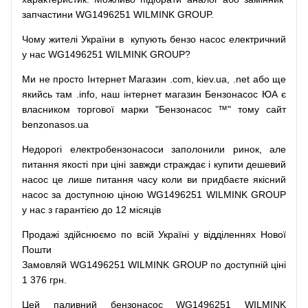
запчастини WG1496251 WILMINK GROUP.
Чому
жителі
України
в
купують
бензо насос
електричний
у
нас
WG1496251 WILMINK GROUP?
Ми
не просто
Інтернет
Магазин
.com
,
kiev.ua
,
.net
або
ще
якийсь
там
.info
,
наш
інтернет
магазин
Бензонасос
ЮА
є
власником
торгової
марки
"
Бензонасос
™
"
тому
сайт
benzonasos.ua
Недорогі
електробензонасоси
заполонили
ринок
,
але
питання
якості
при
ціні
завжди
страждає
і
купити
дешевий
насос
це
лише
питання
часу
коли
ви
придбаєте
якісний
насос
за доступною
ціною
WG1496251 WILMINK GROUP
у нас з гарантією до 12 місяців
Продажі
здійснюємо
по
всій
Україні
у відділеннях
Нової
Пошти
Замовляй
WG1496251 WILMINK GROUP по доступній ціні
1 376 грн.
Цей
паливний
бензонасос
WG1496251 WILMINK