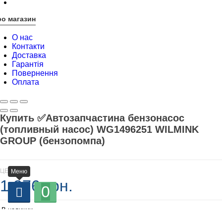
о магазин
О нас
Контакти
Доставка
Гарантія
Повернення
Оплата
Купить ✅Автозапчастина бензонасос
(топливный насос) WG1496251 WILMINK
GROUP (бензопомпа)
ЦЕНА
Меню
1 376 грн.
0
В наличии