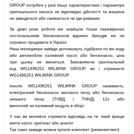
GROUP
потрібен
у разі
якщо
характеристики
і
параметри
оригінального
насоса не
відповідає дійсності та
машина
не заводиться
або
смикається чи
їде
ривками
.
За
довгі
роки
роботи
ми
знайшли
тільки
перевірених
постачальників
бензонасосів відомих брендів
які
не
соромно
продавати
в
Україні.
Наші
менеджери
завжди
допоможуть
підібрати
по
він коду
або
автомобілю
паливний
насос
або
бензонасос
,
ціна
при
цьому
не зміниться
.
Замовляючи
оригінальний
код
WG1496251 WILMINK GROUP, ви і отримаєте
WG1496251 WILMINK GROUP.
Інколи WG1496251 WILMINK GROUP
називають
:
електричний
бензонасос
високого
тиску
або
бензонасос
низького
тиску
(
ТНВД
/
ТННД
)
12v
або
виносний
чи
паливний
модуль
в
зборі
.
У
нас
ви
множети
отримати
відповідь
на
те
: який
краще
взяти
насос
оригінал
або
аналог
Так
само
завжди
можна
купити
комплект
(
ремкомплект
)
: