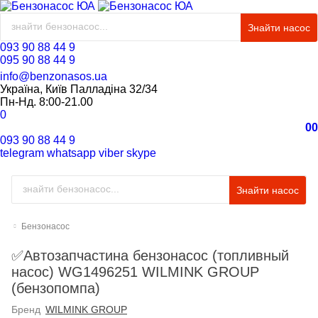
Знайти насос
093 90 88 44 9
095 90 88 44 9
info@benzonasos.ua
Україна, Київ Палладіна 32/34
Пн-Нд. 8:00-21.00
0
0
0
093 90 88 44 9
telegram
whatsapp
viber
skype
Знайти насос
Бензонасос
✅Автозапчастина бензонасос (топливный
насос) WG1496251 WILMINK GROUP
(бензопомпа)
Бренд
WILMINK GROUP