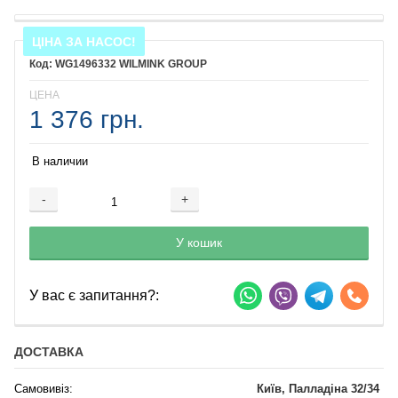
ЦІНА ЗА НАСОС!
WG1496332 WILMINK GROUP
ЦЕНА
1 376 грн.
В наличии
-
+
Добавляется...
Добавлен
У кошик
У вас є запитання?:
ДОСТАВКА
Самовивіз:
Київ, Палладіна 32/34