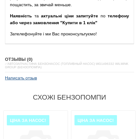
пощастить, за звичай меньше.
Наявність
та
актуальні ціни запитуйте
по
телефону
або через замовлення "Купити в 1 клік"
Зателефонуйте
і
ми
Вас
проконсультуємо
!
ОТЗЫВЫ (0)
✅АВТОЗАПЧАСТИНА БЕНЗОНАСОС (ТОПЛИВНЫЙ НАСОС) WG1496332 WILMINK
GROUP (БЕНЗОПОМПА)
Написать отзыв
СХОЖІ БЕНЗОПОМПИ
ЦІНА ЗА НАСОС!
ЦІНА ЗА НАСОС!