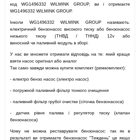
код
WG1496332 WILMINK GROUP, ви і отримаєте
WG1496332 WILMINK GROUP.
Інколи WG1496332 WILMINK GROUP
називають
:
електричний
бензонасос
високого
тиску
або
бензонасос
низького
тиску
(
ТНВД
/
ТННД
)
12v
або
виносний
чи
паливний
модуль
в
зборі
.
У
нас
ви
множети
отримати
відповідь
на
те
: який
краще
взяти
насос
оригінал
або
аналог
Так
само
завжди
можна
купити
комплект
(
ремкомплект
)
:
-
електро
бензо
насос (электро насос)
-
погружной
паливний
фільтр
тонкого очищення
-
паливний
фільтр
грубої
очистки
(
сіточка
бензонасоса
)
-
датчик
рівня
палива
і
регулятор
тиску
(
клапан
бензонасоса
)
Чому
не можна
реставрувати
бензонасос
:
так
як
в
результаті
ви
отримаєте
бензонасос
"
Тиждень" це якщо