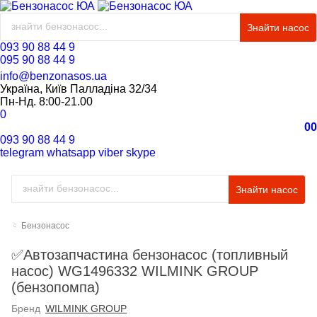
Знайти насос
093 90 88 44 9
095 90 88 44 9
info@benzonasos.ua
Україна, Київ Палладіна 32/34
Пн-Нд. 8:00-21.00
0
0
0
093 90 88 44 9
telegram
whatsapp
viber
skype
Знайти насос
Бензонасос
✅Автозапчастина бензонасос (топливный
насос) WG1496332 WILMINK GROUP
(бензопомпа)
Бренд
WILMINK GROUP