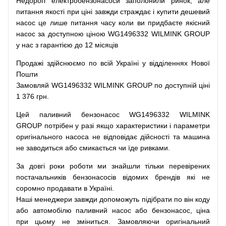
Недорогі
електробензонасоси
заполонили
ринок
,
але
питання
якості
при
ціні
завжди
страждає
і
купити
дешевий
насос
це
лише
питання
часу
коли
ви
придбаєте
якісний
насос
за доступною
ціною
WG1496332 WILMINK GROUP
у нас з гарантією до 12 місяців
Продажі
здійснюємо
по
всій
Україні
у відділеннях
Нової
Пошти
Замовляй
WG1496332 WILMINK GROUP по доступній ціні
1 376 грн.
Цей
паливний
бензонасос
WG1496332 WILMINK
GROUP
потрібен
у разі
якщо
характеристики
і
параметри
оригінального
насоса не
відповідає дійсності та
машина
не заводиться
або
смикається чи
їде
ривками
.
За
довгі
роки
роботи
ми
знайшли
тільки
перевірених
постачальників
бензонасосів відомих брендів
які
не
соромно
продавати
в
Україні.
Наші
менеджери
завжди
допоможуть
підібрати
по
він коду
або
автомобілю
паливний
насос
або
бензонасос
,
ціна
при
цьому
не зміниться
.
Замовляючи
оригінальний