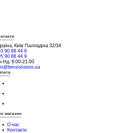
нтакти
раїна, Київ Палладіна 32/34
3 90 88 44 9
5 90 88 44 9
-Нд. 8:00-21.00
nfo@benzonasos.ua
плата
о магазин
О нас
Контакти