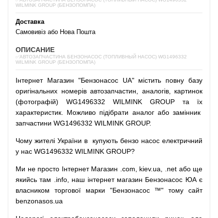
WILMINK GROUP (БЕНЗОПОМПА)
Доставка
Самовивіз або Нова Пошта
ОПИСАНИЕ
✅АВТОЗАПЧАСТИНА БЕНЗОНАСОС (ТОПЛИВНЫЙ НАСОС) WG1496332
WILMINK GROUP (БЕНЗОПОМПА)
Інтернет
Магазин
"
Бензонасос
UA
"
містить
повну
базу
оригінальних
номерів автозапчастин
,
аналогів
,
картинок
(
фотографій
)
WG1496332 WILMINK GROUP та їх
характеристик.
Можливо
підібрати
аналог
або
замінник
запчастини WG1496332 WILMINK GROUP.
Чому
жителі
України
в
купують
бензо насос
електричний
у
нас
WG1496332 WILMINK GROUP?
Ми
не просто
Інтернет
Магазин
.com
,
kiev.ua
,
.net
або
ще
якийсь
там
.info
,
наш
інтернет
магазин
Бензонасос
ЮА
є
власником
торгової
марки
"
Бензонасос
™
"
тому
сайт
benzonasos.ua