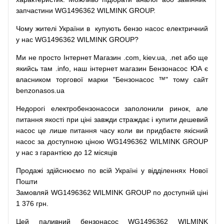
запчастини WG1496362 WILMINK GROUP.
Чому
жителі
України
в
купують
бензо насос
електричний
у
нас
WG1496362 WILMINK GROUP?
Ми
не просто
Інтернет
Магазин
.com
,
kiev.ua
,
.net
або
ще
якийсь
там
.info
,
наш
інтернет
магазин
Бензонасос
ЮА
є
власником
торгової
марки
"
Бензонасос
™
"
тому
сайт
benzonasos.ua
Недорогі
електробензонасоси
заполонили
ринок
,
але
питання
якості
при
ціні
завжди
страждає
і
купити
дешевий
насос
це
лише
питання
часу
коли
ви
придбаєте
якісний
насос
за доступною
ціною
WG1496362 WILMINK GROUP
у нас з гарантією до 12 місяців
Продажі
здійснюємо
по
всій
Україні
у відділеннях
Нової
Пошти
Замовляй
WG1496362 WILMINK GROUP по доступній ціні
1 376 грн.
Цей
паливний
бензонасос
WG1496362 WILMINK