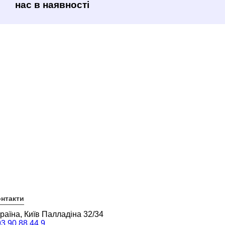
нас в наявності
нтакти
раїна, Київ Палладіна 32/34
3 90 88 44 9