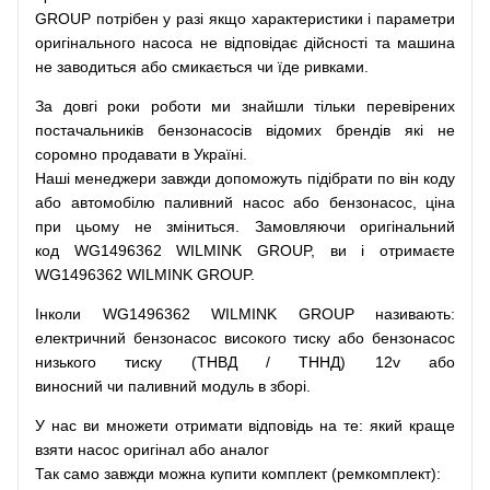
GROUP
потрібен
у разі
якщо
характеристики
і
параметри
оригінального
насоса не
відповідає дійсності та
машина
не заводиться
або
смикається чи
їде
ривками
.
За
довгі
роки
роботи
ми
знайшли
тільки
перевірених
постачальників
бензонасосів відомих брендів
які
не
соромно
продавати
в
Україні.
Наші
менеджери
завжди
допоможуть
підібрати
по
він коду
або
автомобілю
паливний
насос
або
бензонасос
,
ціна
при
цьому
не зміниться
.
Замовляючи
оригінальний
код
WG1496362 WILMINK GROUP, ви і отримаєте
WG1496362 WILMINK GROUP.
Інколи WG1496362 WILMINK GROUP
називають
:
електричний
бензонасос
високого
тиску
або
бензонасос
низького
тиску
(
ТНВД
/
ТННД
)
12v
або
виносний
чи
паливний
модуль
в
зборі
.
У
нас
ви
множети
отримати
відповідь
на
те
: який
краще
взяти
насос
оригінал
або
аналог
Так
само
завжди
можна
купити
комплект
(
ремкомплект
)
: