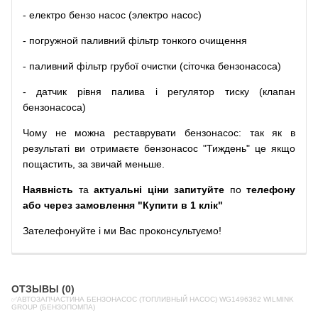
-
електро
бензо
насос (электро насос)
-
погружной
паливний
фільтр
тонкого очищення
-
паливний
фільтр
грубої
очистки
(
сіточка
бензонасоса
)
-
датчик
рівня
палива
і
регулятор
тиску
(
клапан
бензонасоса
)
Чому
не можна
реставрувати
бензонасос
:
так
як
в
результаті
ви
отримаєте
бензонасос
"
Тиждень" це якщо
пощастить, за звичай меньше.
Наявність
та
актуальні ціни запитуйте
по
телефону
або через замовлення "Купити в 1 клік"
Зателефонуйте
і
ми
Вас
проконсультуємо
!
ОТЗЫВЫ (0)
✅АВТОЗАПЧАСТИНА БЕНЗОНАСОС (ТОПЛИВНЫЙ НАСОС) WG1496362 WILMINK
GROUP (БЕНЗОПОМПА)