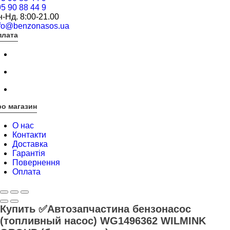
5 90 88 44 9
-Нд. 8:00-21.00
nfo@benzonasos.ua
плата
о магазин
О нас
Контакти
Доставка
Гарантія
Повернення
Оплата
Купить ✅Автозапчастина бензонасос
(топливный насос) WG1496362 WILMINK