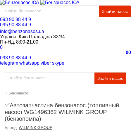
Знайти насос
093 90 88 44 9
095 90 88 44 9
info@benzonasos.ua
Україна, Київ Палладіна 32/34
Пн-Нд. 8:00-21.00
0
0
0
093 90 88 44 9
telegram
whatsapp
viber
skype
Знайти насос
Бензонасос
✅Автозапчастина бензонасос (топливный
насос) WG1496362 WILMINK GROUP
(бензопомпа)
Бренд
WILMINK GROUP