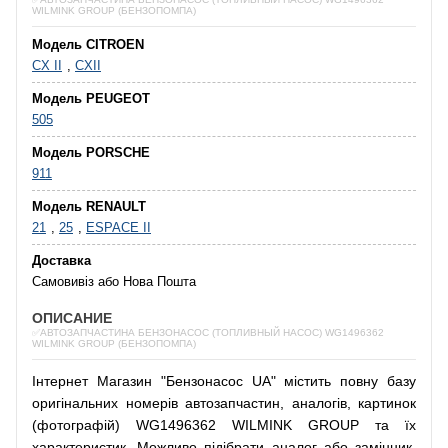
WILMINK GROUP (БЕНЗОПОМПА)
Модель CITROEN
CX II
,
CXII
Модель PEUGEOT
505
Модель PORSCHE
911
Модель RENAULT
21
,
25
,
ESPACE II
Доставка
Самовивіз або Нова Пошта
ОПИСАНИЕ
✅АВТОЗАПЧАСТИНА БЕНЗОНАСОС (ТОПЛИВНЫЙ НАСОС) WG1496362
WILMINK GROUP (БЕНЗОПОМПА)
Інтернет
Магазин
"
Бензонасос
UA
"
містить
повну
базу
оригінальних
номерів автозапчастин
,
аналогів
,
картинок
(
фотографій
)
WG1496362 WILMINK GROUP та їх
характеристик.
Можливо
підібрати
аналог
або
замінник