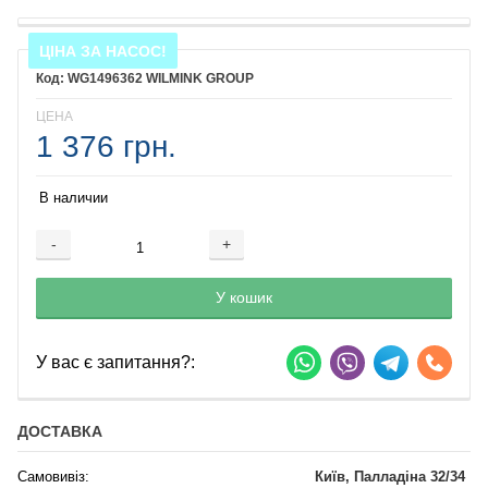
ЦІНА ЗА НАСОС!
WG1496362 WILMINK GROUP
ЦЕНА
1 376 грн.
В наличии
-
+
Добавляется...
Добавлен
У кошик
У вас є запитання?:
ДОСТАВКА
Самовивіз:
Київ, Палладіна 32/34