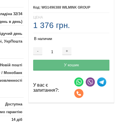
WG1496388 WILMINK GROUP
ладіна 32/34
ЦЕНА
день в день)
1 376 грн.
лідучий день
В наличии
рі, УкрПошта
-
+
Добавляется...
Добавлен
У кошик
 Новій пошті
 / Монобанк
мовленності
У вас є
запитання?:
Доступна
мо гарантію
14 діб