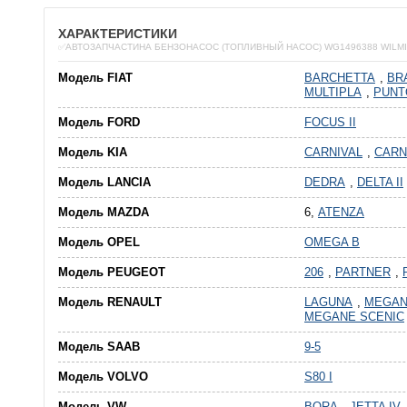
ХАРАКТЕРИСТИКИ
✅АВТОЗАПЧАСТИНА БЕНЗОНАСОС (ТОПЛИВНЫЙ НАСОС) WG1496388 WILM
Модель FIAT
BARCHETTA
,
BR
MULTIPLA
,
PUNT
Модель FORD
FOCUS II
Модель KIA
CARNIVAL
,
CARNI
Модель LANCIA
DEDRA
,
DELTA II
Модель MAZDA
6,
ATENZA
Модель OPEL
OMEGA B
Модель PEUGEOT
206
,
PARTNER
,
Модель RENAULT
LAGUNA
,
MEGA
MEGANE SCENIC
Модель SAAB
9-5
Модель VOLVO
S80 I
Модель VW
BORA
,
JETTA IV