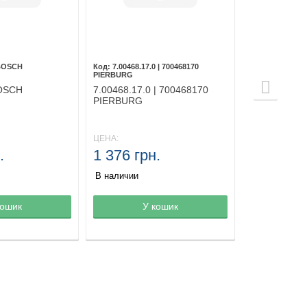
 BOSCH
7.00468.17.0 | 700468170
PIERBURG
OSCH
7.00468.17.0 | 700468170
PIERBURG
ЦЕНА:
.
1 376 грн.
В наличии
зине
кошик
Товар в корзине
У кошик
Товар в ко