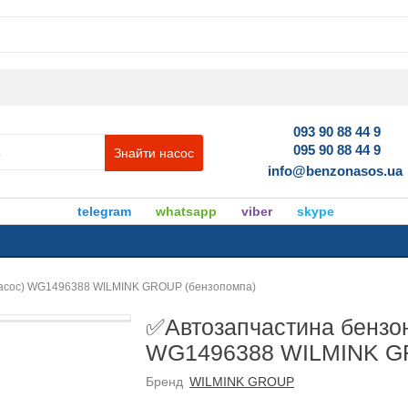
093 90 88 44 9
095 90 88 44 9
Знайти насос
info@benzonasos.ua
telegram
whatsapp
viber
skype
насос) WG1496388 WILMINK GROUP (бензопомпа)
✅Автозапчастина бензон
WG1496388 WILMINK GR
Бренд
WILMINK GROUP