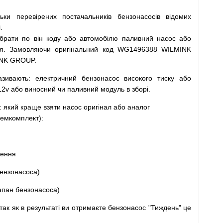
льки
перевірених
постачальників
бензонасосів відомих
.
ібрати
по
він коду
або
автомобілю
паливний
насос
або
я
.
Замовляючи
оригінальний
код
WG1496388 WILMINK
INK GROUP.
азивають
:
електричний
бензонасос
високого
тиску
або
12v
або
виносний
чи
паливний
модуль
в
зборі
.
: який
краще
взяти
насос
оригінал
або
аналог
емкомплект
)
:
щення
ензонасоса
)
апан
бензонасоса
)
так
як
в
результаті
ви
отримаєте
бензонасос
"
Тиждень" це