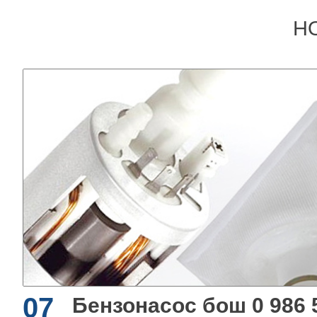
Н
07
Бензонасос бош 0 986 5