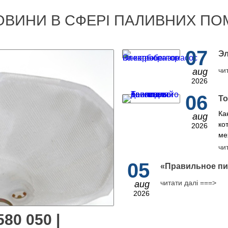
ОВИНИ В СФЕРІ ПАЛИВНИХ ПО
07
Эл
чи
aug
2026
06
То
Ка
aug
ко
2026
ме
чи
05
​«Правильное пи
читати далі ===>
aug
2026
80 050 |