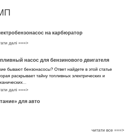
МП
ектробензонасос на карбюратор
тати далі ===>
пливный насос для бензинового двигателя
кие бывают бензонасосы? Ответ найдете в этой статье
торая раскрывает тайну топливных электрических и
ханических...
тати далі ===>
тание» для авто
читати все ===>