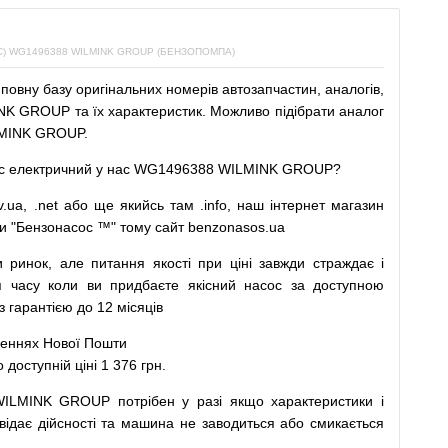
 WG1496388 WILMINK GROUP (БЕНЗОПОМПА)
повну
базу
оригінальних
номерів автозапчастин
,
аналогів
,
K GROUP та їх характеристик.
Можливо
підібрати
аналог
MINK GROUP.
с
електричний
у
нас
WG1496388 WILMINK GROUP?
v.ua
,
.net
або
ще
якийсь
там
.info
,
наш
інтернет
магазин
и
"
Бензонасос
™
"
тому
сайт
benzonasos.ua
и
ринок
,
але
питання
якості
при
ціні
завжди
страждає
і
я
часу
коли
ви
придбаєте
якісний
насос
за доступною
арантією до 12 місяців
леннях
Нової
Пошти
ступній ціні 1 376 грн.
WILMINK GROUP
потрібен
у разі
якщо
характеристики
і
відає дійсності та
машина
не заводиться
або
смикається