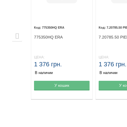
775350HQ ERA
7.20785.50 
775350HQ ERA
7.20785.50 P
ЦЕНА:
ЦЕНА:
1 376 грн.
1 376 грн.
В наличии
В наличии
не
шик
Товар в корзине
У кошик
Товар в корз
У к