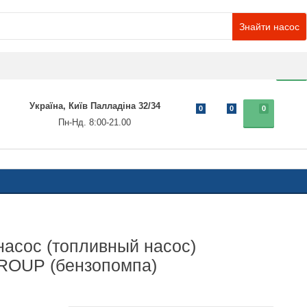
Знайти насос
0
Україна, Київ Палладіна 32/34
0
0
0
Пн-Нд. 8:00-21.00
асос (топливный насос)
OUP (бензопомпа)