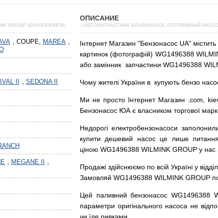
ОПИСАНИЕ
INK GROUP (БЕНЗОПОМПА)
✅АВТОЗАПЧАСТИНА БЕНЗОНАСОС (ТОПЛИВНЫЙ НАСОС)
AVA
, COUPE,
MAREA
,
Інтернет
Магазин
"
Бензонасос
UA
"
містить
O
картинок
(
фотографій
)
WG1496388 WILMIN
або
замінник
запчастини WG1496388 WIL
VAL II
,
SEDONA II
Чому
жителі
України
в
купують
бензо насо
Ми
не просто
Інтернет
Магазин
.com
,
kie
Бензонасос
ЮА
є
власником
торгової
марк
Недорогі
електробензонасоси
заполонил
купити
дешевий
насос
це
лише
питанн
RANCH
ціною
WG1496388 WILMINK GROUP у нас з г
NE
,
MEGANE II
,
Продажі
здійснюємо
по
всій
Україні
у відді
Замовляй
WG1496388 WILMINK GROUP по до
Цей
паливний
бензонасос
WG1496388 
параметри
оригінального
насоса не
відпо
чи
їде
ривками
.