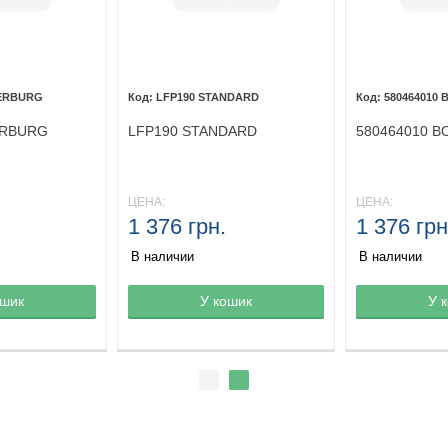
PIERBURG
LFP190 STANDARD
580464010
IERBURG
LFP190 STANDARD
580464010 B
ЦЕНА:
ЦЕНА:
1 376 грн.
1 376 грн
В наличии
В наличии
ине
ошик
Товар в корзине
У кошик
Товар в кор
У 