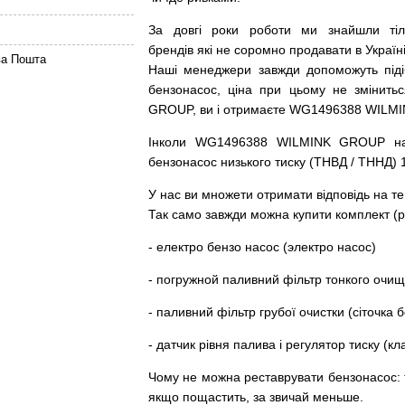
За
довгі
роки
роботи
ми
знайшли
ті
брендів
які
не соромно
продавати
в
Україні
ва Пошта
Наші
менеджери
завжди
допоможуть
під
бензонасос
,
ціна
при
цьому
не змінитьс
GROUP, ви і отримаєте WG1496388 WILM
Інколи WG1496388 WILMINK GROUP
н
бензонасос
низького
тиску
(
ТНВД
/
ТННД
)
У
нас
ви
множети
отримати
відповідь
на
те
Так
само
завжди
можна
купити
комплект
(
р
-
електро
бензо
насос (электро насос)
-
погружной
паливний
фільтр
тонкого очи
-
паливний
фільтр
грубої
очистки
(
сіточка
б
-
датчик
рівня
палива
і
регулятор
тиску
(
кл
Чому
не можна
реставрувати
бензонасос
:
якщо пощастить, за звичай меньше.