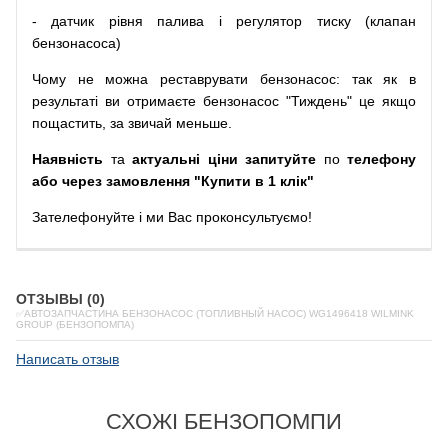
-
датчик
рівня
палива
і
регулятор
тиску
(
клапан
бензонасоса
)
Чому
не можна
реставрувати
бензонасос
:
так
як
в
результаті
ви
отримаєте
бензонасос
"
Тиждень" це якщо
пощастить, за звичай меньше.
Наявність
та
актуальні ціни запитуйте
по
телефону
або через замовлення "Купити в 1 клік"
Зателефонуйте
і
ми
Вас
проконсультуємо
!
ОТЗЫВЫ (0)
✅АВТОЗАПЧАСТИНА БЕНЗОНАСОС (ТОПЛИВНЫЙ НАСОС) WG1496418 WILMINK
GROUP (БЕНЗОПОМПА)
Написать отзыв
СХОЖІ БЕНЗОПОМПИ