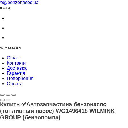
nfo@benzonasos.ua
плата
о магазин
О нас
Контакти
Доставка
Гарантія
Повернення
Оплата
Купить ✅Автозапчастина бензонасос
(топливный насос) WG1496418 WILMINK
GROUP (бензопомпа)