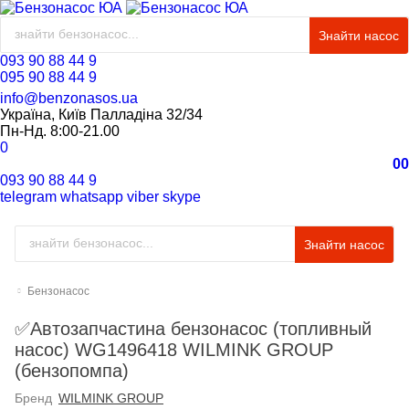
Знайти насос
093 90 88 44 9
095 90 88 44 9
info@benzonasos.ua
Україна, Київ Палладіна 32/34
Пн-Нд. 8:00-21.00
0
0
0
093 90 88 44 9
telegram
whatsapp
viber
skype
Знайти насос
Бензонасос
✅Автозапчастина бензонасос (топливный
насос) WG1496418 WILMINK GROUP
(бензопомпа)
Бренд
WILMINK GROUP