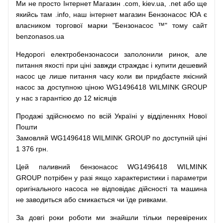
Ми
не просто
Інтернет
Магазин
.com
,
kiev.ua
,
.net
або
ще
якийсь
там
.info
,
наш
інтернет
магазин
Бензонасос
ЮА
є
власником
торгової
марки
"
Бензонасос
™
"
тому
сайт
benzonasos.ua
Недорогі
електробензонасоси
заполонили
ринок
,
але
питання
якості
при
ціні
завжди
страждає
і
купити
дешевий
насос
це
лише
питання
часу
коли
ви
придбаєте
якісний
насос
за доступною
ціною
WG1496418 WILMINK GROUP
у нас з гарантією до 12 місяців
Продажі
здійснюємо
по
всій
Україні
у відділеннях
Нової
Пошти
Замовляй
WG1496418 WILMINK GROUP по доступній ціні
1 376 грн.
Цей
паливний
бензонасос
WG1496418 WILMINK
GROUP
потрібен
у разі
якщо
характеристики
і
параметри
оригінального
насоса не
відповідає дійсності та
машина
не заводиться
або
смикається чи
їде
ривками
.
За
довгі
роки
роботи
ми
знайшли
тільки
перевірених