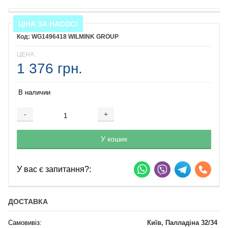
ЦІНА ЗА НАСОС!
WG1496418 WILMINK GROUP
ЦЕНА
1 376 грн.
В наличии
-
+
Добавляется...
Добавлен
У кошик
У вас є запитання?:
ДОСТАВКА
Самовивіз:
Київ, Палладіна 32/34