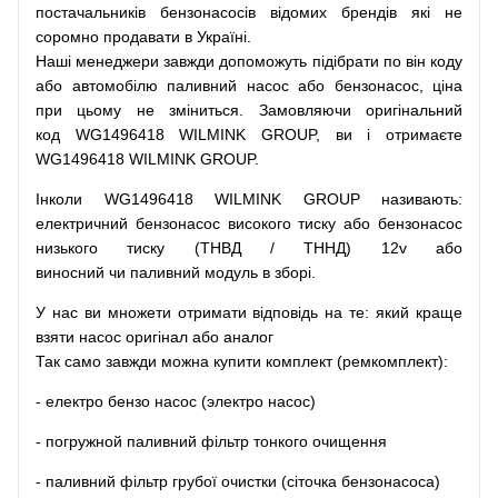
постачальників
бензонасосів відомих брендів
які
не
соромно
продавати
в
Україні.
Наші
менеджери
завжди
допоможуть
підібрати
по
він коду
або
автомобілю
паливний
насос
або
бензонасос
,
ціна
при
цьому
не зміниться
.
Замовляючи
оригінальний
код
WG1496418 WILMINK GROUP, ви і отримаєте
WG1496418 WILMINK GROUP.
Інколи WG1496418 WILMINK GROUP
називають
:
електричний
бензонасос
високого
тиску
або
бензонасос
низького
тиску
(
ТНВД
/
ТННД
)
12v
або
виносний
чи
паливний
модуль
в
зборі
.
У
нас
ви
множети
отримати
відповідь
на
те
: який
краще
взяти
насос
оригінал
або
аналог
Так
само
завжди
можна
купити
комплект
(
ремкомплект
)
:
-
електро
бензо
насос (электро насос)
-
погружной
паливний
фільтр
тонкого очищення
-
паливний
фільтр
грубої
очистки
(
сіточка
бензонасоса
)