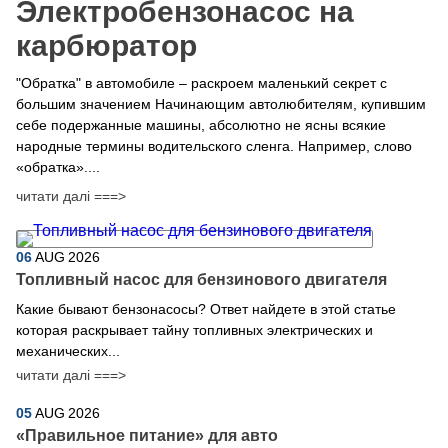
Электробензонасос на
карбюратор
"Обратка" в автомобиле – раскроем маленький секрет с
большим значением Начинающим автолюбителям, купившим
себе подержанные машины, абсолютно не ясны всякие
народные термины водительского сленга. Например, слово
«обратка»....
читати далі ===>
06
AUG
2026
Топливный насос для бензинового двигателя
Какие бывают бензонасосы? Ответ найдете в этой статье
которая раскрывает тайну топливных электрических и
механических...
читати далі ===>
05
AUG
2026
​«Правильное питание» для авто