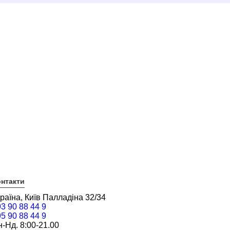
нтакти
раїна, Київ Палладіна 32/34
3 90 88 44 9
5 90 88 44 9
-Нд. 8:00-21.00