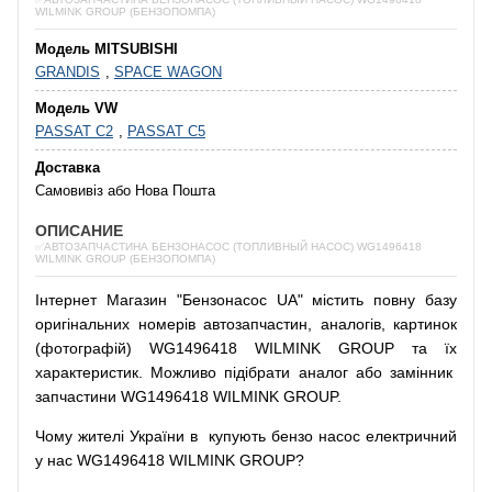
WILMINK GROUP (БЕНЗОПОМПА)
Модель MITSUBISHI
GRANDIS
,
SPACE WAGON
Модель VW
PASSAT C2
,
PASSAT C5
Доставка
Самовивіз або Нова Пошта
ОПИСАНИЕ
✅АВТОЗАПЧАСТИНА БЕНЗОНАСОС (ТОПЛИВНЫЙ НАСОС) WG1496418
WILMINK GROUP (БЕНЗОПОМПА)
Інтернет
Магазин
"
Бензонасос
UA
"
містить
повну
базу
оригінальних
номерів автозапчастин
,
аналогів
,
картинок
(
фотографій
)
WG1496418 WILMINK GROUP та їх
характеристик.
Можливо
підібрати
аналог
або
замінник
запчастини WG1496418 WILMINK GROUP.
Чому
жителі
України
в
купують
бензо насос
електричний
у
нас
WG1496418 WILMINK GROUP?