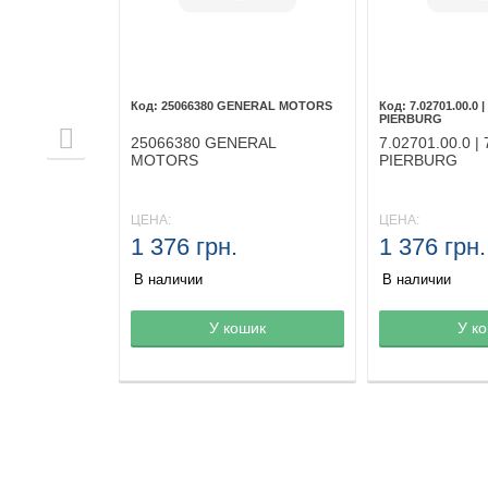
ILMINK GROUP
25066380 GENERAL MOTORS
7.02701.00.0 
PIERBURG
LMINK
25066380 GENERAL
7.02701.00.0 |
MOTORS
PIERBURG
ЦЕНА:
ЦЕНА:
1 376 грн.
1 376 грн.
В наличии
В наличии
не
шик
Товар в корзине
У кошик
Товар в корз
У к