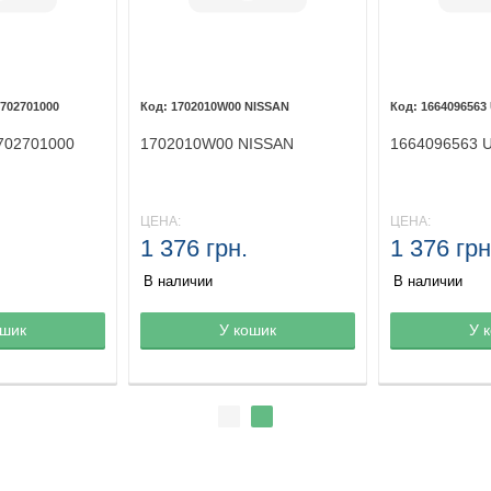
| 702701000
1702010W00 NISSAN
1664096563
 702701000
1702010W00 NISSAN
1664096563 
ЦЕНА:
ЦЕНА:
1 376 грн.
1 376 грн
В наличии
В наличии
ине
ошик
Товар в корзине
У кошик
Товар в кор
У 