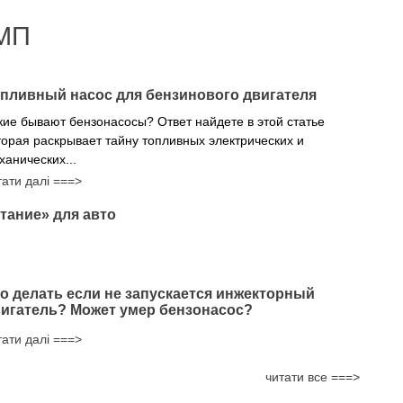
МП
пливный насос для бензинового двигателя
кие бывают бензонасосы? Ответ найдете в этой статье
торая раскрывает тайну топливных электрических и
ханических...
тати далі ===>
тание» для авто
о делать если не запускается инжекторный
игатель? Может умер бензонасос?
тати далі ===>
читати все ===>