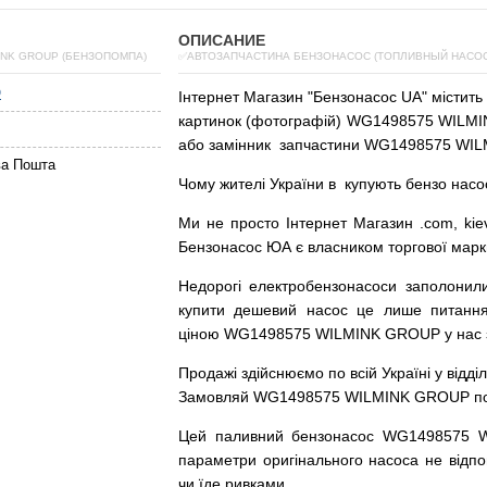
ОПИСАНИЕ
INK GROUP (БЕНЗОПОМПА)
✅АВТОЗАПЧАСТИНА БЕНЗОНАСОС (ТОПЛИВНЫЙ НАСОС)
O
Інтернет
Магазин
"
Бензонасос
UA
"
містить
картинок
(
фотографій
)
WG1498575 WILMIN
або
замінник
запчастини WG1498575 WIL
ва Пошта
Чому
жителі
України
в
купують
бензо насо
Ми
не просто
Інтернет
Магазин
.com
,
kie
Бензонасос
ЮА
є
власником
торгової
марк
Недорогі
електробензонасоси
заполонил
купити
дешевий
насос
це
лише
питанн
ціною
WG1498575 WILMINK GROUP у нас з г
Продажі
здійснюємо
по
всій
Україні
у відді
Замовляй
WG1498575 WILMINK GROUP по до
Цей
паливний
бензонасос
WG1498575 
параметри
оригінального
насоса не
відпо
чи
їде
ривками
.