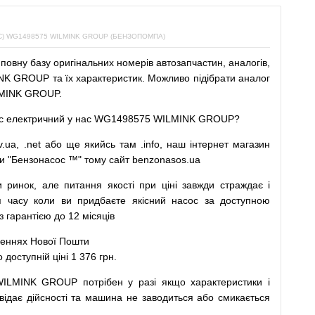
 WG1498575 WILMINK GROUP (БЕНЗОПОМПА)
повну
базу
оригінальних
номерів автозапчастин
,
аналогів
,
K GROUP та їх характеристик.
Можливо
підібрати
аналог
MINK GROUP.
с
електричний
у
нас
WG1498575 WILMINK GROUP?
v.ua
,
.net
або
ще
якийсь
там
.info
,
наш
інтернет
магазин
и
"
Бензонасос
™
"
тому
сайт
benzonasos.ua
и
ринок
,
але
питання
якості
при
ціні
завжди
страждає
і
я
часу
коли
ви
придбаєте
якісний
насос
за доступною
арантією до 12 місяців
леннях
Нової
Пошти
ступній ціні 1 376 грн.
WILMINK GROUP
потрібен
у разі
якщо
характеристики
і
відає дійсності та
машина
не заводиться
або
смикається