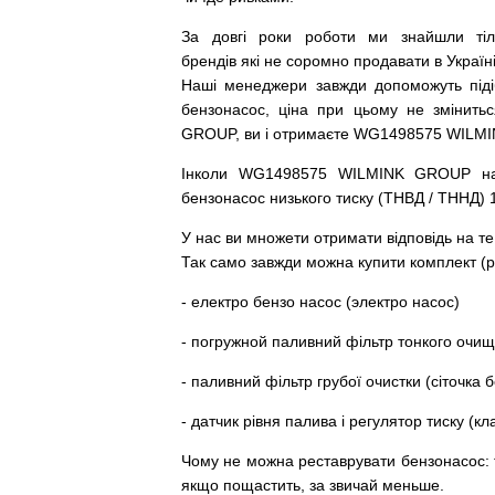
За
довгі
роки
роботи
ми
знайшли
ті
брендів
які
не соромно
продавати
в
Україні
Наші
менеджери
завжди
допоможуть
під
бензонасос
,
ціна
при
цьому
не змінитьс
GROUP, ви і отримаєте WG1498575 WILM
Інколи WG1498575 WILMINK GROUP
н
бензонасос
низького
тиску
(
ТНВД
/
ТННД
)
У
нас
ви
множети
отримати
відповідь
на
те
Так
само
завжди
можна
купити
комплект
(
р
-
електро
бензо
насос (электро насос)
-
погружной
паливний
фільтр
тонкого очи
-
паливний
фільтр
грубої
очистки
(
сіточка
б
-
датчик
рівня
палива
і
регулятор
тиску
(
кл
Чому
не можна
реставрувати
бензонасос
:
якщо пощастить, за звичай меньше.