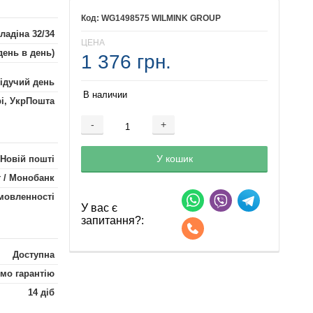
WG1498575 WILMINK GROUP
ладіна 32/34
ЦЕНА
день в день)
1 376 грн.
лідучий день
В наличии
рі, УкрПошта
-
+
Добавляется...
Добавлен
У кошик
 Новій пошті
 / Монобанк
мовленності
У вас є
запитання?:
Доступна
мо гарантію
14 діб