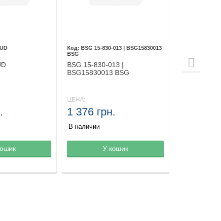
 UD
BSG 15-830-013 | BSG15830013
BSG
UD
BSG 15-830-013 |
BSG15830013 BSG
ЦЕНА:
.
1 376 грн.
В наличии
зине
кошик
Товар в корзине
У кошик
Товар в ко