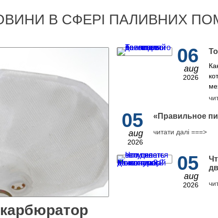
ОВИНИ В СФЕРІ ПАЛИВНИХ ПО
06
То
Ка
aug
ко
2026
ме
чи
05
​«Правильное пи
читати далі ===>
aug
2026
05
Чт
дв
aug
чи
2026
 карбюратор