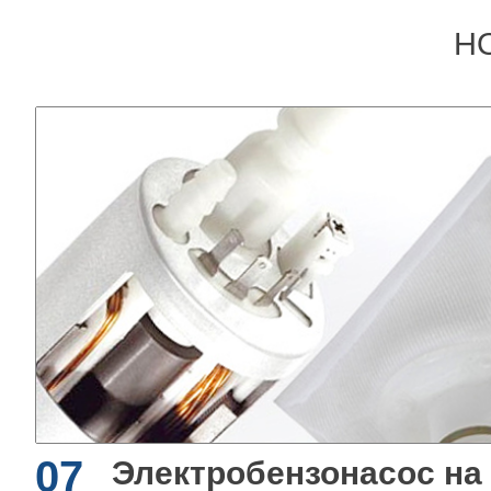
Н
07
Электробензонасос на