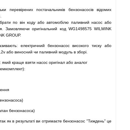
льки
перевірених
постачальників
бензонасосів відомих
.
ібрати
по
він коду
або
автомобілю
паливний
насос
або
я
.
Замовляючи
оригінальний
код
WG1498575 WILMINK
INK GROUP.
азивають
:
електричний
бензонасос
високого
тиску
або
12v
або
виносний
чи
паливний
модуль
в
зборі
.
: який
краще
взяти
насос
оригінал
або
аналог
емкомплект
)
:
щення
ензонасоса
)
апан
бензонасоса
)
так
як
в
результаті
ви
отримаєте
бензонасос
"
Тиждень" це