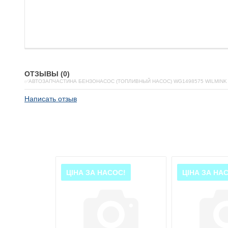
ОТЗЫВЫ (0)
✅АВТОЗАПЧАСТИНА БЕНЗОНАСОС (ТОПЛИВНЫЙ НАСОС) WG1498575 WILMINK
Написать отзыв
ОС!
ЦІНА ЗА НАСОС!
ЦІНА ЗА НА