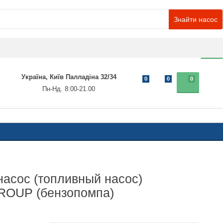
Знайти насос
0
Україна, Київ Палладіна 32/34
0
0
0
Пн-Нд. 8:00-21.00
асос (топливный насос)
OUP (бензопомпа)