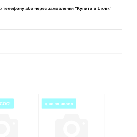
о
телефону або через замовлення "Купити в 1 клік"
АСОС!
ціна за насос