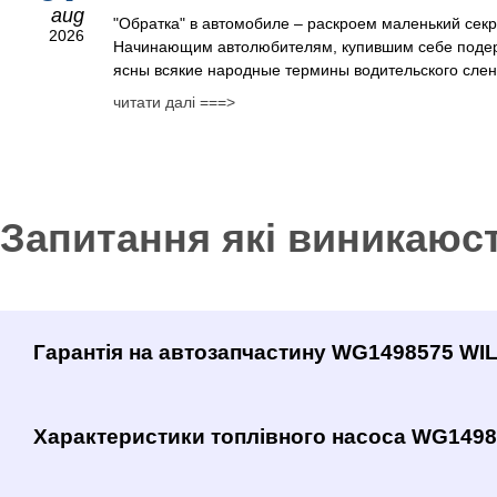
aug
"Обратка" в автомобиле – раскроем маленький сек
2026
Начинающим автолюбителям, купившим себе поде
ясны всякие народные термины водительского сленг
читати далі ===>
Запитання які виникаюс
Гарантія на автозапчастину WG1498575 W
Характеристики топлівного насоса WG149