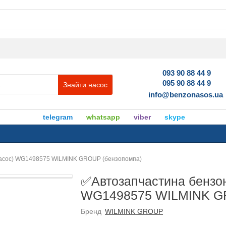
093 90 88 44 9
095 90 88 44 9
Знайти насос
info@benzonasos.ua
telegram
whatsapp
viber
skype
насос) WG1498575 WILMINK GROUP (бензопомпа)
✅Автозапчастина бензон
WG1498575 WILMINK GR
Бренд
WILMINK GROUP