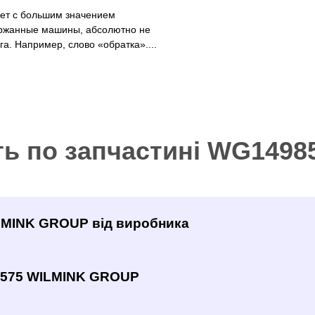
рет с большим значением
ржанные машины, абсолютно не
а. Например, слово «обратка»....
ть по запчастині WG149
ILMINK GROUP від виробника
8575 WILMINK GROUP