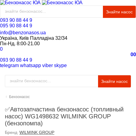
Знайти насос
093 90 88 44 9
095 90 88 44 9
info@benzonasos.ua
Україна, Київ Палладіна 32/34
Пн-Нд. 8:00-21.00
0
0
0
093 90 88 44 9
telegram
whatsapp
viber
skype
Знайти насос
Бензонасос
✅Автозапчастина бензонасос (топливный
насос) WG1498632 WILMINK GROUP
(бензопомпа)
Бренд
WILMINK GROUP