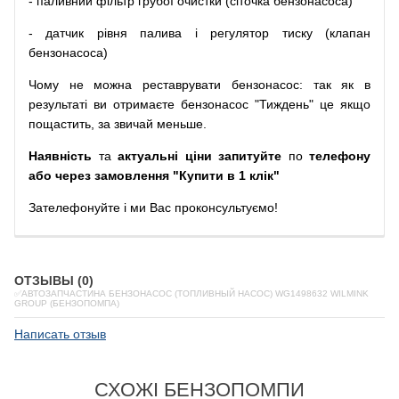
-
паливний
фільтр
грубої
очистки
(
сіточка
бензонасоса
)
-
датчик
рівня
палива
і
регулятор
тиску
(
клапан
бензонасоса
)
Чому
не можна
реставрувати
бензонасос
:
так
як
в
результаті
ви
отримаєте
бензонасос
"
Тиждень" це якщо
пощастить, за звичай меньше.
Наявність
та
актуальні ціни запитуйте
по
телефону
або через замовлення "Купити в 1 клік"
Зателефонуйте
і
ми
Вас
проконсультуємо
!
ОТЗЫВЫ (0)
✅АВТОЗАПЧАСТИНА БЕНЗОНАСОС (ТОПЛИВНЫЙ НАСОС) WG1498632 WILMINK
GROUP (БЕНЗОПОМПА)
Написать отзыв
СХОЖІ БЕНЗОПОМПИ