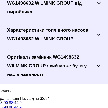
WG1498632 WILMINK GROUP від
виробника
Характеристики топлівного насоса
WG1498632 WILMINK GROUP
Оригінал / замінник WG1498632
WILMINK GROUP який може бути у
нас в наявності
нтакти
раїна, Київ Палладіна 32/34
3 90 88 44 9
5 90 88 44 9