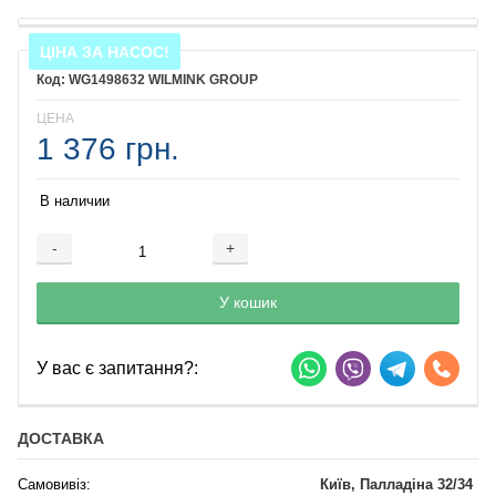
ЦІНА ЗА НАСОС!
WG1498632 WILMINK GROUP
ЦЕНА
1 376 грн.
В наличии
-
+
Добавляется...
Добавлен
У кошик
У вас є запитання?:
ДОСТАВКА
Самовивіз:
Київ, Палладіна 32/34