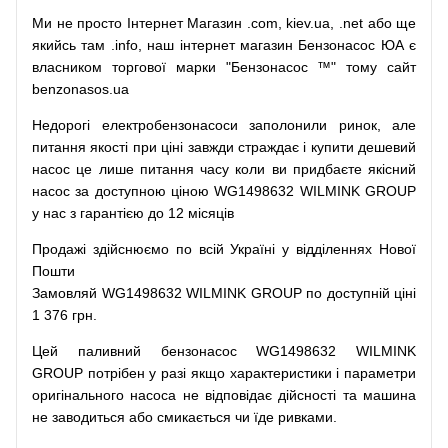
Ми
не просто
Інтернет
Магазин
.com
,
kiev.ua
,
.net
або
ще
якийсь
там
.info
,
наш
інтернет
магазин
Бензонасос
ЮА
є
власником
торгової
марки
"
Бензонасос
™
"
тому
сайт
benzonasos.ua
Недорогі
електробензонасоси
заполонили
ринок
,
але
питання
якості
при
ціні
завжди
страждає
і
купити
дешевий
насос
це
лише
питання
часу
коли
ви
придбаєте
якісний
насос
за доступною
ціною
WG1498632 WILMINK GROUP
у нас з гарантією до 12 місяців
Продажі
здійснюємо
по
всій
Україні
у відділеннях
Нової
Пошти
Замовляй
WG1498632 WILMINK GROUP по доступній ціні
1 376 грн.
Цей
паливний
бензонасос
WG1498632 WILMINK
GROUP
потрібен
у разі
якщо
характеристики
і
параметри
оригінального
насоса не
відповідає дійсності та
машина
не заводиться
або
смикається чи
їде
ривками
.