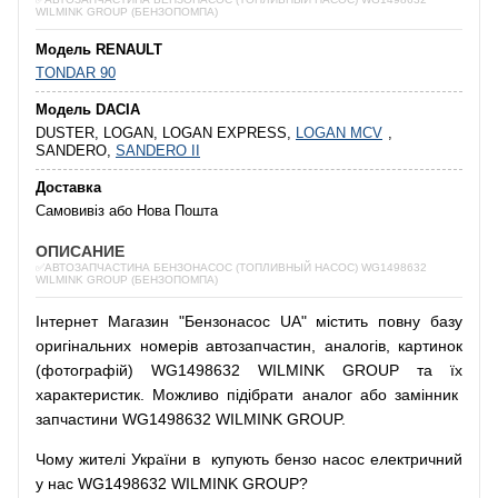
WILMINK GROUP (БЕНЗОПОМПА)
Модель RENAULT
TONDAR 90
Модель DACIA
DUSTER, LOGAN, LOGAN EXPRESS,
LOGAN MCV
,
SANDERO,
SANDERO II
Доставка
Самовивіз або Нова Пошта
ОПИСАНИЕ
✅АВТОЗАПЧАСТИНА БЕНЗОНАСОС (ТОПЛИВНЫЙ НАСОС) WG1498632
WILMINK GROUP (БЕНЗОПОМПА)
Інтернет
Магазин
"
Бензонасос
UA
"
містить
повну
базу
оригінальних
номерів автозапчастин
,
аналогів
,
картинок
(
фотографій
)
WG1498632 WILMINK GROUP та їх
характеристик.
Можливо
підібрати
аналог
або
замінник
запчастини WG1498632 WILMINK GROUP.
Чому
жителі
України
в
купують
бензо насос
електричний
у
нас
WG1498632 WILMINK GROUP?