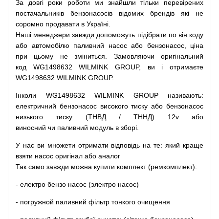
За
довгі
роки
роботи
ми
знайшли
тільки
перевірених
постачальників
бензонасосів відомих брендів
які
не
соромно
продавати
в
Україні.
Наші
менеджери
завжди
допоможуть
підібрати
по
він коду
або
автомобілю
паливний
насос
або
бензонасос
,
ціна
при
цьому
не зміниться
.
Замовляючи
оригінальний
код
WG1498632 WILMINK GROUP, ви і отримаєте
WG1498632 WILMINK GROUP.
Інколи WG1498632 WILMINK GROUP
називають
:
електричний
бензонасос
високого
тиску
або
бензонасос
низького
тиску
(
ТНВД
/
ТННД
)
12v
або
виносний
чи
паливний
модуль
в
зборі
.
У
нас
ви
множети
отримати
відповідь
на
те
: який
краще
взяти
насос
оригінал
або
аналог
Так
само
завжди
можна
купити
комплект
(
ремкомплект
)
:
-
електро
бензо
насос (электро насос)
-
погружной
паливний
фільтр
тонкого очищення