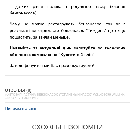
-
датчик
рівня
палива
і
регулятор
тиску
(
клапан
бензонасоса
)
Чому
не можна
реставрувати
бензонасос
:
так
як
в
результаті
ви
отримаєте
бензонасос
"
Тиждень" це якщо
пощастить, за звичай меньше.
Наявність
та
актуальні ціни запитуйте
по
телефону
або через замовлення "Купити в 1 клік"
Зателефонуйте
і
ми
Вас
проконсультуємо
!
ОТЗЫВЫ (0)
✅АВТОЗАПЧАСТИНА БЕНЗОНАСОС (ТОПЛИВНЫЙ НАСОС) WG1498656 WILMINK
GROUP (БЕНЗОПОМПА)
Написать отзыв
СХОЖІ БЕНЗОПОМПИ