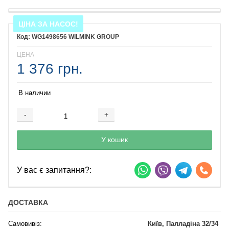
ЦІНА ЗА НАСОС!
WG1498656 WILMINK GROUP
ЦЕНА
1 376 грн.
В наличии
-
+
Добавляется...
Добавлен
У кошик
У вас є запитання?:
ДОСТАВКА
Самовивіз:
Київ, Палладіна 32/34