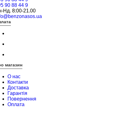
5 90 88 44 9
-Нд. 8:00-21.00
nfo@benzonasos.ua
плата
о магазин
О нас
Контакти
Доставка
Гарантія
Повернення
Оплата