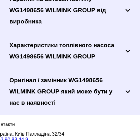
WG1498656 WILMINK GROUP від
виробника
Характеристики топлівного насоса
WG1498656 WILMINK GROUP
Оригінал / замінник WG1498656
WILMINK GROUP який може бути у
нас в наявності
нтакти
раїна, Київ Палладіна 32/34
3 90 88 44 9