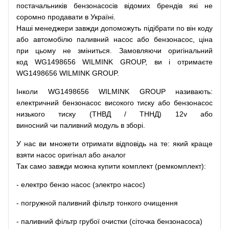
постачальників
бензонасосів відомих брендів
які
не
соромно
продавати
в
Україні.
Наші
менеджери
завжди
допоможуть
підібрати
по
він коду
або
автомобілю
паливний
насос
або
бензонасос
,
ціна
при
цьому
не зміниться
.
Замовляючи
оригінальний
код
WG1498656 WILMINK GROUP, ви і отримаєте
WG1498656 WILMINK GROUP.
Інколи WG1498656 WILMINK GROUP
називають
:
електричний
бензонасос
високого
тиску
або
бензонасос
низького
тиску
(
ТНВД
/
ТННД
)
12v
або
виносний
чи
паливний
модуль
в
зборі
.
У
нас
ви
множети
отримати
відповідь
на
те
: який
краще
взяти
насос
оригінал
або
аналог
Так
само
завжди
можна
купити
комплект
(
ремкомплект
)
:
-
електро
бензо
насос (электро насос)
-
погружной
паливний
фільтр
тонкого очищення
-
паливний
фільтр
грубої
очистки
(
сіточка
бензонасоса
)