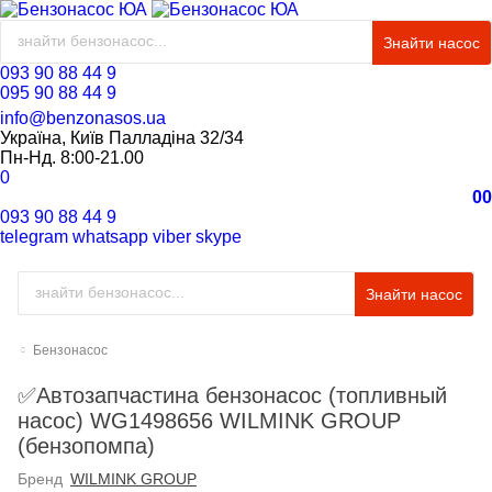
Знайти насос
093 90 88 44 9
095 90 88 44 9
info@benzonasos.ua
Україна, Київ Палладіна 32/34
Пн-Нд. 8:00-21.00
0
0
0
093 90 88 44 9
telegram
whatsapp
viber
skype
Знайти насос
Бензонасос
✅Автозапчастина бензонасос (топливный
насос) WG1498656 WILMINK GROUP
(бензопомпа)
Бренд
WILMINK GROUP