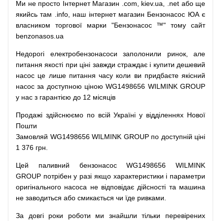
Ми
не просто
Інтернет
Магазин
.com
,
kiev.ua
,
.net
або
ще
якийсь
там
.info
,
наш
інтернет
магазин
Бензонасос
ЮА
є
власником
торгової
марки
"
Бензонасос
™
"
тому
сайт
benzonasos.ua
Недорогі
електробензонасоси
заполонили
ринок
,
але
питання
якості
при
ціні
завжди
страждає
і
купити
дешевий
насос
це
лише
питання
часу
коли
ви
придбаєте
якісний
насос
за доступною
ціною
WG1498656 WILMINK GROUP
у нас з гарантією до 12 місяців
Продажі
здійснюємо
по
всій
Україні
у відділеннях
Нової
Пошти
Замовляй
WG1498656 WILMINK GROUP по доступній ціні
1 376 грн.
Цей
паливний
бензонасос
WG1498656 WILMINK
GROUP
потрібен
у разі
якщо
характеристики
і
параметри
оригінального
насоса не
відповідає дійсності та
машина
не заводиться
або
смикається чи
їде
ривками
.
За
довгі
роки
роботи
ми
знайшли
тільки
перевірених