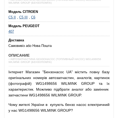
WILMINK GROUP (БЕНЗОПОМПА)
Модель CITROEN
C5 II
,
C5 III
,
C6
Модель PEUGEOT
407
Доставка
Самовивіз або Нова Пошта
ОПИСАНИЕ
✅АВТОЗАПЧАСТИНА БЕНЗОНАСОС (ТОПЛИВНЫЙ НАСОС) WG1498656
WILMINK GROUP (БЕНЗОПОМПА)
Інтернет
Магазин
"
Бензонасос
UA
"
містить
повну
базу
оригінальних
номерів автозапчастин
,
аналогів
,
картинок
(
фотографій
)
WG1498656 WILMINK GROUP та їх
характеристик.
Можливо
підібрати
аналог
або
замінник
запчастини WG1498656 WILMINK GROUP.
Чому
жителі
України
в
купують
бензо насос
електричний
у
нас
WG1498656 WILMINK GROUP?