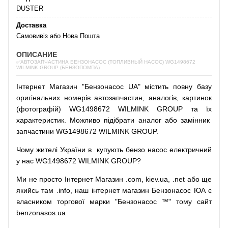
DUSTER
Доставка
Самовивіз або Нова Пошта
ОПИСАНИЕ
✅АВТОЗАПЧАСТИНА БЕНЗОНАСОС (ТОПЛИВНЫЙ НАСОС) WG1498672
WILMINK GROUP (БЕНЗОПОМПА)
Інтернет
Магазин
"
Бензонасос
UA
"
містить
повну
базу
оригінальних
номерів автозапчастин
,
аналогів
,
картинок
(
фотографій
)
WG1498672 WILMINK GROUP та їх
характеристик.
Можливо
підібрати
аналог
або
замінник
запчастини WG1498672 WILMINK GROUP.
Чому
жителі
України
в
купують
бензо насос
електричний
у
нас
WG1498672 WILMINK GROUP?
Ми
не просто
Інтернет
Магазин
.com
,
kiev.ua
,
.net
або
ще
якийсь
там
.info
,
наш
інтернет
магазин
Бензонасос
ЮА
є
власником
торгової
марки
"
Бензонасос
™
"
тому
сайт
benzonasos.ua