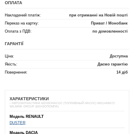
ОПЛАТА
Накладений платіж:
при отриманні на Новій пошті
Переказ на картку:
Приват / Монобанк
Оплата з ПДВ:
по домовленності
ГАРАНТІЇ
Ціна:
Доступна
Якість:
Даємо гарантію
Повернення:
14 діб
ХАРАКТЕРИСТИКИ
✅АВТОЗАПЧАСТИНА БЕНЗОНАСОС (ТОПЛИВНЫЙ НАСОС) WG1498672
WILMINK GROUP (БЕНЗОПОМПА)
Модель RENAULT
DUSTER
Модель DACIA