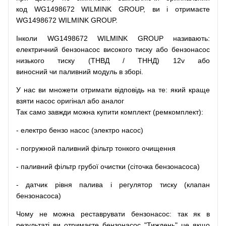
код
WG1498672 WILMINK GROUP, ви і отримаєте
WG1498672 WILMINK GROUP.
Інколи WG1498672 WILMINK GROUP
називають
:
електричний
бензонасос
високого
тиску
або
бензонасос
низького
тиску
(
ТНВД
/
ТННД
)
12v
або
виносний
чи
паливний
модуль
в
зборі
.
У
нас
ви
множети
отримати
відповідь
на
те
: який
краще
взяти
насос
оригінал
або
аналог
Так
само
завжди
можна
купити
комплект
(
ремкомплект
)
:
-
електро
бензо
насос (электро насос)
-
погружной
паливний
фільтр
тонкого очищення
-
паливний
фільтр
грубої
очистки
(
сіточка
бензонасоса
)
-
датчик
рівня
палива
і
регулятор
тиску
(
клапан
бензонасоса
)
Чому
не можна
реставрувати
бензонасос
:
так
як
в
результаті
ви
отримаєте
бензонасос
"
Тиждень" це якщо