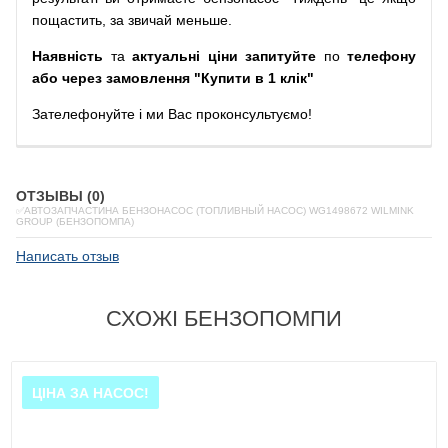
пощастить, за звичай меньше.
Наявність
та
актуальні ціни запитуйте
по
телефону
або через замовлення "Купити в 1 клік"
Зателефонуйте
і
ми
Вас
проконсультуємо
!
ОТЗЫВЫ (0)
✅АВТОЗАПЧАСТИНА БЕНЗОНАСОС (ТОПЛИВНЫЙ НАСОС) WG1498672 WILMINK
GROUP (БЕНЗОПОМПА)
Написать отзыв
СХОЖІ БЕНЗОПОМПИ
ЦІНА ЗА НАСОС!