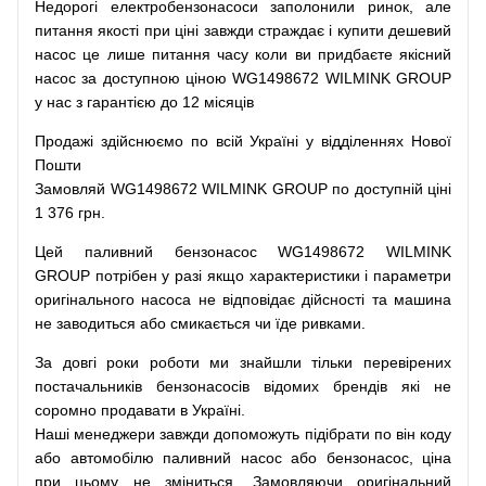
Недорогі
електробензонасоси
заполонили
ринок
,
але
питання
якості
при
ціні
завжди
страждає
і
купити
дешевий
насос
це
лише
питання
часу
коли
ви
придбаєте
якісний
насос
за доступною
ціною
WG1498672 WILMINK GROUP
у нас з гарантією до 12 місяців
Продажі
здійснюємо
по
всій
Україні
у відділеннях
Нової
Пошти
Замовляй
WG1498672 WILMINK GROUP по доступній ціні
1 376 грн.
Цей
паливний
бензонасос
WG1498672 WILMINK
GROUP
потрібен
у разі
якщо
характеристики
і
параметри
оригінального
насоса не
відповідає дійсності та
машина
не заводиться
або
смикається чи
їде
ривками
.
За
довгі
роки
роботи
ми
знайшли
тільки
перевірених
постачальників
бензонасосів відомих брендів
які
не
соромно
продавати
в
Україні.
Наші
менеджери
завжди
допоможуть
підібрати
по
він коду
або
автомобілю
паливний
насос
або
бензонасос
,
ціна
при
цьому
не зміниться
.
Замовляючи
оригінальний