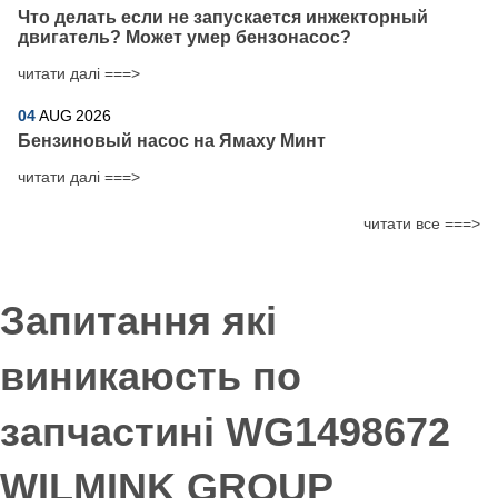
Что делать если не запускается инжекторный
двигатель? Может умер бензонасос?
читати далі ===>
04
AUG
2026
Бензиновый насос на Ямаху Минт
читати далі ===>
читати все ===>
Запитання які
виникаюсть по
запчастині WG1498672
WILMINK GROUP