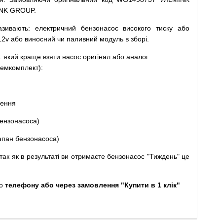
INK GROUP.
азивають
:
електричний
бензонасос
високого
тиску
або
12v
або
виносний
чи
паливний
модуль
в
зборі
.
: який
краще
взяти
насос
оригінал
або
аналог
емкомплект
)
:
щення
ензонасоса
)
апан
бензонасоса
)
так
як
в
результаті
ви
отримаєте
бензонасос
"
Тиждень" це
о
телефону або через замовлення "Купити в 1 клік"