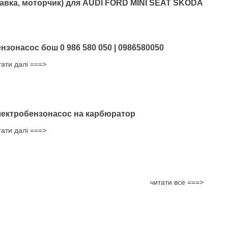
авка, моторчик) для AUDI FORD MINI SEAT SKODA
нзонасос бош 0 986 580 050 | 0986580050
тати далі ===>
ектробензонасос на карбюратор
тати далі ===>
читати все ===>