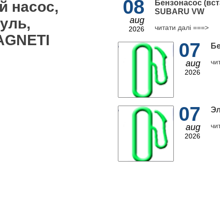
08
й насос,
Бензонасос (вст
SUBARU VW
уль,
aug
читати далі ===>
2026
AGNETI
07
Бе
чи
aug
2026
07
Эл
чи
aug
2026