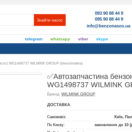
093 90 88 44 9
095 90 88 44 9
Знайти насос
info@benzonasos.ua
telegram
whatsapp
viber
skype
насос) WG1498737 WILMINK GROUP (бензопомпа)
✅Автозапчастина бензон
WG1498737 WILMINK GR
Бренд
WILMINK GROUP
ДОСТАВКА
Самовивіз:
Київ, Пал
По Києву:
замовлення до 10 (