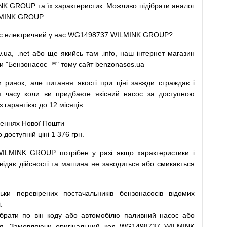
K GROUP та їх характеристик.
Можливо
підібрати
аналог
MINK GROUP.
с
електричний
у
нас
WG1498737 WILMINK GROUP?
v.ua
,
.net
або
ще
якийсь
там
.info
,
наш
інтернет
магазин
и
"
Бензонасос
™
"
тому
сайт
benzonasos.ua
и
ринок
,
але
питання
якості
при
ціні
завжди
страждає
і
я
часу
коли
ви
придбаєте
якісний
насос
за доступною
арантією до 12 місяців
леннях
Нової
Пошти
ступній ціні 1 376 грн.
WILMINK GROUP
потрібен
у разі
якщо
характеристики
і
відає дійсності та
машина
не заводиться
або
смикається
льки
перевірених
постачальників
бензонасосів відомих
.
ібрати
по
він коду
або
автомобілю
паливний
насос
або
я
.
Замовляючи
оригінальний
код
WG1498737 WILMINK