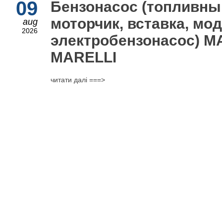
09
Бензонасос (топливны
моторчик, вставка, мод
aug
2026
электробензонасос) M
MARELLI
читати далі ===>