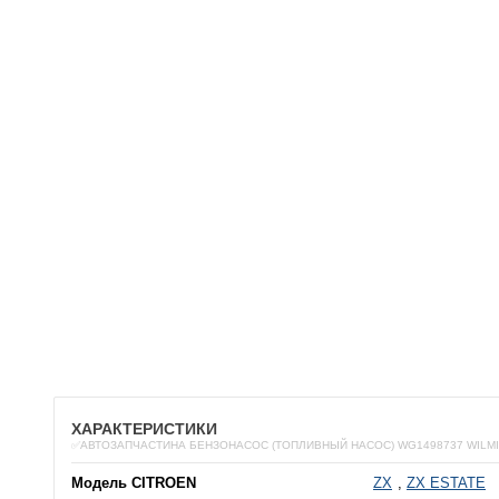
ХАРАКТЕРИСТИКИ
✅АВТОЗАПЧАСТИНА БЕНЗОНАСОС (ТОПЛИВНЫЙ НАСОС) WG1498737 WILM
Модель CITROEN
ZX
,
ZX ESTATE