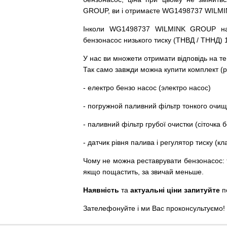
GROUP, ви і отримаєте WG1498737 WILM
Інколи WG1498737 WILMINK GROUP
н
бензонасос
низького
тиску
(
ТНВД
/
ТННД
)
У
нас
ви
множети
отримати
відповідь
на
те
Так
само
завжди
можна
купити
комплект
(
р
-
електро
бензо
насос (электро насос)
-
погружной
паливний
фільтр
тонкого очи
-
паливний
фільтр
грубої
очистки
(
сіточка
б
-
датчик
рівня
палива
і
регулятор
тиску
(
кл
Чому
не можна
реставрувати
бензонасос
:
якщо пощастить, за звичай меньше.
Наявність
та
актуальні ціни запитуйте
п
Зателефонуйте
і
ми
Вас
проконсультуємо
!