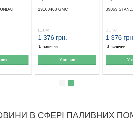
YUNDAI
19168408 GMC
39059 STAN
ЦЕНА:
ЦЕНА:
1 376 грн.
1 376 грн
В наличии
В наличии
ине
ошик
Товар в корзине
У кошик
Товар в кор
У 
ОВИНИ В СФЕРІ ПАЛИВНИХ ПО