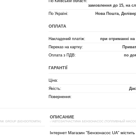
По Київській області:
замовлення до 15, на с
По Україні:
Нова Пошта, Деліве
ОПЛАТА
Накладений платіж:
при отриманні на
Переказ на картку:
Приват
Оплата з ПДВ:
по до
ГАРАНТІЇ
Ціна:
Якість:
Дає
Повернення:
ОПИСАНИЕ
INK GROUP (БЕНЗОПОМПА)
✅АВТОЗАПЧАСТИНА БЕНЗОНАСОС (ТОПЛИВНЫЙ НАСОС)
Інтернет
Магазин
"
Бензонасос
UA
"
містить