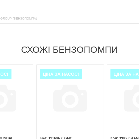
 GROUP (БЕНЗОПОМПА)
СХОЖІ БЕНЗОПОМПИ
СОС!
ЦІНА ЗА НАСОС!
ЦІНА ЗА Н
HYUNDAI
19168408 GMC
39059 STA