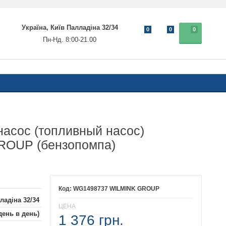
Україна, Київ Палладіна 32/34
0
0
0
Пн-Нд. 8:00-21.00
асос (топливный насос)
OUP (бензопомпа)
WG1498737 WILMINK GROUP
ладіна 32/34
ЦЕНА
день в день)
1 376 грн.