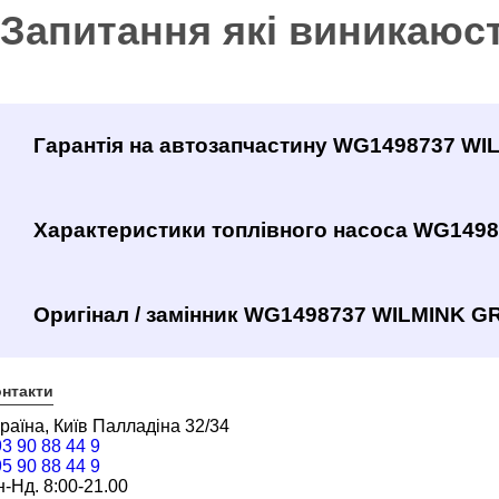
Запитання які виникаюс
Гарантія на автозапчастину WG1498737 W
Характеристики топлівного насоса WG149
Оригінал / замінник WG1498737 WILMINK GR
нтакти
раїна, Київ Палладіна 32/34
3 90 88 44 9
5 90 88 44 9
-Нд. 8:00-21.00