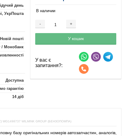
лідучий день
В наличии
рі, УкрПошта
-
+
Добавляется...
Добавлен
У кошик
 Новій пошті
 / Монобанк
мовленності
У вас є
запитання?:
Доступна
мо гарантію
14 діб
 WG1498737 WILMINK GROUP (БЕНЗОПОМПА)
повну
базу
оригінальних
номерів автозапчастин
,
аналогів
,