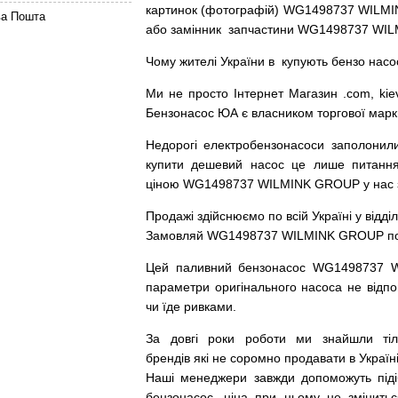
картинок
(
фотографій
)
WG1498737 WILMIN
ва Пошта
або
замінник
запчастини WG1498737 WIL
Чому
жителі
України
в
купують
бензо насо
Ми
не просто
Інтернет
Магазин
.com
,
kie
Бензонасос
ЮА
є
власником
торгової
марк
Недорогі
електробензонасоси
заполонил
купити
дешевий
насос
це
лише
питанн
ціною
WG1498737 WILMINK GROUP у нас з г
Продажі
здійснюємо
по
всій
Україні
у відді
Замовляй
WG1498737 WILMINK GROUP по до
Цей
паливний
бензонасос
WG1498737 
параметри
оригінального
насоса не
відпо
чи
їде
ривками
.
За
довгі
роки
роботи
ми
знайшли
ті
брендів
які
не соромно
продавати
в
Україні
Наші
менеджери
завжди
допоможуть
під
бензонасос
,
ціна
при
цьому
не змінитьс