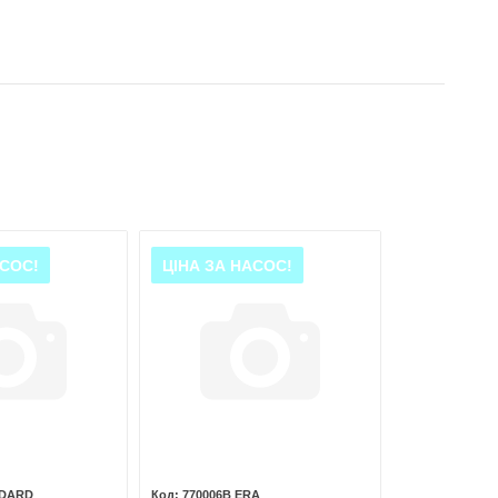
АСОС!
ЦІНА ЗА НАСОС!
NDARD
770006B ERA