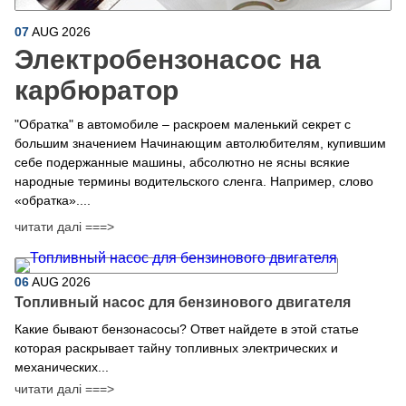
07
AUG
2026
Электробензонасос на
карбюратор
"Обратка" в автомобиле – раскроем маленький секрет с
большим значением Начинающим автолюбителям, купившим
себе подержанные машины, абсолютно не ясны всякие
народные термины водительского сленга. Например, слово
«обратка»....
читати далі ===>
06
AUG
2026
Топливный насос для бензинового двигателя
Какие бывают бензонасосы? Ответ найдете в этой статье
которая раскрывает тайну топливных электрических и
механических...
читати далі ===>