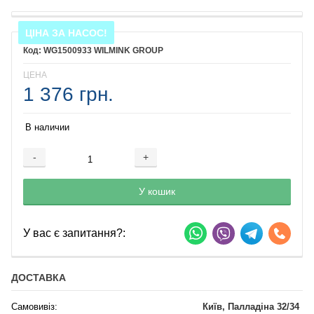
ЦІНА ЗА НАСОС!
WG1500933 WILMINK GROUP
ЦЕНА
1 376 грн.
В наличии
-
+
Добавляется...
Добавлен
У кошик
У вас є запитання?:
ДОСТАВКА
Самовивіз:
Київ, Палладіна 32/34