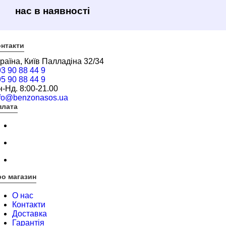
нас в наявності
нтакти
раїна, Київ Палладіна 32/34
3 90 88 44 9
5 90 88 44 9
-Нд. 8:00-21.00
nfo@benzonasos.ua
плата
о магазин
О нас
Контакти
Доставка
Гарантія