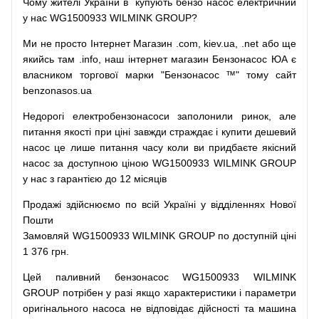
Чому
жителі
України
в
купують
бензо насос
електричний
у
нас
WG1500933 WILMINK GROUP?
Ми
не просто
Інтернет
Магазин
.com
,
kiev.ua
,
.net
або
ще
якийсь
там
.info
,
наш
інтернет
магазин
Бензонасос
ЮА
є
власником
торгової
марки
"
Бензонасос
™
"
тому
сайт
benzonasos.ua
Недорогі
електробензонасоси
заполонили
ринок
,
але
питання
якості
при
ціні
завжди
страждає
і
купити
дешевий
насос
це
лише
питання
часу
коли
ви
придбаєте
якісний
насос
за доступною
ціною
WG1500933 WILMINK GROUP
у нас з гарантією до 12 місяців
Продажі
здійснюємо
по
всій
Україні
у відділеннях
Нової
Пошти
Замовляй
WG1500933 WILMINK GROUP по доступній ціні
1 376 грн.
Цей
паливний
бензонасос
WG1500933 WILMINK
GROUP
потрібен
у разі
якщо
характеристики
і
параметри
оригінального
насоса не
відповідає дійсності та
машина