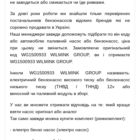
не заводиться
або
смикається чи
їде
ривками
.
За
довгі
роки
роботи
ми
знайшли
тільки
перевірених
постачальників
бензонасосів відомих брендів
які
не
соромно
продавати
в
Україні.
Наші
менеджери
завжди
допоможуть
підібрати
по
він коду
або
автомобілю
паливний
насос
або
бензонасос
,
ціна
при
цьому
не зміниться
.
Замовляючи
оригінальний
код
WG1500933 WILMINK GROUP, ви і отримаєте
WG1500933 WILMINK GROUP.
Інколи WG1500933 WILMINK GROUP
називають
:
електричний
бензонасос
високого
тиску
або
бензонасос
низького
тиску
(
ТНВД
/
ТННД
)
12v
або
виносний
чи
паливний
модуль
в
зборі
.
У
нас
ви
множети
отримати
відповідь
на
те
: який
краще
взяти
насос
оригінал
або
аналог
Так
само
завжди
можна
купити
комплект
(
ремкомплект
)
:
-
електро
бензо
насос (электро насос)