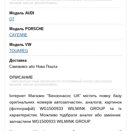
WILMINK GROUP (БЕНЗОПОМПА)
Модель AUDI
Q7
Модель PORSCHE
CAYENNE
Модель VW
TOUAREG
Доставка
Самовивіз або Нова Пошта
ОПИСАНИЕ
✅АВТОЗАПЧАСТИНА БЕНЗОНАСОС (ТОПЛИВНЫЙ НАСОС) WG1500933
WILMINK GROUP (БЕНЗОПОМПА)
Інтернет
Магазин
"
Бензонасос
UA
"
містить
повну
базу
оригінальних
номерів автозапчастин
,
аналогів
,
картинок
(
фотографій
)
WG1500933 WILMINK GROUP та їх
характеристик.
Можливо
підібрати
аналог
або
замінник
запчастини WG1500933 WILMINK GROUP.