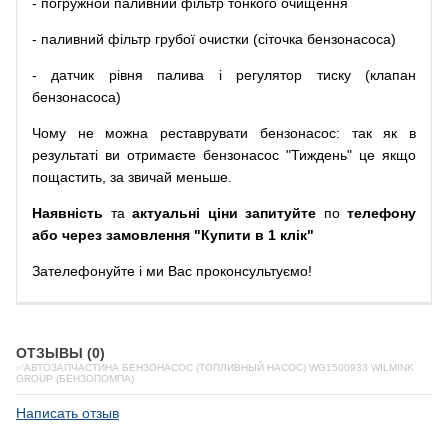
-
погружной
паливний
фільтр
тонкого очищення
-
паливний
фільтр
грубої
очистки
(
сіточка
бензонасоса
)
-
датчик
рівня
палива
і
регулятор
тиску
(
клапан
бензонасоса
)
Чому
не можна
реставрувати
бензонасос
:
так
як
в
результаті
ви
отримаєте
бензонасос
"
Тиждень" це якщо
пощастить, за звичай меньше.
Наявність
та
актуальні ціни запитуйте
по
телефону
або через замовлення "Купити в 1 клік"
Зателефонуйте
і
ми
Вас
проконсультуємо
!
ОТЗЫВЫ (0)
✅АВТОЗАПЧАСТИНА БЕНЗОНАСОС (ТОПЛИВНЫЙ НАСОС) WG1500933 WILMINK
GROUP (БЕНЗОПОМПА)
Написать отзыв