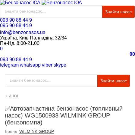
Знайти насос
093 90 88 44 9
095 90 88 44 9
info@benzonasos.ua
Україна, Київ Палладіна 32/34
Пн-Нд. 8:00-21.00
0
0
0
093 90 88 44 9
telegram
whatsapp
viber
skype
Знайти насос
AUDI
✅Автозапчастина бензонасос (топливный
насос) WG1500933 WILMINK GROUP
(бензопомпа)
Бренд
WILMINK GROUP