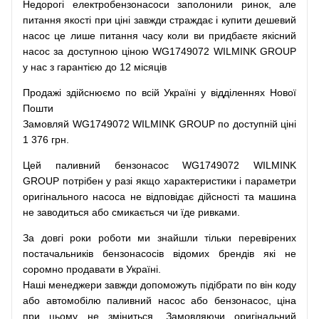
Недорогі
електробензонасоси
заполонили
ринок
,
але
питання
якості
при
ціні
завжди
страждає
і
купити
дешевий
насос
це
лише
питання
часу
коли
ви
придбаєте
якісний
насос
за доступною
ціною
WG1749072 WILMINK GROUP
у нас з гарантією до 12 місяців
Продажі
здійснюємо
по
всій
Україні
у відділеннях
Нової
Пошти
Замовляй
WG1749072 WILMINK GROUP по доступній ціні
1 376 грн.
Цей
паливний
бензонасос
WG1749072 WILMINK
GROUP
потрібен
у разі
якщо
характеристики
і
параметри
оригінального
насоса не
відповідає дійсності та
машина
не заводиться
або
смикається чи
їде
ривками
.
За
довгі
роки
роботи
ми
знайшли
тільки
перевірених
постачальників
бензонасосів відомих брендів
які
не
соромно
продавати
в
Україні.
Наші
менеджери
завжди
допоможуть
підібрати
по
він коду
або
автомобілю
паливний
насос
або
бензонасос
,
ціна
при
цьому
не зміниться
.
Замовляючи
оригінальний