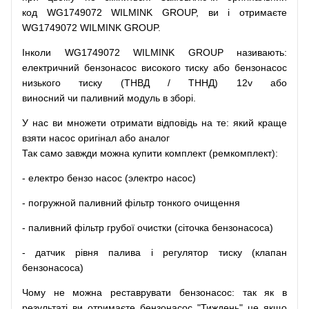
код
WG1749072 WILMINK GROUP, ви і отримаєте
WG1749072 WILMINK GROUP.
Інколи WG1749072 WILMINK GROUP
називають
:
електричний
бензонасос
високого
тиску
або
бензонасос
низького
тиску
(
ТНВД
/
ТННД
)
12v
або
виносний
чи
паливний
модуль
в
зборі
.
У
нас
ви
множети
отримати
відповідь
на
те
: який
краще
взяти
насос
оригінал
або
аналог
Так
само
завжди
можна
купити
комплект
(
ремкомплект
)
:
-
електро
бензо
насос (электро насос)
-
погружной
паливний
фільтр
тонкого очищення
-
паливний
фільтр
грубої
очистки
(
сіточка
бензонасоса
)
-
датчик
рівня
палива
і
регулятор
тиску
(
клапан
бензонасоса
)
Чому
не можна
реставрувати
бензонасос
:
так
як
в
результаті
ви
отримаєте
бензонасос
"
Тиждень" це якщо