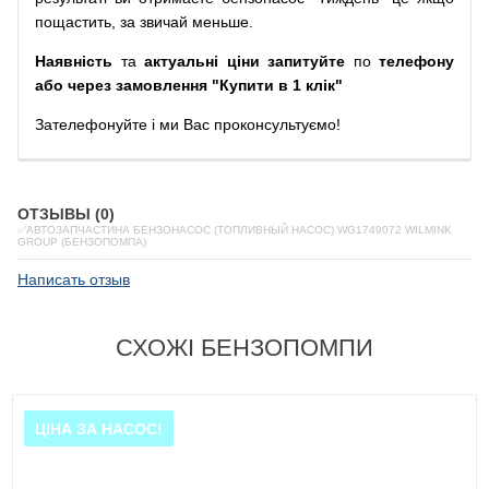
пощастить, за звичай меньше.
Наявність
та
актуальні ціни запитуйте
по
телефону
або через замовлення "Купити в 1 клік"
Зателефонуйте
і
ми
Вас
проконсультуємо
!
ОТЗЫВЫ (0)
✅АВТОЗАПЧАСТИНА БЕНЗОНАСОС (ТОПЛИВНЫЙ НАСОС) WG1749072 WILMINK
GROUP (БЕНЗОПОМПА)
Написать отзыв
СХОЖІ БЕНЗОПОМПИ
ЦІНА ЗА НАСОС!