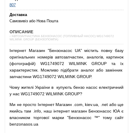
807
Доставка
Самовивіз або Нова Пошта
ОПИСАНИЕ
✅АВТОЗАПЧАСТИНА БЕНЗОНАСОС (ТОПЛИВНЫЙ НАСОС) WG1749072
WILMINK GROUP (БЕНЗОПОМПА)
Інтернет
Магазин
"
Бензонасос
UA
"
містить
повну
базу
оригінальних
номерів автозапчастин
,
аналогів
,
картинок
(
фотографій
)
WG1749072 WILMINK GROUP та їх
характеристик.
Можливо
підібрати
аналог
або
замінник
запчастини WG1749072 WILMINK GROUP.
Чому
жителі
України
в
купують
бензо насос
електричний
у
нас
WG1749072 WILMINK GROUP?
Ми
не просто
Інтернет
Магазин
.com
,
kiev.ua
,
.net
або
ще
якийсь
там
.info
,
наш
інтернет
магазин
Бензонасос
ЮА
є
власником
торгової
марки
"
Бензонасос
™
"
тому
сайт
benzonasos.ua