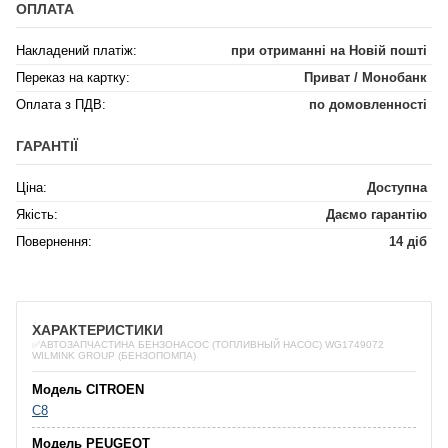
ОПЛАТА
Накладений платіж:
при отриманні на Новій пошті
Переказ на картку:
Приват / Монобанк
Оплата з ПДВ:
по домовленності
ГАРАНТІЇ
Ціна:
Доступна
Якість:
Даємо гарантію
Повернення:
14 діб
ХАРАКТЕРИСТИКИ
✅АВТОЗАПЧАСТИНА БЕНЗОНАСОС (ТОПЛИВНЫЙ НАСОС) WG1749072
WILMINK GROUP (БЕНЗОПОМПА)
Модель CITROEN
C8
Модель PEUGEOT