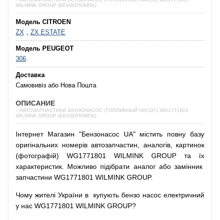
WILMINK GROUP (БЕНЗОПОМПА)
Модель CITROEN
ZX
,
ZX ESTATE
Модель PEUGEOT
306
Доставка
Самовивіз або Нова Пошта
ОПИСАНИЕ
✅АВТОЗАПЧАСТИНА БЕНЗОНАСОС (ТОПЛИВНЫЙ НАСОС) WG1771801
WILMINK GROUP (БЕНЗОПОМПА)
Інтернет
Магазин
"
Бензонасос
UA
"
містить
повну
базу
оригінальних
номерів автозапчастин
,
аналогів
,
картинок
(
фотографій
)
WG1771801 WILMINK GROUP та їх
характеристик.
Можливо
підібрати
аналог
або
замінник
запчастини WG1771801 WILMINK GROUP.
Чому
жителі
України
в
купують
бензо насос
електричний
у
нас
WG1771801 WILMINK GROUP?