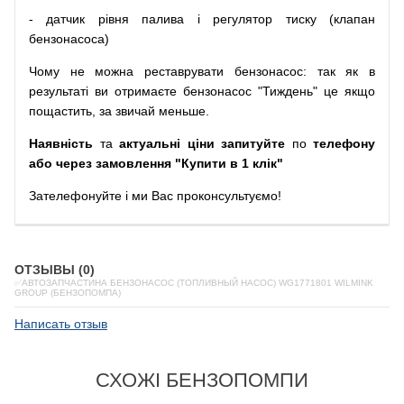
-
датчик
рівня
палива
і
регулятор
тиску
(
клапан
бензонасоса
)
Чому
не можна
реставрувати
бензонасос
:
так
як
в
результаті
ви
отримаєте
бензонасос
"
Тиждень" це якщо
пощастить, за звичай меньше.
Наявність
та
актуальні ціни запитуйте
по
телефону
або через замовлення "Купити в 1 клік"
Зателефонуйте
і
ми
Вас
проконсультуємо
!
ОТЗЫВЫ (0)
✅АВТОЗАПЧАСТИНА БЕНЗОНАСОС (ТОПЛИВНЫЙ НАСОС) WG1771801 WILMINK
GROUP (БЕНЗОПОМПА)
Написать отзыв
СХОЖІ БЕНЗОПОМПИ