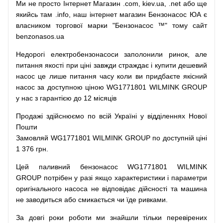
Ми
не просто
Інтернет
Магазин
.com
,
kiev.ua
,
.net
або
ще
якийсь
там
.info
,
наш
інтернет
магазин
Бензонасос
ЮА
є
власником
торгової
марки
"
Бензонасос
™
"
тому
сайт
benzonasos.ua
Недорогі
електробензонасоси
заполонили
ринок
,
але
питання
якості
при
ціні
завжди
страждає
і
купити
дешевий
насос
це
лише
питання
часу
коли
ви
придбаєте
якісний
насос
за доступною
ціною
WG1771801 WILMINK GROUP
у нас з гарантією до 12 місяців
Продажі
здійснюємо
по
всій
Україні
у відділеннях
Нової
Пошти
Замовляй
WG1771801 WILMINK GROUP по доступній ціні
1 376 грн.
Цей
паливний
бензонасос
WG1771801 WILMINK
GROUP
потрібен
у разі
якщо
характеристики
і
параметри
оригінального
насоса не
відповідає дійсності та
машина
не заводиться
або
смикається чи
їде
ривками
.
За
довгі
роки
роботи
ми
знайшли
тільки
перевірених