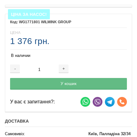
ЦІНА ЗА НАСОС!
WG1771801 WILMINK GROUP
ЦЕНА
1 376 грн.
В наличии
-
+
Добавляется...
Добавлен
У кошик
У вас є запитання?:
ДОСТАВКА
Самовивіз:
Київ, Палладіна 32/34