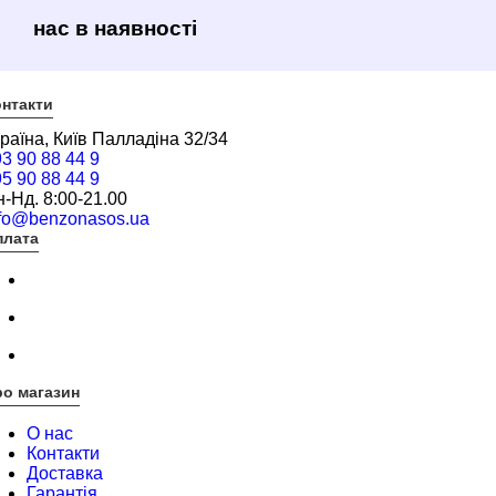
нас в наявності
нтакти
раїна, Київ Палладіна 32/34
3 90 88 44 9
5 90 88 44 9
-Нд. 8:00-21.00
nfo@benzonasos.ua
плата
о магазин
О нас
Контакти
Доставка
Гарантія