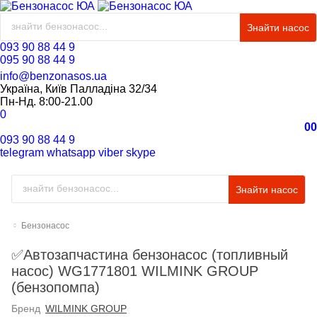
Знайти насос
093 90 88 44 9
095 90 88 44 9
info@benzonasos.ua
Україна, Київ Палладіна 32/34
Пн-Нд. 8:00-21.00
0
0
0
093 90 88 44 9
telegram
whatsapp
viber
skype
Знайти насос
Бензонасос
✅Автозапчастина бензонасос (топливный
насос) WG1771801 WILMINK GROUP
(бензопомпа)
Бренд
WILMINK GROUP