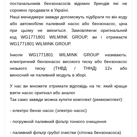
постачальників
бензонасосів відомих брендів
які
не
соромно
продавати
в
Україні.
Наші
менеджери
завжди
допоможуть
підібрати
по
він коду
або
автомобілю
паливний
насос
або
бензонасос
,
ціна
при
цьому
не зміниться
.
Замовляючи
оригінальний
код
WG1771801 WILMINK GROUP, ви і отримаєте
WG1771801 WILMINK GROUP.
Інколи WG1771801 WILMINK GROUP
називають
:
електричний
бензонасос
високого
тиску
або
бензонасос
низького
тиску
(
ТНВД
/
ТННД
)
12v
або
виносний
чи
паливний
модуль
в
зборі
.
У
нас
ви
множети
отримати
відповідь
на
те
: який
краще
взяти
насос
оригінал
або
аналог
Так
само
завжди
можна
купити
комплект
(
ремкомплект
)
:
-
електро
бензо
насос (электро насос)
-
погружной
паливний
фільтр
тонкого очищення
-
паливний
фільтр
грубої
очистки
(
сіточка
бензонасоса
)