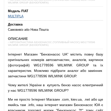
WILMINK GROUP (БЕНЗОПОМПА)
Модель FIAT
MULTIPLA
Доставка
Самовивіз або Нова Пошта
ОПИСАНИЕ
✅АВТОЗАПЧАСТИНА БЕНЗОНАСОС (ТОПЛИВНЫЙ НАСОС) WG1778596
WILMINK GROUP (БЕНЗОПОМПА)
Інтернет
Магазин
"
Бензонасос
UA
"
містить
повну
базу
оригінальних
номерів автозапчастин
,
аналогів
,
картинок
(
фотографій
)
WG1778596 WILMINK GROUP та їх
характеристик.
Можливо
підібрати
аналог
або
замінник
запчастини WG1778596 WILMINK GROUP.
Чому
жителі
України
в
купують
бензо насос
електричний
у
нас
WG1778596 WILMINK GROUP?
Ми
не просто
Інтернет
Магазин
.com
,
kiev.ua
,
.net
або
ще
якийсь
там
.info
,
наш
інтернет
магазин
Бензонасос
ЮА
є
власником
торгової
марки
"
Бензонасос
™
"
тому
сайт