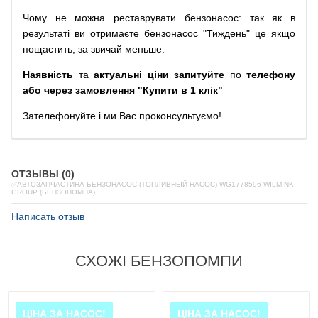
Чому
не можна
реставрувати
бензонасос
:
так
як
в
результаті
ви
отримаєте
бензонасос
"
Тиждень" це якщо
пощастить, за звичай меньше.
Наявність
та
актуальні ціни запитуйте
по
телефону
або через замовлення "Купити в 1 клік"
Зателефонуйте
і
ми
Вас
проконсультуємо
!
ОТЗЫВЫ (0)
✅АВТОЗАПЧАСТИНА БЕНЗОНАСОС (ТОПЛИВНЫЙ НАСОС) WG1778596 WILMINK
GROUP (БЕНЗОПОМПА)
Написать отзыв
СХОЖІ БЕНЗОПОМПИ
ЦІНА ЗА НАСОС!
ЦІНА ЗА НАСОС!