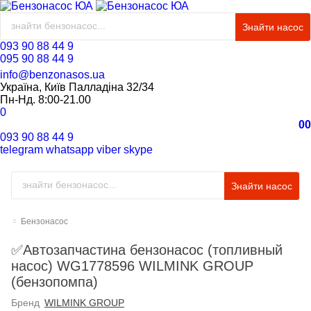
Знайти насос
093 90 88 44 9
095 90 88 44 9
info@benzonasos.ua
Україна, Київ Палладіна 32/34
Пн-Нд. 8:00-21.00
0
0
0
093 90 88 44 9
telegram
whatsapp
viber
skype
Знайти насос
Бензонасос
✅Автозапчастина бензонасос (топливный
насос) WG1778596 WILMINK GROUP
(бензопомпа)
Бренд
WILMINK GROUP