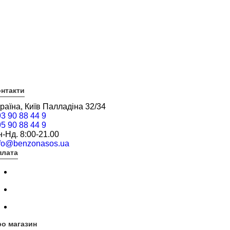
нтакти
раїна, Київ Палладіна 32/34
3 90 88 44 9
5 90 88 44 9
-Нд. 8:00-21.00
nfo@benzonasos.ua
плата
о магазин