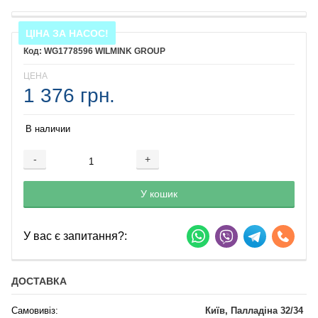
ЦІНА ЗА НАСОС!
WG1778596 WILMINK GROUP
ЦЕНА
1 376 грн.
В наличии
-
+
Добавляется...
Добавлен
У кошик
У вас є запитання?:
ДОСТАВКА
Самовивіз:
Київ, Палладіна 32/34