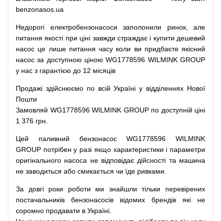
benzonasos.ua
Недорогі
електробензонасоси
заполонили
ринок
,
але
питання
якості
при
ціні
завжди
страждає
і
купити
дешевий
насос
це
лише
питання
часу
коли
ви
придбаєте
якісний
насос
за доступною
ціною
WG1778596 WILMINK GROUP
у нас з гарантією до 12 місяців
Продажі
здійснюємо
по
всій
Україні
у відділеннях
Нової
Пошти
Замовляй
WG1778596 WILMINK GROUP по доступній ціні
1 376 грн.
Цей
паливний
бензонасос
WG1778596 WILMINK
GROUP
потрібен
у разі
якщо
характеристики
і
параметри
оригінального
насоса не
відповідає дійсності та
машина
не заводиться
або
смикається чи
їде
ривками
.
За
довгі
роки
роботи
ми
знайшли
тільки
перевірених
постачальників
бензонасосів відомих брендів
які
не
соромно
продавати
в
Україні.