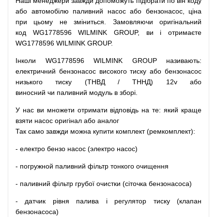
Наші
менеджери
завжди
допоможуть
підібрати
по
він коду
або
автомобілю
паливний
насос
або
бензонасос
,
ціна
при
цьому
не зміниться
.
Замовляючи
оригінальний
код
WG1778596 WILMINK GROUP, ви і отримаєте
WG1778596 WILMINK GROUP.
Інколи WG1778596 WILMINK GROUP
називають
:
електричний
бензонасос
високого
тиску
або
бензонасос
низького
тиску
(
ТНВД
/
ТННД
)
12v
або
виносний
чи
паливний
модуль
в
зборі
.
У
нас
ви
множети
отримати
відповідь
на
те
: який
краще
взяти
насос
оригінал
або
аналог
Так
само
завжди
можна
купити
комплект
(
ремкомплект
)
:
-
електро
бензо
насос (электро насос)
-
погружной
паливний
фільтр
тонкого очищення
-
паливний
фільтр
грубої
очистки
(
сіточка
бензонасоса
)
-
датчик
рівня
палива
і
регулятор
тиску
(
клапан
бензонасоса
)