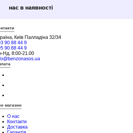
нас в наявності
нтакти
раїна, Київ Палладіна 32/34
3 90 88 44 9
5 90 88 44 9
-Нд. 8:00-21.00
nfo@benzonasos.ua
плата
о магазин
О нас
Контакти
Доставка
Гарантія