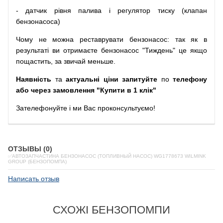
-
датчик
рівня
палива
і
регулятор
тиску
(
клапан
бензонасоса
)
Чому
не можна
реставрувати
бензонасос
:
так
як
в
результаті
ви
отримаєте
бензонасос
"
Тиждень" це якщо
пощастить, за звичай меньше.
Наявність
та
актуальні ціни запитуйте
по
телефону
або через замовлення "Купити в 1 клік"
Зателефонуйте
і
ми
Вас
проконсультуємо
!
ОТЗЫВЫ (0)
✅АВТОЗАПЧАСТИНА БЕНЗОНАСОС (ТОПЛИВНЫЙ НАСОС) WG1778673 WILMINK
GROUP (БЕНЗОПОМПА)
Написать отзыв
СХОЖІ БЕНЗОПОМПИ