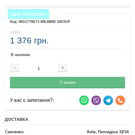
ЦІНА ЗА НАСОС!
WG1778673 WILMINK GROUP
ЦЕНА
1 376 грн.
В наличии
-
+
Добавляется...
Добавлен
У кошик
У вас є запитання?:
ДОСТАВКА
Самовивіз:
Київ, Палладіна 32/34