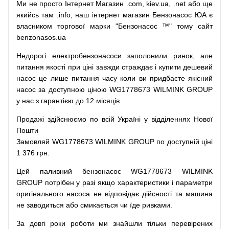
Ми
не просто
Інтернет
Магазин
.com
,
kiev.ua
,
.net
або
ще
якийсь
там
.info
,
наш
інтернет
магазин
Бензонасос
ЮА
є
власником
торгової
марки
"
Бензонасос
™
"
тому
сайт
benzonasos.ua
Недорогі
електробензонасоси
заполонили
ринок
,
але
питання
якості
при
ціні
завжди
страждає
і
купити
дешевий
насос
це
лише
питання
часу
коли
ви
придбаєте
якісний
насос
за доступною
ціною
WG1778673 WILMINK GROUP
у нас з гарантією до 12 місяців
Продажі
здійснюємо
по
всій
Україні
у відділеннях
Нової
Пошти
Замовляй
WG1778673 WILMINK GROUP по доступній ціні
1 376 грн.
Цей
паливний
бензонасос
WG1778673 WILMINK
GROUP
потрібен
у разі
якщо
характеристики
і
параметри
оригінального
насоса не
відповідає дійсності та
машина
не заводиться
або
смикається чи
їде
ривками
.
За
довгі
роки
роботи
ми
знайшли
тільки
перевірених