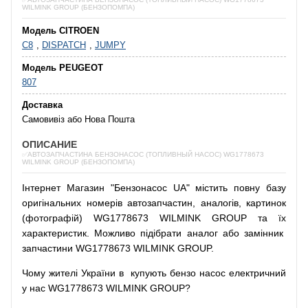
WILMINK GROUP (БЕНЗОПОМПА)
Модель CITROEN
C8
,
DISPATCH
,
JUMPY
Модель PEUGEOT
807
Доставка
Самовивіз або Нова Пошта
ОПИСАНИЕ
✅АВТОЗАПЧАСТИНА БЕНЗОНАСОС (ТОПЛИВНЫЙ НАСОС) WG1778673
WILMINK GROUP (БЕНЗОПОМПА)
Інтернет
Магазин
"
Бензонасос
UA
"
містить
повну
базу
оригінальних
номерів автозапчастин
,
аналогів
,
картинок
(
фотографій
)
WG1778673 WILMINK GROUP та їх
характеристик.
Можливо
підібрати
аналог
або
замінник
запчастини WG1778673 WILMINK GROUP.
Чому
жителі
України
в
купують
бензо насос
електричний
у
нас
WG1778673 WILMINK GROUP?