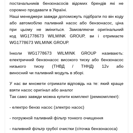
постачальників
бензонасосів відомих брендів
які
не
соромно
продавати
в
Україні.
Наші
менеджери
завжди
допоможуть
підібрати
по
він коду
або
автомобілю
паливний
насос
або
бензонасос
,
ціна
при
цьому
не зміниться
.
Замовляючи
оригінальний
код
WG1778673 WILMINK GROUP, ви і отримаєте
WG1778673 WILMINK GROUP.
Інколи WG1778673 WILMINK GROUP
називають
:
електричний
бензонасос
високого
тиску
або
бензонасос
низького
тиску
(
ТНВД
/
ТННД
)
12v
або
виносний
чи
паливний
модуль
в
зборі
.
У
нас
ви
множети
отримати
відповідь
на
те
: який
краще
взяти
насос
оригінал
або
аналог
Так
само
завжди
можна
купити
комплект
(
ремкомплект
)
:
-
електро
бензо
насос (электро насос)
-
погружной
паливний
фільтр
тонкого очищення
-
паливний
фільтр
грубої
очистки
(
сіточка
бензонасоса
)