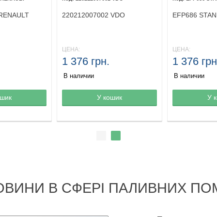
 RENAULT
220212007002 VDO
EFP686 STA
ЦЕНА:
ЦЕНА:
1 376 грн.
1 376 грн
В наличии
В наличии
ине
ошик
Товар в корзине
У кошик
Товар в кор
У 
ОВИНИ В СФЕРІ ПАЛИВНИХ ПО