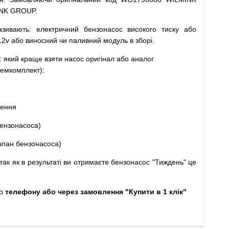
INK GROUP.
азивають
:
електричний
бензонасос
високого
тиску
або
12v
або
виносний
чи
паливний
модуль
в
зборі
.
: який
краще
взяти
насос
оригінал
або
аналог
емкомплект
)
:
щення
ензонасоса
)
апан
бензонасоса
)
так
як
в
результаті
ви
отримаєте
бензонасос
"
Тиждень" це
о
телефону або через замовлення "Купити в 1 клік"