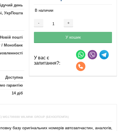
лідучий день
В наличии
рі, УкрПошта
-
+
Добавляется...
Добавлен
У кошик
 Новій пошті
 / Монобанк
мовленності
У вас є
запитання?:
Доступна
мо гарантію
14 діб
 WG1796688 WILMINK GROUP (БЕНЗОПОМПА)
повну
базу
оригінальних
номерів автозапчастин
,
аналогів
,