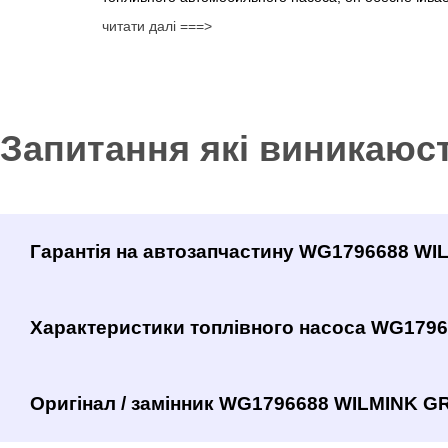
читати далі ===>
Запитання які виникаюс
Гарантія на автозапчастину WG1796688 W
Характеристики топлівного насоса WG179
Оригінал / замінник WG1796688 WILMINK GR