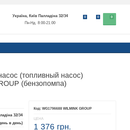
Україна, Київ Палладіна 32/34
0
0
0
Пн-Нд. 8:00-21.00
асос (топливный насос)
OUP (бензопомпа)
WG1796688 WILMINK GROUP
ладіна 32/34
ЦЕНА
день в день)
1 376 грн.