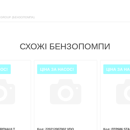
 GROUP (БЕНЗОПОМПА)
СХОЖІ БЕНЗОПОМПИ
СОС!
ЦІНА ЗА НАСОС!
ЦІНА ЗА Н
7 RENAULT
220212007002 VDO
EFP686 ST