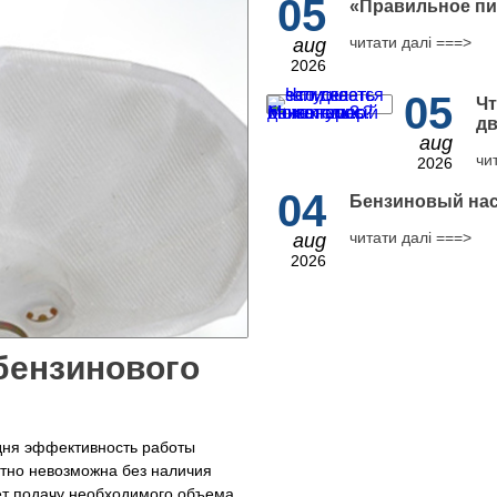
05
​«Правильное пи
читати далі ===>
aug
2026
05
Чт
дв
aug
чи
2026
04
Бензиновый нас
читати далі ===>
aug
2026
бензинового
дня эффективность работы
тно невозможна без наличия
т подачу необходимого объема...