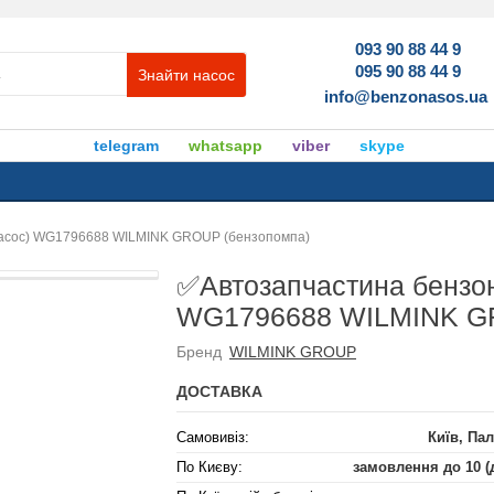
093 90 88 44 9
095 90 88 44 9
Знайти насос
info@benzonasos.ua
telegram
whatsapp
viber
skype
насос) WG1796688 WILMINK GROUP (бензопомпа)
✅Автозапчастина бензон
WG1796688 WILMINK GR
Бренд
WILMINK GROUP
ДОСТАВКА
Самовивіз:
Київ, Пал
По Києву:
замовлення до 10 (