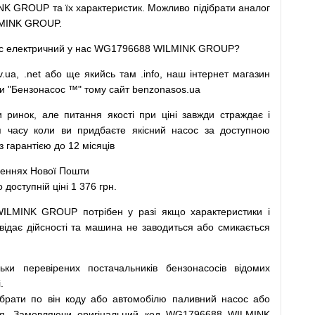
K GROUP та їх характеристик.
Можливо
підібрати
аналог
MINK GROUP.
с
електричний
у
нас
WG1796688 WILMINK GROUP?
v.ua
,
.net
або
ще
якийсь
там
.info
,
наш
інтернет
магазин
и
"
Бензонасос
™
"
тому
сайт
benzonasos.ua
и
ринок
,
але
питання
якості
при
ціні
завжди
страждає
і
я
часу
коли
ви
придбаєте
якісний
насос
за доступною
арантією до 12 місяців
леннях
Нової
Пошти
ступній ціні 1 376 грн.
WILMINK GROUP
потрібен
у разі
якщо
характеристики
і
відає дійсності та
машина
не заводиться
або
смикається
льки
перевірених
постачальників
бензонасосів відомих
.
ібрати
по
він коду
або
автомобілю
паливний
насос
або
я
.
Замовляючи
оригінальний
код
WG1796688 WILMINK