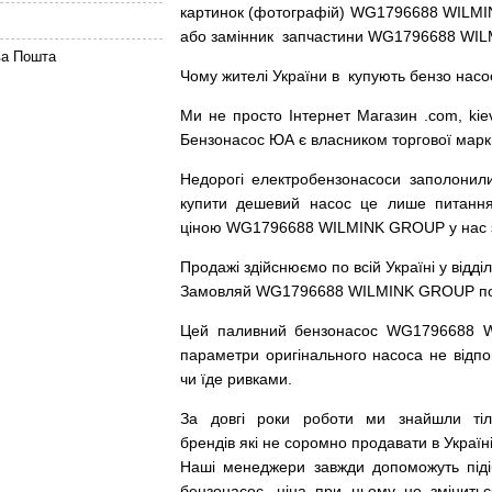
картинок
(
фотографій
)
WG1796688 WILMIN
або
замінник
запчастини WG1796688 WIL
ва Пошта
Чому
жителі
України
в
купують
бензо насо
Ми
не просто
Інтернет
Магазин
.com
,
kie
Бензонасос
ЮА
є
власником
торгової
марк
Недорогі
електробензонасоси
заполонил
купити
дешевий
насос
це
лише
питанн
ціною
WG1796688 WILMINK GROUP у нас з г
Продажі
здійснюємо
по
всій
Україні
у відді
Замовляй
WG1796688 WILMINK GROUP по до
Цей
паливний
бензонасос
WG1796688 
параметри
оригінального
насоса не
відпо
чи
їде
ривками
.
За
довгі
роки
роботи
ми
знайшли
ті
брендів
які
не соромно
продавати
в
Україні
Наші
менеджери
завжди
допоможуть
під
бензонасос
,
ціна
при
цьому
не змінитьс