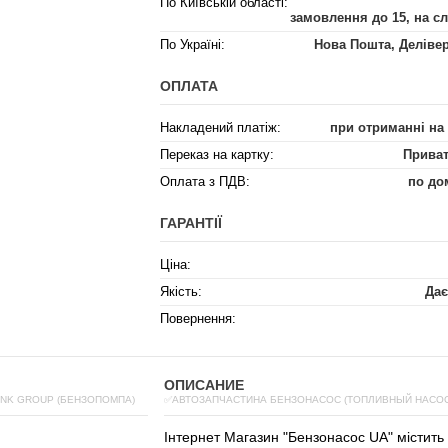
По Київській області:
замовлення до 15, на с
По Україні:
Нова Пошта, Деліве
ОПЛАТА
Накладений платіж:
при отриманні на
Переказ на картку:
Приват
Оплата з ПДВ:
по до
ГАРАНТІЇ
Ціна:
Якість:
Дає
Повернення:
ОПИСАНИЕ
INK GROUP (БЕНЗОПОМПА)
✅АВТОЗАПЧАСТИНА БЕНЗОНАСОС (ТОПЛИВНЫЙ НАСОС)
Інтернет
Магазин
"
Бензонасос
UA
"
містить