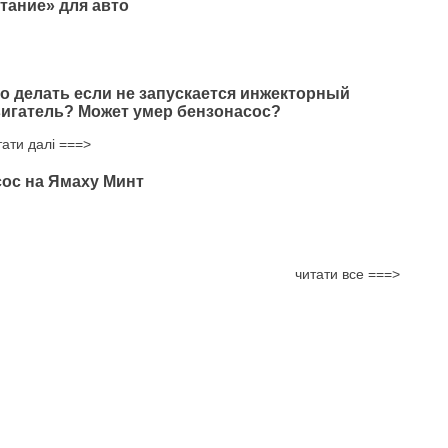
тание» для авто
о делать если не запускается инжекторный
игатель? Может умер бензонасос?
тати далі ===>
ос на Ямаху Минт
читати все ===>