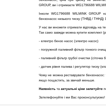
GROUP, ви і отримаєте WG1796688 WILM
Інколи WG1796688 WILMINK GROUP
н
бензонасос
низького
тиску
(
ТНВД
/
ТННД
)
У
нас
ви
множети
отримати
відповідь
на
те
Так
само
завжди
можна
купити
комплект
(
р
-
електро
бензо
насос (электро насос)
-
погружной
паливний
фільтр
тонкого очи
-
паливний
фільтр
грубої
очистки
(
сіточка
б
-
датчик
рівня
палива
і
регулятор
тиску
(
кл
Чому
не можна
реставрувати
бензонасос
:
якщо пощастить, за звичай меньше.
Наявність
та
актуальні ціни запитуйте
п
Зателефонуйте
і
ми
Вас
проконсультуємо
!