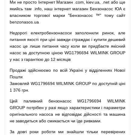
Ми
не просто
Інтернет
Магазин
.com
,
kiev.ua
,
.net
або
ще
якийсь
там
.info
,
наш
інтернет
магазин
Бензонасос
ЮА
є
власником
торгової
марки
"
Бензонасос
™
"
тому
сайт
benzonasos.ua
Недорогі
електробензонасоси
заполонили
ринок
,
але
питання
якості
при
ціні
завжди
страждає
і
купити
дешевий
насос
це
лише
питання
часу
коли
ви
придбаєте
якісний
насос
за доступною
ціною
WG1796694 WILMINK GROUP
у нас з гарантією до 12 місяців
Продажі
здійснюємо
по
всій
Україні
у відділеннях
Нової
Пошти
Замовляй
WG1796694 WILMINK GROUP по доступній ціні
1 376 грн.
Цей
паливний
бензонасос
WG1796694 WILMINK
GROUP
потрібен
у разі
якщо
характеристики
і
параметри
оригінального
насоса не
відповідає дійсності та
машина
не заводиться
або
смикається чи
їде
ривками
.
За
довгі
роки
роботи
ми
знайшли
тільки
перевірених