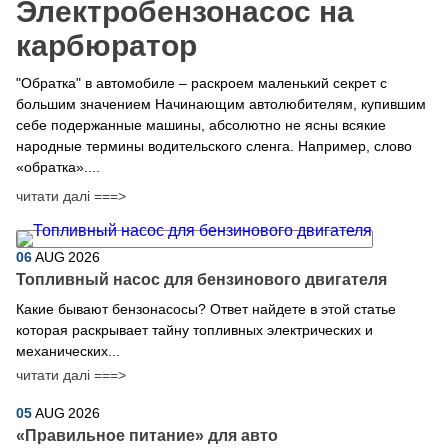
Электробензонасос на
карбюратор
"Обратка" в автомобиле – раскроем маленький секрет с
большим значением Начинающим автолюбителям, купившим
себе подержанные машины, абсолютно не ясны всякие
народные термины водительского сленга. Например, слово
«обратка»....
читати далі ===>
06
AUG
2026
Топливный насос для бензинового двигателя
Какие бывают бензонасосы? Ответ найдете в этой статье
которая раскрывает тайну топливных электрических и
механических...
читати далі ===>
05
AUG
2026
​«Правильное питание» для авто