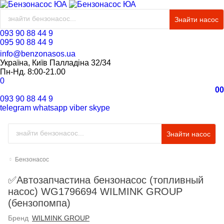
Знайти насос
093 90 88 44 9
095 90 88 44 9
info@benzonasos.ua
Україна, Київ Палладіна 32/34
Пн-Нд. 8:00-21.00
0
0
0
093 90 88 44 9
telegram
whatsapp
viber
skype
Знайти насос
Бензонасос
✅Автозапчастина бензонасос (топливный
насос) WG1796694 WILMINK GROUP
(бензопомпа)
Бренд
WILMINK GROUP