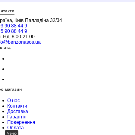
нтакти
раїна, Київ Палладіна 32/34
3 90 88 44 9
5 90 88 44 9
-Нд. 8:00-21.00
nfo@benzonasos.ua
плата
о магазин
О нас
Контакти
Доставка
Гарантія
Повернення
Оплата
Меню