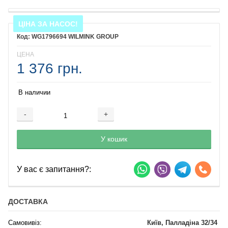
ЦІНА ЗА НАСОС!
WG1796694 WILMINK GROUP
ЦЕНА
1 376 грн.
В наличии
-
+
Добавляется...
Добавлен
У кошик
У вас є запитання?:
ДОСТАВКА
Самовивіз:
Київ, Палладіна 32/34