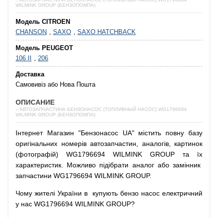
WILMINK GROUP (БЕНЗОПОМПА)
Модель CITROEN
CHANSON
,
SAXO
,
SAXO HATCHBACK
Модель PEUGEOT
106 II
,
206
Доставка
Самовивіз або Нова Пошта
ОПИСАНИЕ
✅АВТОЗАПЧАСТИНА БЕНЗОНАСОС (ТОПЛИВНЫЙ НАСОС) WG1796694
WILMINK GROUP (БЕНЗОПОМПА)
Інтернет
Магазин
"
Бензонасос
UA
"
містить
повну
базу
оригінальних
номерів автозапчастин
,
аналогів
,
картинок
(
фотографій
)
WG1796694 WILMINK GROUP та їх
характеристик.
Можливо
підібрати
аналог
або
замінник
запчастини WG1796694 WILMINK GROUP.
Чому
жителі
України
в
купують
бензо насос
електричний
у
нас
WG1796694 WILMINK GROUP?