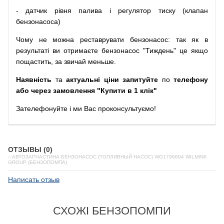
-
датчик
рівня
палива
і
регулятор
тиску
(
клапан
бензонасоса
)
Чому
не можна
реставрувати
бензонасос
:
так
як
в
результаті
ви
отримаєте
бензонасос
"
Тиждень" це якщо
пощастить, за звичай меньше.
Наявність
та
актуальні ціни запитуйте
по
телефону
або через замовлення "Купити в 1 клік"
Зателефонуйте
і
ми
Вас
проконсультуємо
!
ОТЗЫВЫ (0)
✅АВТОЗАПЧАСТИНА БЕНЗОНАСОС (ТОПЛИВНЫЙ НАСОС) WG1796694 WILMINK
GROUP (БЕНЗОПОМПА)
Написать отзыв
СХОЖІ БЕНЗОПОМПИ