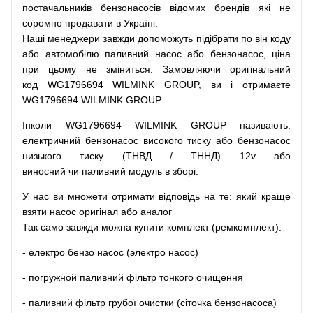
постачальників
бензонасосів відомих брендів
які
не
соромно
продавати
в
Україні.
Наші
менеджери
завжди
допоможуть
підібрати
по
він коду
або
автомобілю
паливний
насос
або
бензонасос
,
ціна
при
цьому
не зміниться
.
Замовляючи
оригінальний
код
WG1796694 WILMINK GROUP, ви і отримаєте
WG1796694 WILMINK GROUP.
Інколи WG1796694 WILMINK GROUP
називають
:
електричний
бензонасос
високого
тиску
або
бензонасос
низького
тиску
(
ТНВД
/
ТННД
)
12v
або
виносний
чи
паливний
модуль
в
зборі
.
У
нас
ви
множети
отримати
відповідь
на
те
: який
краще
взяти
насос
оригінал
або
аналог
Так
само
завжди
можна
купити
комплект
(
ремкомплект
)
:
-
електро
бензо
насос (электро насос)
-
погружной
паливний
фільтр
тонкого очищення
-
паливний
фільтр
грубої
очистки
(
сіточка
бензонасоса
)