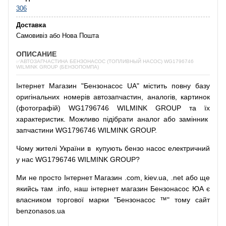
306
Доставка
Самовивіз або Нова Пошта
ОПИСАНИЕ
✅АВТОЗАПЧАСТИНА БЕНЗОНАСОС (ТОПЛИВНЫЙ НАСОС) WG1796746
WILMINK GROUP (БЕНЗОПОМПА)
Інтернет
Магазин
"
Бензонасос
UA
"
містить
повну
базу
оригінальних
номерів автозапчастин
,
аналогів
,
картинок
(
фотографій
)
WG1796746 WILMINK GROUP та їх
характеристик.
Можливо
підібрати
аналог
або
замінник
запчастини WG1796746 WILMINK GROUP.
Чому
жителі
України
в
купують
бензо насос
електричний
у
нас
WG1796746 WILMINK GROUP?
Ми
не просто
Інтернет
Магазин
.com
,
kiev.ua
,
.net
або
ще
якийсь
там
.info
,
наш
інтернет
магазин
Бензонасос
ЮА
є
власником
торгової
марки
"
Бензонасос
™
"
тому
сайт
benzonasos.ua