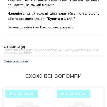
пощастить, за звичай меньше.
Наявність
та
актуальні ціни запитуйте
по
телефону
або через замовлення "Купити в 1 клік"
Зателефонуйте
і
ми
Вас
проконсультуємо
!
ОТЗЫВЫ (0)
✅АВТОЗАПЧАСТИНА БЕНЗОНАСОС (ТОПЛИВНЫЙ НАСОС) WG1796746 WILMINK
GROUP (БЕНЗОПОМПА)
Написать отзыв
СХОЖІ БЕНЗОПОМПИ
ЦІНА ЗА НАСОС!
ЦІНА ЗА НАСОС!