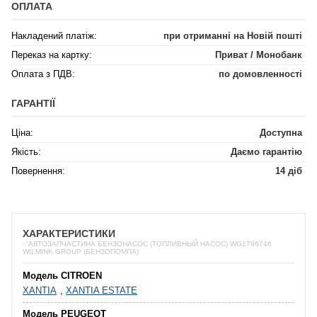
ОПЛАТА
Накладений платіж:
при отриманні на Новій пошті
Переказ на картку:
Приват / Монобанк
Оплата з ПДВ:
по домовленності
ГАРАНТІЇ
Ціна:
Доступна
Якість:
Даємо гарантію
Повернення:
14 діб
ХАРАКТЕРИСТИКИ
✅АВТОЗАПЧАСТИНА БЕНЗОНАСОС (ТОПЛИВНЫЙ НАСОС) WG1796746
WILMINK GROUP (БЕНЗОПОМПА)
Модель CITROEN
XANTIA
,
XANTIA ESTATE
Модель PEUGEOT