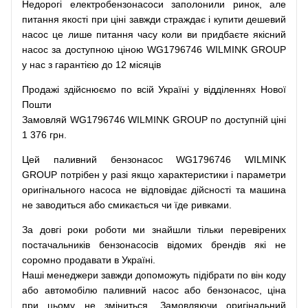
Недорогі
електробензонасоси
заполонили
ринок
,
але
питання
якості
при
ціні
завжди
страждає
і
купити
дешевий
насос
це
лише
питання
часу
коли
ви
придбаєте
якісний
насос
за доступною
ціною
WG1796746 WILMINK GROUP
у нас з гарантією до 12 місяців
Продажі
здійснюємо
по
всій
Україні
у відділеннях
Нової
Пошти
Замовляй
WG1796746 WILMINK GROUP по доступній ціні
1 376 грн.
Цей
паливний
бензонасос
WG1796746 WILMINK
GROUP
потрібен
у разі
якщо
характеристики
і
параметри
оригінального
насоса не
відповідає дійсності та
машина
не заводиться
або
смикається чи
їде
ривками
.
За
довгі
роки
роботи
ми
знайшли
тільки
перевірених
постачальників
бензонасосів відомих брендів
які
не
соромно
продавати
в
Україні.
Наші
менеджери
завжди
допоможуть
підібрати
по
він коду
або
автомобілю
паливний
насос
або
бензонасос
,
ціна
при
цьому
не зміниться
.
Замовляючи
оригінальний