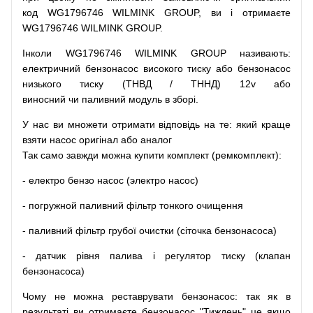
код
WG1796746 WILMINK GROUP, ви і отримаєте
WG1796746 WILMINK GROUP.
Інколи WG1796746 WILMINK GROUP
називають
:
електричний
бензонасос
високого
тиску
або
бензонасос
низького
тиску
(
ТНВД
/
ТННД
)
12v
або
виносний
чи
паливний
модуль
в
зборі
.
У
нас
ви
множети
отримати
відповідь
на
те
: який
краще
взяти
насос
оригінал
або
аналог
Так
само
завжди
можна
купити
комплект
(
ремкомплект
)
:
-
електро
бензо
насос (электро насос)
-
погружной
паливний
фільтр
тонкого очищення
-
паливний
фільтр
грубої
очистки
(
сіточка
бензонасоса
)
-
датчик
рівня
палива
і
регулятор
тиску
(
клапан
бензонасоса
)
Чому
не можна
реставрувати
бензонасос
:
так
як
в
результаті
ви
отримаєте
бензонасос
"
Тиждень" це якщо