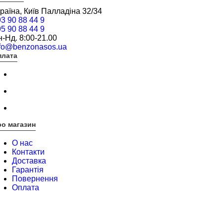
раїна, Київ Палладіна 32/34
3 90 88 44 9
5 90 88 44 9
-Нд. 8:00-21.00
nfo@benzonasos.ua
плата
о магазин
О нас
Контакти
Доставка
Гарантія
Повернення
Оплата