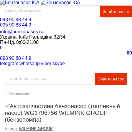
Знайти насос
093 90 88 44 9
095 90 88 44 9
info@benzonasos.ua
Україна, Київ Палладіна 32/34
Пн-Нд. 8:00-21.00
0
0
0
093 90 88 44 9
telegram
whatsapp
viber
skype
Знайти насос
Бензонасос
✅Автозапчастина бензонасос (топливный
насос) WG1796756 WILMINK GROUP
(бензопомпа)
Бренд
WILMINK GROUP