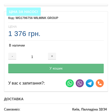
ЦІНА ЗА НАСОС!
WG1796756 WILMINK GROUP
ЦЕНА
1 376 грн.
В наличии
-
+
Добавляется...
Добавлен
У кошик
У вас є запитання?:
ДОСТАВКА
Самовивіз:
Київ, Палладіна 32/34