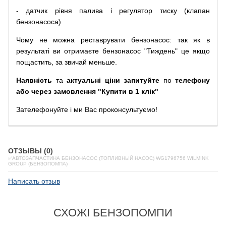
-
датчик
рівня
палива
і
регулятор
тиску
(
клапан
бензонасоса
)
Чому
не можна
реставрувати
бензонасос
:
так
як
в
результаті
ви
отримаєте
бензонасос
"
Тиждень" це якщо
пощастить, за звичай меньше.
Наявність
та
актуальні ціни запитуйте
по
телефону
або через замовлення "Купити в 1 клік"
Зателефонуйте
і
ми
Вас
проконсультуємо
!
ОТЗЫВЫ (0)
✅АВТОЗАПЧАСТИНА БЕНЗОНАСОС (ТОПЛИВНЫЙ НАСОС) WG1796756 WILMINK
GROUP (БЕНЗОПОМПА)
Написать отзыв
СХОЖІ БЕНЗОПОМПИ