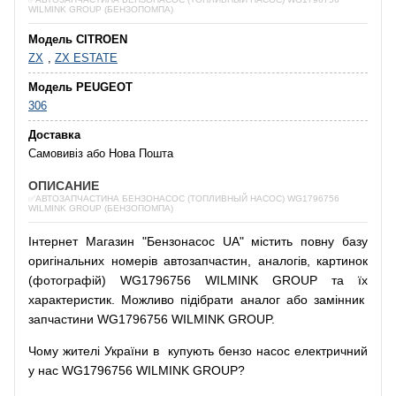
WILMINK GROUP (БЕНЗОПОМПА)
Модель CITROEN
ZX
,
ZX ESTATE
Модель PEUGEOT
306
Доставка
Самовивіз або Нова Пошта
ОПИСАНИЕ
✅АВТОЗАПЧАСТИНА БЕНЗОНАСОС (ТОПЛИВНЫЙ НАСОС) WG1796756
WILMINK GROUP (БЕНЗОПОМПА)
Інтернет
Магазин
"
Бензонасос
UA
"
містить
повну
базу
оригінальних
номерів автозапчастин
,
аналогів
,
картинок
(
фотографій
)
WG1796756 WILMINK GROUP та їх
характеристик.
Можливо
підібрати
аналог
або
замінник
запчастини WG1796756 WILMINK GROUP.
Чому
жителі
України
в
купують
бензо насос
електричний
у
нас
WG1796756 WILMINK GROUP?