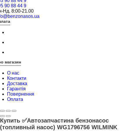
3 90 88 44 9
5 90 88 44 9
-Нд. 8:00-21.00
nfo@benzonasos.ua
плата
о магазин
О нас
Контакти
Доставка
Гарантія
Повернення
Оплата
Купить ✅Автозапчастина бензонасос
(топливный насос) WG1796756 WILMINK