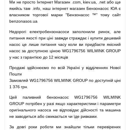
Ми
не просто
Інтернет
Магазин
.com
,
kiev.ua
,
.net
або
ще
якийсь
там
.info
,
наш
інтернет
магазин
Бензонасос
ЮА
є
власником
торгової
марки
"
Бензонасос
™
"
тому
сайт
benzonasos.ua
Недорогі
електробензонасоси
заполонили
ринок
,
але
питання
якості
при
ціні
завжди
страждає
і
купити
дешевий
насос
це
лише
питання
часу
коли
ви
придбаєте
якісний
насос
за доступною
ціною
WG1796756 WILMINK GROUP
у нас з гарантією до 12 місяців
Продажі
здійснюємо
по
всій
Україні
у відділеннях
Нової
Пошти
Замовляй
WG1796756 WILMINK GROUP по доступній ціні
1 376 грн.
Цей
паливний
бензонасос
WG1796756 WILMINK
GROUP
потрібен
у разі
якщо
характеристики
і
параметри
оригінального
насоса не
відповідає дійсності та
машина
не заводиться
або
смикається чи
їде
ривками
.
За
довгі
роки
роботи
ми
знайшли
тільки
перевірених