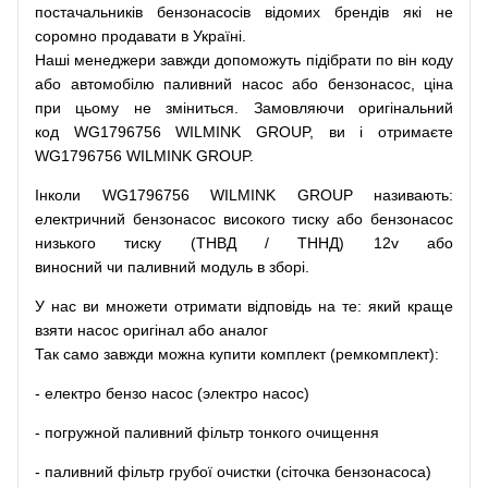
постачальників
бензонасосів відомих брендів
які
не
соромно
продавати
в
Україні.
Наші
менеджери
завжди
допоможуть
підібрати
по
він коду
або
автомобілю
паливний
насос
або
бензонасос
,
ціна
при
цьому
не зміниться
.
Замовляючи
оригінальний
код
WG1796756 WILMINK GROUP, ви і отримаєте
WG1796756 WILMINK GROUP.
Інколи WG1796756 WILMINK GROUP
називають
:
електричний
бензонасос
високого
тиску
або
бензонасос
низького
тиску
(
ТНВД
/
ТННД
)
12v
або
виносний
чи
паливний
модуль
в
зборі
.
У
нас
ви
множети
отримати
відповідь
на
те
: який
краще
взяти
насос
оригінал
або
аналог
Так
само
завжди
можна
купити
комплект
(
ремкомплект
)
:
-
електро
бензо
насос (электро насос)
-
погружной
паливний
фільтр
тонкого очищення
-
паливний
фільтр
грубої
очистки
(
сіточка
бензонасоса
)