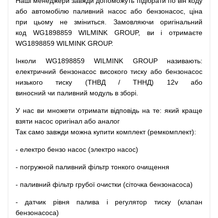
Наші
менеджери
завжди
допоможуть
підібрати
по
він коду
або
автомобілю
паливний
насос
або
бензонасос
,
ціна
при
цьому
не зміниться
.
Замовляючи
оригінальний
код
WG1898859 WILMINK GROUP, ви і отримаєте
WG1898859 WILMINK GROUP.
Інколи WG1898859 WILMINK GROUP
називають
:
електричний
бензонасос
високого
тиску
або
бензонасос
низького
тиску
(
ТНВД
/
ТННД
)
12v
або
виносний
чи
паливний
модуль
в
зборі
.
У
нас
ви
множети
отримати
відповідь
на
те
: який
краще
взяти
насос
оригінал
або
аналог
Так
само
завжди
можна
купити
комплект
(
ремкомплект
)
:
-
електро
бензо
насос (электро насос)
-
погружной
паливний
фільтр
тонкого очищення
-
паливний
фільтр
грубої
очистки
(
сіточка
бензонасоса
)
-
датчик
рівня
палива
і
регулятор
тиску
(
клапан
бензонасоса
)