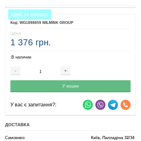
ЦІНА ЗА НАСОС!
WG1898859 WILMINK GROUP
ЦЕНА
1 376 грн.
В наличии
-
+
Добавляется...
Добавлен
У кошик
У вас є запитання?:
ДОСТАВКА
Самовивіз:
Київ, Палладіна 32/34