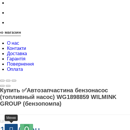
о магазин
О нас
Контакти
Доставка
Гарантія
Повернення
Оплата
Купить ✅Автозапчастина бензонасос
(топливный насос) WG1898859 WILMINK
GROUP (бензопомпа)
Меню
ЦЕНА
0