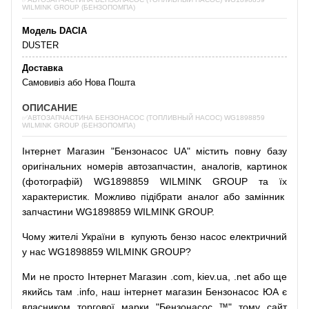
WILMINK GROUP (БЕНЗОПОМПА)
Модель DACIA
DUSTER
Доставка
Самовивіз або Нова Пошта
ОПИСАНИЕ
✅АВТОЗАПЧАСТИНА БЕНЗОНАСОС (ТОПЛИВНЫЙ НАСОС) WG1898859
WILMINK GROUP (БЕНЗОПОМПА)
Інтернет
Магазин
"
Бензонасос
UA
"
містить
повну
базу
оригінальних
номерів автозапчастин
,
аналогів
,
картинок
(
фотографій
)
WG1898859 WILMINK GROUP та їх
характеристик.
Можливо
підібрати
аналог
або
замінник
запчастини WG1898859 WILMINK GROUP.
Чому
жителі
України
в
купують
бензо насос
електричний
у
нас
WG1898859 WILMINK GROUP?
Ми
не просто
Інтернет
Магазин
.com
,
kiev.ua
,
.net
або
ще
якийсь
там
.info
,
наш
інтернет
магазин
Бензонасос
ЮА
є
власником
торгової
марки
"
Бензонасос
™
"
тому
сайт