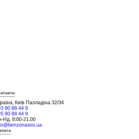
нтакти
раїна, Київ Палладіна 32/34
3 90 88 44 9
5 90 88 44 9
-Нд. 8:00-21.00
nfo@benzonasos.ua
плата