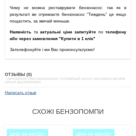
Чому
не можна
реставрувати
бензонасос
:
так
як
в
результаті
ви
отримаєте
бензонасос
"
Тиждень" це якщо
пощастить, за звичай меньше.
Наявність
та
актуальні ціни запитуйте
по
телефону
або через замовлення "Купити в 1 клік"
Зателефонуйте
і
ми
Вас
проконсультуємо
!
ОТЗЫВЫ (0)
✅АВТОЗАПЧАСТИНА БЕНЗОНАСОС (ТОПЛИВНЫЙ НАСОС) WG1898859 WILMINK
GROUP (БЕНЗОПОМПА)
Написать отзыв
СХОЖІ БЕНЗОПОМПИ
ЦІНА ЗА НАСОС!
ЦІНА ЗА НАСОС!