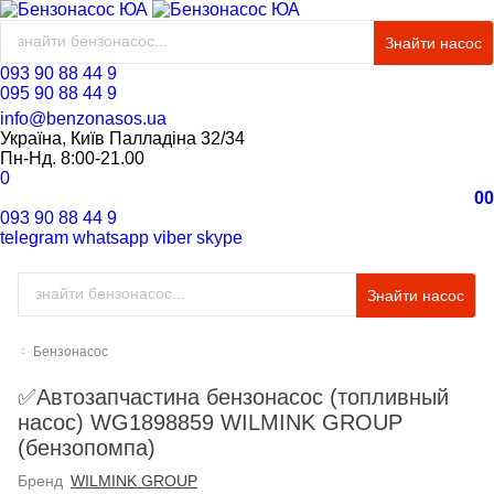
Знайти насос
093 90 88 44 9
095 90 88 44 9
info@benzonasos.ua
Україна, Київ Палладіна 32/34
Пн-Нд. 8:00-21.00
0
0
0
093 90 88 44 9
telegram
whatsapp
viber
skype
Знайти насос
Бензонасос
✅Автозапчастина бензонасос (топливный
насос) WG1898859 WILMINK GROUP
(бензопомпа)
Бренд
WILMINK GROUP