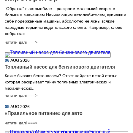
"Обратка" в автомобиле – раскроем маленький секрет с
большим значением Начинающим автолюбителям, купившим
себе подержанные машины, абсолютно не ясны всякие
народные термины водительского сленга. Например, слово
«обратка»....
читати далі ===>
06
AUG
2026
Топливный насос для бензинового двигателя
Какие бывают бензонасосы? Ответ найдете в этой статье
которая раскрывает тайну топливных электрических и
механических...
читати далі ===>
05
AUG
2026
​«Правильное питание» для авто
читати далі ===>