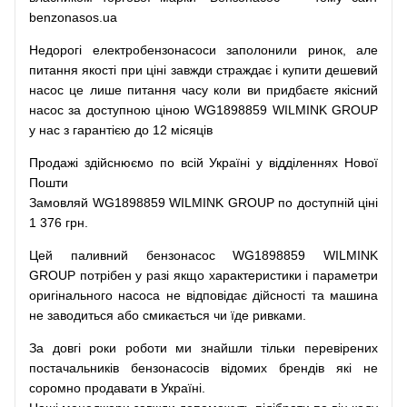
benzonasos.ua
Недорогі
електробензонасоси
заполонили
ринок
,
але
питання
якості
при
ціні
завжди
страждає
і
купити
дешевий
насос
це
лише
питання
часу
коли
ви
придбаєте
якісний
насос
за доступною
ціною
WG1898859 WILMINK GROUP
у нас з гарантією до 12 місяців
Продажі
здійснюємо
по
всій
Україні
у відділеннях
Нової
Пошти
Замовляй
WG1898859 WILMINK GROUP по доступній ціні
1 376 грн.
Цей
паливний
бензонасос
WG1898859 WILMINK
GROUP
потрібен
у разі
якщо
характеристики
і
параметри
оригінального
насоса не
відповідає дійсності та
машина
не заводиться
або
смикається чи
їде
ривками
.
За
довгі
роки
роботи
ми
знайшли
тільки
перевірених
постачальників
бензонасосів відомих брендів
які
не
соромно
продавати
в
Україні.