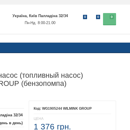
Україна, Київ Палладіна 32/34
0
0
0
Пн-Нд. 8:00-21.00
асос (топливный насос)
OUP (бензопомпа)
WG1905244 WILMINK GROUP
ладіна 32/34
ЦЕНА
день в день)
1 376 грн.