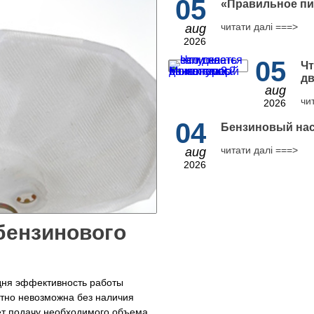
05
​«Правильное пи
читати далі ===>
aug
2026
05
Чт
дв
aug
чи
2026
04
Бензиновый нас
читати далі ===>
aug
2026
бензинового
дня эффективность работы
тно невозможна без наличия
т подачу необходимого объема...