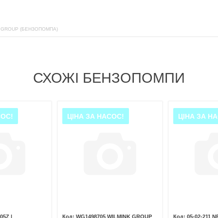
 GROUP (БЕНЗОПОМПА)
СХОЖІ БЕНЗОПОМПИ
СОС!
ЦІНА ЗА НАСОС!
ЦІНА ЗА Н
05Z |
WG1498705 WILMINK GROUP
05-02-211 N