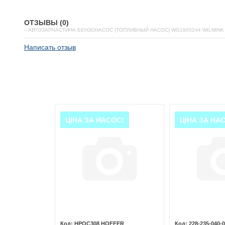
ОТЗЫВЫ (0)
✅АВТОЗАПЧАСТИНА БЕНЗОНАСОС (ТОПЛИВНЫЙ НАСОС) WG1905244 WILMINK
Написать отзыв
ОС!
ЦІНА ЗА НАСОС!
ЦІНА ЗА НА
A ROMEO
HPOC308 HOFFER
228-235-040-0