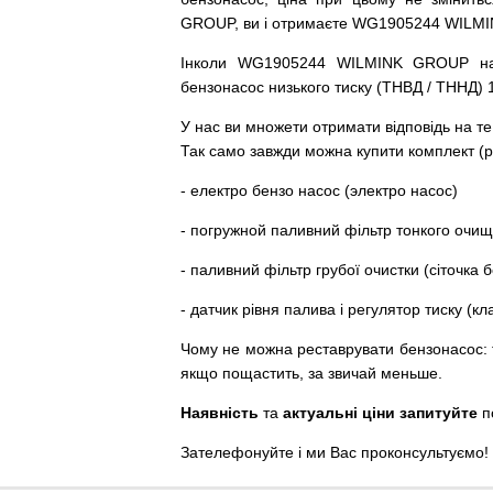
GROUP, ви і отримаєте WG1905244 WILM
Інколи WG1905244 WILMINK GROUP
н
бензонасос
низького
тиску
(
ТНВД
/
ТННД
)
У
нас
ви
множети
отримати
відповідь
на
те
Так
само
завжди
можна
купити
комплект
(
р
-
електро
бензо
насос (электро насос)
-
погружной
паливний
фільтр
тонкого очи
-
паливний
фільтр
грубої
очистки
(
сіточка
б
-
датчик
рівня
палива
і
регулятор
тиску
(
кл
Чому
не можна
реставрувати
бензонасос
:
якщо пощастить, за звичай меньше.
Наявність
та
актуальні ціни запитуйте
п
Зателефонуйте
і
ми
Вас
проконсультуємо
!