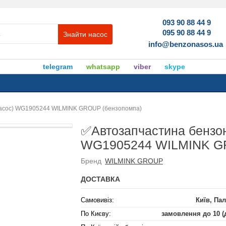
093 90 88 44 9
095 90 88 44 9
Знайти насос
info@benzonasos.ua
telegram
whatsapp
viber
skype
насос) WG1905244 WILMINK GROUP (бензопомпа)
✅Автозапчастина бензон
WG1905244 WILMINK GR
Бренд
WILMINK GROUP
ДОСТАВКА
Самовивіз:
Київ, Пал
По Києву:
замовлення до 10 (