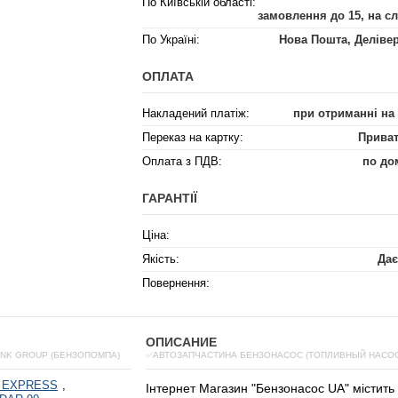
По Київській області:
замовлення до 15, на с
По Україні:
Нова Пошта, Деліве
ОПЛАТА
Накладений платіж:
при отриманні на
Переказ на картку:
Приват
Оплата з ПДВ:
по до
ГАРАНТІЇ
Ціна:
Якість:
Дає
Повернення:
ОПИСАНИЕ
INK GROUP (БЕНЗОПОМПА)
✅АВТОЗАПЧАСТИНА БЕНЗОНАСОС (ТОПЛИВНЫЙ НАСОС)
 EXPRESS
,
Інтернет
Магазин
"
Бензонасос
UA
"
містить