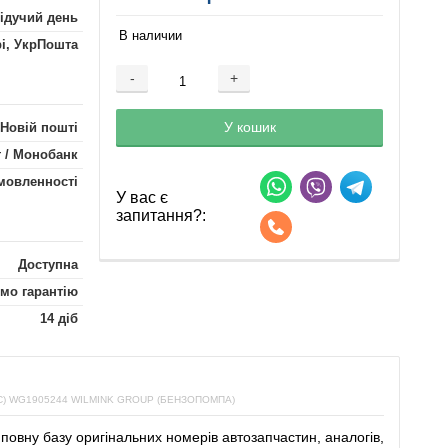
лідучий день
В наличии
рі, УкрПошта
-
+
Добавляется...
Добавлен
У кошик
 Новій пошті
 / Монобанк
мовленності
У вас є
запитання?:
Доступна
мо гарантію
14 діб
 WG1905244 WILMINK GROUP (БЕНЗОПОМПА)
повну
базу
оригінальних
номерів автозапчастин
,
аналогів
,