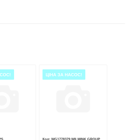
АСОС!
ЦІНА ЗА НАСОС!
PS
WG1778379 WILMINK GROUP