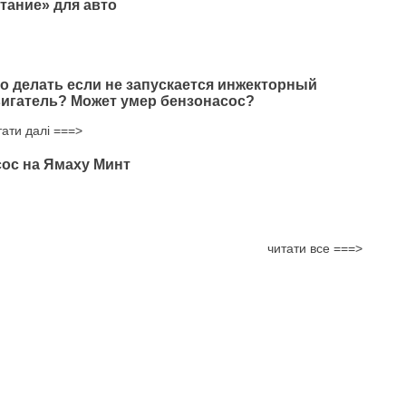
тание» для авто
о делать если не запускается инжекторный
игатель? Может умер бензонасос?
тати далі ===>
ос на Ямаху Минт
читати все ===>