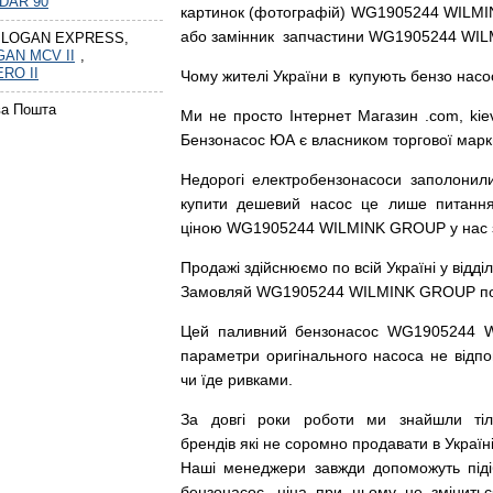
DAR 90
картинок
(
фотографій
)
WG1905244 WILMIN
або
замінник
запчастини WG1905244 WIL
 LOGAN EXPRESS,
GAN MCV II
,
RO II
Чому
жителі
України
в
купують
бензо насо
ва Пошта
Ми
не просто
Інтернет
Магазин
.com
,
kie
Бензонасос
ЮА
є
власником
торгової
марк
Недорогі
електробензонасоси
заполонил
купити
дешевий
насос
це
лише
питанн
ціною
WG1905244 WILMINK GROUP у нас з г
Продажі
здійснюємо
по
всій
Україні
у відді
Замовляй
WG1905244 WILMINK GROUP по до
Цей
паливний
бензонасос
WG1905244 
параметри
оригінального
насоса не
відпо
чи
їде
ривками
.
За
довгі
роки
роботи
ми
знайшли
ті
брендів
які
не соромно
продавати
в
Україні
Наші
менеджери
завжди
допоможуть
під
бензонасос
,
ціна
при
цьому
не змінитьс