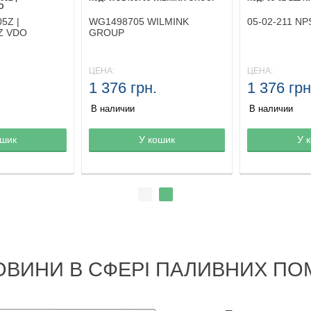
O
5Z |
WG1498705 WILMINK
05-02-211 NP
Z VDO
GROUP
ЦЕНА:
ЦЕНА:
1 376 грн.
1 376 грн
В наличии
В наличии
ине
ошик
Товар в корзине
У кошик
Товар в кор
У 
ОВИНИ В СФЕРІ ПАЛИВНИХ ПО