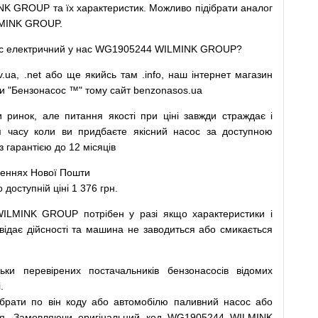
K GROUP та їх характеристик.
Можливо
підібрати
аналог
MINK GROUP.
с
електричний
у
нас
WG1905244 WILMINK GROUP?
v.ua
,
.net
або
ще
якийсь
там
.info
,
наш
інтернет
магазин
и
"
Бензонасос
™
"
тому
сайт
benzonasos.ua
и
ринок
,
але
питання
якості
при
ціні
завжди
страждає
і
я
часу
коли
ви
придбаєте
якісний
насос
за доступною
арантією до 12 місяців
леннях
Нової
Пошти
ступній ціні 1 376 грн.
WILMINK GROUP
потрібен
у разі
якщо
характеристики
і
відає дійсності та
машина
не заводиться
або
смикається
льки
перевірених
постачальників
бензонасосів відомих
.
ібрати
по
він коду
або
автомобілю
паливний
насос
або
я
.
Замовляючи
оригінальний
код
WG1905244 WILMINK