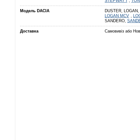
STEPWAY I
,
TON
Модель DACIA
DUSTER, LOGAN,
LOGAN MCV
,
LO
SANDERO,
SANDE
Доставка
Самовивіз або Но