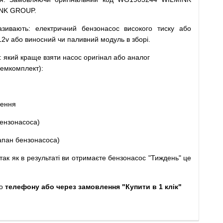
INK GROUP.
азивають
:
електричний
бензонасос
високого
тиску
або
12v
або
виносний
чи
паливний
модуль
в
зборі
.
: який
краще
взяти
насос
оригінал
або
аналог
емкомплект
)
:
щення
ензонасоса
)
апан
бензонасоса
)
так
як
в
результаті
ви
отримаєте
бензонасос
"
Тиждень" це
о
телефону або через замовлення "Купити в 1 клік"