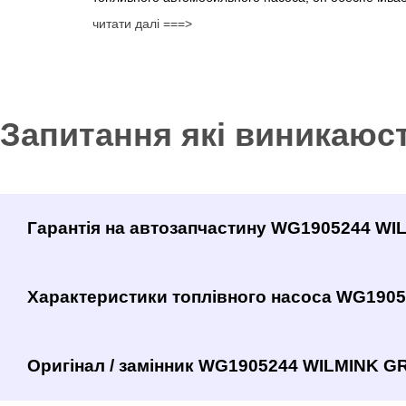
читати далі ===>
Запитання які виникаюс
Гарантія на автозапчастину WG1905244 W
Характеристики топлівного насоса WG190
Оригінал / замінник WG1905244 WILMINK GR