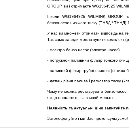
GROUP, ви і отримаєте WG1964925 WILM
Інколи WG1964925 WILMINK GROUP
н
бензонасос
низького
тиску
(
ТНВД
/
ТННД
)
У
нас
ви
множети
отримати
відповідь
на
те
Так
само
завжди
можна
купити
комплект
(
р
-
електро
бензо
насос (электро насос)
-
погружной
паливний
фільтр
тонкого очи
-
паливний
фільтр
грубої
очистки
(
сіточка
б
-
датчик
рівня
палива
і
регулятор
тиску
(
кл
Чому
не можна
реставрувати
бензонасос
:
якщо пощастить, за звичай меньше.
Наявність
та
актуальні ціни запитуйте
п
Зателефонуйте
і
ми
Вас
проконсультуємо
!