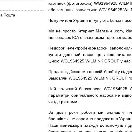
картинок
(
фотографій
)
WG1964925 WILMIN
або
замінник
запчастини WG1964925 WIL
ва Пошта
Чому
жителі
України
в
купують
бензо насо
Ми
не просто
Інтернет
Магазин
.com
,
kie
Бензонасос
ЮА
є
власником
торгової
марк
Недорогі
електробензонасоси
заполонил
купити
дешевий
насос
це
лише
питанн
ціною
WG1964925 WILMINK GROUP у нас з г
Продажі
здійснюємо
по
всій
Україні
у відді
Замовляй
WG1964925 WILMINK GROUP по до
Цей
паливний
бензонасос
WG1964925 
параметри
оригінального
насоса не
відпо
чи
їде
ривками
.
За
довгі
роки
роботи
ми
знайшли
ті
брендів
які
не соромно
продавати
в
Україні
Наші
менеджери
завжди
допоможуть
під
бензонасос
,
ціна
при
цьому
не змінитьс