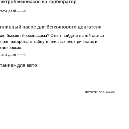
ектробензонасос на карбюратор
тати далі ===>
пливный насос для бензинового двигателя
кие бывают бензонасосы? Ответ найдете в этой статье
торая раскрывает тайну топливных электрических и
ханических...
тати далі ===>
тание» для авто
читати все ===>