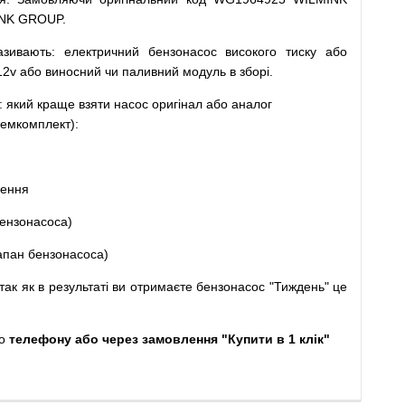
INK GROUP.
азивають
:
електричний
бензонасос
високого
тиску
або
12v
або
виносний
чи
паливний
модуль
в
зборі
.
: який
краще
взяти
насос
оригінал
або
аналог
емкомплект
)
:
щення
ензонасоса
)
апан
бензонасоса
)
так
як
в
результаті
ви
отримаєте
бензонасос
"
Тиждень" це
о
телефону або через замовлення "Купити в 1 клік"