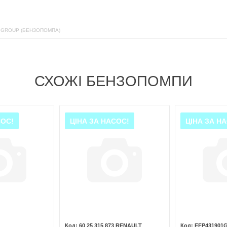
 GROUP (БЕНЗОПОМПА)
СХОЖІ БЕНЗОПОМПИ
СОС!
ЦІНА ЗА НАСОС!
ЦІНА ЗА Н
60 25 315 873 RENAULT
EFP431901