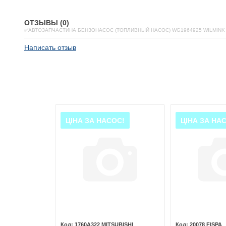
ОТЗЫВЫ (0)
✅АВТОЗАПЧАСТИНА БЕНЗОНАСОС (ТОПЛИВНЫЙ НАСОС) WG1964925 WILMINK
Написать отзыв
ЦІНА ЗА НАСОС!
ЦІНА ЗА НА
FER
1760A322 MITSUBISHI
20078 FISPA