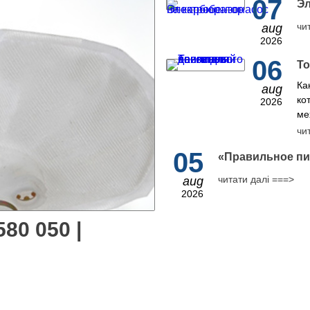
07
Эл
чи
aug
2026
06
То
Ка
aug
ко
2026
ме
чи
05
​«Правильное пи
читати далі ===>
aug
2026
80 050 |