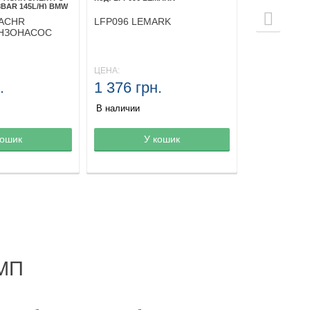
BAR 145L/H) BMW
 ACHR
LFP096 LEMARK
ЕНЗОНАСОС
H) BMW
ЦЕНА:
.
1 376 грн.
В наличии
зине
кошик
Товар в корзине
У кошик
Товар в ко
МП