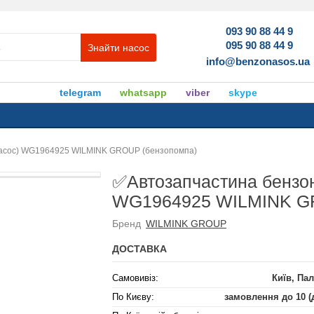
093 90 88 44 9
095 90 88 44 9
Знайти насос
info@benzonasos.ua
telegram
whatsapp
viber
skype
насос) WG1964925 WILMINK GROUP (бензопомпа)
✅Автозапчастина бензон
WG1964925 WILMINK GR
Бренд
WILMINK GROUP
ДОСТАВКА
Самовивіз:
Київ, Пал
По Києву:
замовлення до 10 (