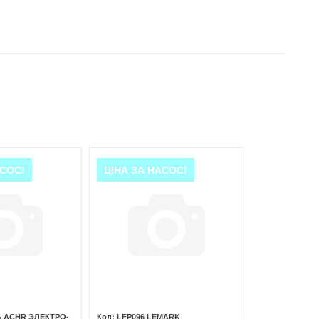
АСОС!
ЦІНА ЗА НАСОС!
G ACHR ЭЛЕКТРО-
LFP096 LEMARK