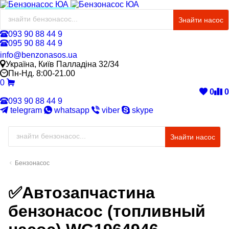
ЦІНА ЗА НАСОС!
Знайти насос
093 90 88 44 9
095 90 88 44 9
info@benzonasos.ua
Україна, Київ Палладіна 32/34
Пн-Нд. 8:00-21.00
0
0
0
093 90 88 44 9
telegram
whatsapp
viber
skype
Знайти насос
Бензонасос
✅Автозапчастина
бензонасос (топливный