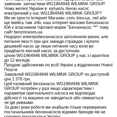
замінник
запчастини WG1964946 WILMINK GROUP.
Чому
жителі
України
в
купують
бензо насос
електричний
у
нас
WG1964946 WILMINK GROUP?
Ми
не просто
Інтернет
Магазин
.com
,
kiev.ua
,
.net
або
ще
якийсь
там
.info
,
наш
інтернет
магазин
Бензонасос
ЮА
є
власником
торгової
марки
"
Бензонасос
™
"
тому
сайт
benzonasos.ua
Недорогі
електробензонасоси
заполонили
ринок
,
але
питання
якості
при
ціні
завжди
страждає
і
купити
дешевий
насос
це
лише
питання
часу
коли
ви
придбаєте
якісний
насос
за доступною
ціною
WG1964946 WILMINK GROUP у нас з гарантією
до 12 місяців
Продажі
здійснюємо
по
всій
Україні
у відділеннях
Нової
Пошти
Замовляй
WG1964946 WILMINK GROUP по доступній
ціні 1 376 грн.
Цей
паливний
бензонасос
WG1964946 WILMINK
GROUP
потрібен
у разі
якщо
характеристики
і
параметри
оригінального
насоса не
відповідає
дійсності та
машина
не заводиться
або
смикається
чи
їде
ривками
.
За
довгі
роки
роботи
ми
знайшли
тільки
перевірених
постачальників
бензонасосів відомих брендів
які
не
соромно
продавати
в
Україні.