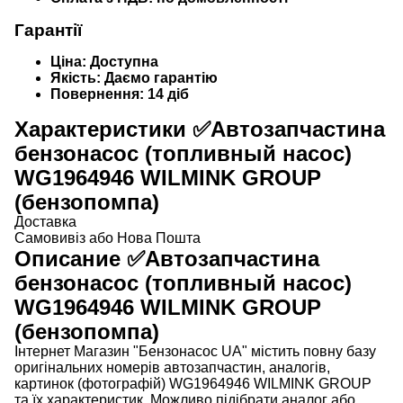
Гарантії
Ціна:
Доступна
Якість:
Даємо гарантію
Повернення:
14 діб
Характеристики
✅Автозапчастина
бензонасос (топливный насос)
WG1964946 WILMINK GROUP
(бензопомпа)
Доставка
Самовивіз або Нова Пошта
Описание
✅Автозапчастина
бензонасос (топливный насос)
WG1964946 WILMINK GROUP
(бензопомпа)
Інтернет
Магазин
"
Бензонасос
UA
"
містить
повну
базу
оригінальних
номерів автозапчастин
,
аналогів
,
картинок
(
фотографій
)
WG1964946 WILMINK GROUP
та їх характеристик.
Можливо
підібрати
аналог
або