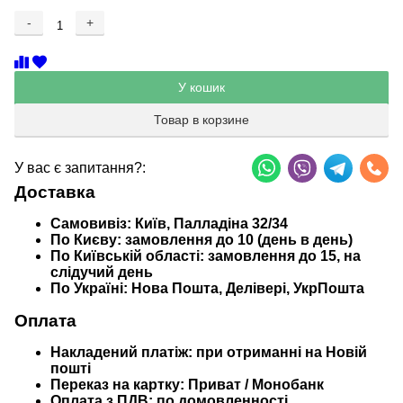
-
+
Добавляется...
Добавлен
У кошик
Товар в корзине
У вас є запитання?:
Доставка
Самовивіз:
Київ, Палладіна 32/34
По Києву:
замовлення до 10 (день в день)
По Київській області:
замовлення до 15, на
слідучий день
По Україні:
Нова Пошта, Делівері, УкрПошта
Оплата
Накладений платіж:
при отриманні на Новій
пошті
Переказ на картку:
Приват / Монобанк
Оплата з ПДВ:
по домовленності