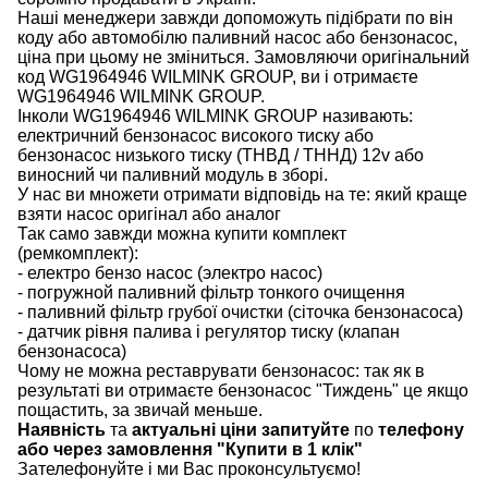
Наші
менеджери
завжди
допоможуть
підібрати
по
він
коду
або
автомобілю
паливний
насос
або
бензонасос
,
ціна
при
цьому
не зміниться
.
Замовляючи
оригінальний
код
WG1964946 WILMINK GROUP, ви і отримаєте
WG1964946 WILMINK GROUP.
Інколи WG1964946 WILMINK GROUP
називають
:
електричний
бензонасос
високого
тиску
або
бензонасос
низького
тиску
(
ТНВД
/
ТННД
)
12v
або
виносний
чи
паливний
модуль
в
зборі
.
У
нас
ви
множети
отримати
відповідь
на
те
: який
краще
взяти
насос
оригінал
або
аналог
Так
само
завжди
можна
купити
комплект
(
ремкомплект
)
:
-
електро
бензо
насос (электро насос)
-
погружной
паливний
фільтр
тонкого очищення
-
паливний
фільтр
грубої
очистки
(
сіточка
бензонасоса
)
-
датчик
рівня
палива
і
регулятор
тиску
(
клапан
бензонасоса
)
Чому
не можна
реставрувати
бензонасос
:
так
як
в
результаті
ви
отримаєте
бензонасос
"
Тиждень" це якщо
пощастить, за звичай меньше.
Наявність
та
актуальні ціни запитуйте
по
телефону
або через замовлення "Купити в 1 клік"
Зателефонуйте
і
ми
Вас
проконсультуємо
!