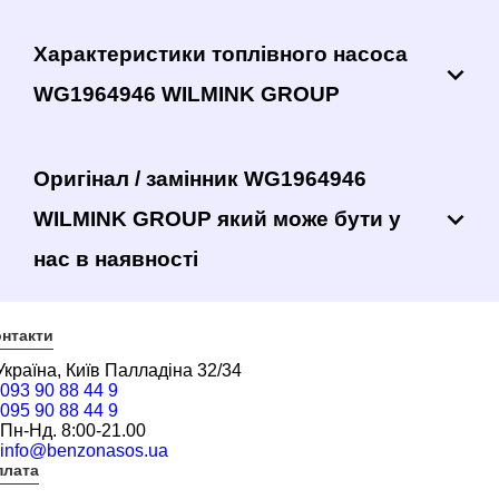
Характеристики топлівного насоса
WG1964946 WILMINK GROUP
Оригінал / замінник WG1964946
WILMINK GROUP який може бути у
нас в наявності
нтакти
Україна, Київ Палладіна 32/34
093 90 88 44 9
095 90 88 44 9
Пн-Нд. 8:00-21.00
info@benzonasos.ua
плата