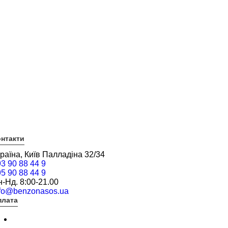
нтакти
раїна, Київ Палладіна 32/34
3 90 88 44 9
5 90 88 44 9
-Нд. 8:00-21.00
nfo@benzonasos.ua
плата