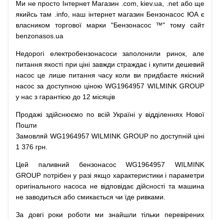
Ми
не просто
Інтернет
Магазин
.com
,
kiev.ua
,
.net
або
ще
якийсь
там
.info
,
наш
інтернет
магазин
Бензонасос
ЮА
є
власником
торгової
марки
"
Бензонасос
™
"
тому
сайт
benzonasos.ua
Недорогі
електробензонасоси
заполонили
ринок
,
але
питання
якості
при
ціні
завжди
страждає
і
купити
дешевий
насос
це
лише
питання
часу
коли
ви
придбаєте
якісний
насос
за доступною
ціною
WG1964957 WILMINK GROUP
у нас з гарантією до 12 місяців
Продажі
здійснюємо
по
всій
Україні
у відділеннях
Нової
Пошти
Замовляй
WG1964957 WILMINK GROUP по доступній ціні
1 376 грн.
Цей
паливний
бензонасос
WG1964957 WILMINK
GROUP
потрібен
у разі
якщо
характеристики
і
параметри
оригінального
насоса не
відповідає дійсності та
машина
не заводиться
або
смикається чи
їде
ривками
.
За
довгі
роки
роботи
ми
знайшли
тільки
перевірених