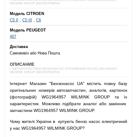
WILMINK GROUP (БЕНЗОПОМПА)
Модель CITROEN
C5 II
,
C5 III
,
C6
Модель PEUGEOT
407
Доставка
Самовивіз або Нова Пошта
ОПИСАНИЕ
✅АВТОЗАПЧАСТИНА БЕНЗОНАСОС (ТОПЛИВНЫЙ НАСОС) WG1964957
WILMINK GROUP (БЕНЗОПОМПА)
Інтернет
Магазин
"
Бензонасос
UA
"
містить
повну
базу
оригінальних
номерів автозапчастин
,
аналогів
,
картинок
(
фотографій
)
WG1964957 WILMINK GROUP та їх
характеристик.
Можливо
підібрати
аналог
або
замінник
запчастини WG1964957 WILMINK GROUP.
Чому
жителі
України
в
купують
бензо насос
електричний
у
нас
WG1964957 WILMINK GROUP?