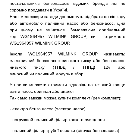
постачальників
бензонасосів відомих брендів
які
не
соромно
продавати
в
Україні.
Наші
менеджери
завжди
допоможуть
підібрати
по
він коду
або
автомобілю
паливний
насос
або
бензонасос
,
ціна
при
цьому
не зміниться
.
Замовляючи
оригінальний
код
WG1964957 WILMINK GROUP, ви і отримаєте
WG1964957 WILMINK GROUP.
Інколи WG1964957 WILMINK GROUP
називають
:
електричний
бензонасос
високого
тиску
або
бензонасос
низького
тиску
(
ТНВД
/
ТННД
)
12v
або
виносний
чи
паливний
модуль
в
зборі
.
У
нас
ви
множети
отримати
відповідь
на
те
: який
краще
взяти
насос
оригінал
або
аналог
Так
само
завжди
можна
купити
комплект
(
ремкомплект
)
:
-
електро
бензо
насос (электро насос)
-
погружной
паливний
фільтр
тонкого очищення
-
паливний
фільтр
грубої
очистки
(
сіточка
бензонасоса
)