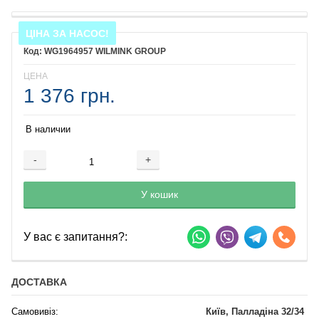
ЦІНА ЗА НАСОС!
WG1964957 WILMINK GROUP
ЦЕНА
1 376 грн.
В наличии
-
+
Добавляется...
Добавлен
У кошик
У вас є запитання?:
ДОСТАВКА
Самовивіз:
Київ, Палладіна 32/34