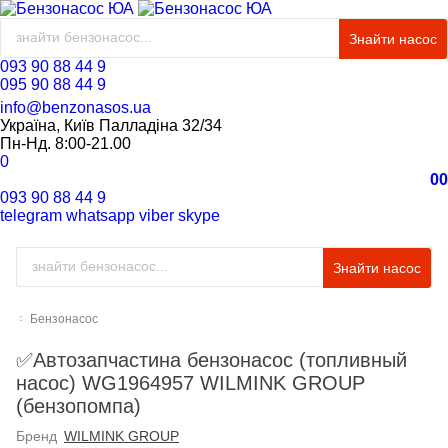
Знайти насос
093 90 88 44 9
095 90 88 44 9
info@benzonasos.ua
Україна, Київ Палладіна 32/34
Пн-Нд. 8:00-21.00
0
0
0
093 90 88 44 9
telegram
whatsapp
viber
skype
Знайти насос
Бензонасос
✅Автозапчастина бензонасос (топливный
насос) WG1964957 WILMINK GROUP
(бензопомпа)
Бренд
WILMINK GROUP