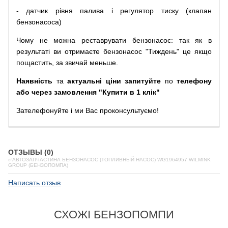
-
датчик
рівня
палива
і
регулятор
тиску
(
клапан
бензонасоса
)
Чому
не можна
реставрувати
бензонасос
:
так
як
в
результаті
ви
отримаєте
бензонасос
"
Тиждень" це якщо
пощастить, за звичай меньше.
Наявність
та
актуальні ціни запитуйте
по
телефону
або через замовлення "Купити в 1 клік"
Зателефонуйте
і
ми
Вас
проконсультуємо
!
ОТЗЫВЫ (0)
✅АВТОЗАПЧАСТИНА БЕНЗОНАСОС (ТОПЛИВНЫЙ НАСОС) WG1964957 WILMINK
GROUP (БЕНЗОПОМПА)
Написать отзыв
СХОЖІ БЕНЗОПОМПИ