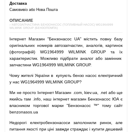
Доставка
Самовивіз або Нова Пошта
ОПИСАНИЕ
✅АВТОЗАПЧАСТИНА БЕНЗОНАСОС (ТОПЛИВНЫЙ НАСОС) WG1964999
WILMINK GROUP (БЕНЗОПОМПА)
Інтернет
Магазин
"
Бензонасос
UA
"
містить
повну
базу
оригінальних
номерів автозапчастин
,
аналогів
,
картинок
(
фотографій
)
WG1964999 WILMINK GROUP та їх
характеристик.
Можливо
підібрати
аналог
або
замінник
запчастини WG1964999 WILMINK GROUP.
Чому
жителі
України
в
купують
бензо насос
електричний
у
нас
WG1964999 WILMINK GROUP?
Ми
не просто
Інтернет
Магазин
.com
,
kiev.ua
,
.net
або
ще
якийсь
там
.info
,
наш
інтернет
магазин
Бензонасос
ЮА
є
власником
торгової
марки
"
Бензонасос
™
"
тому
сайт
benzonasos.ua
Недорогі
електробензонасоси
заполонили
ринок
,
але
питання
якості
при
ціні
завжди
страждає
і
купити
дешевий