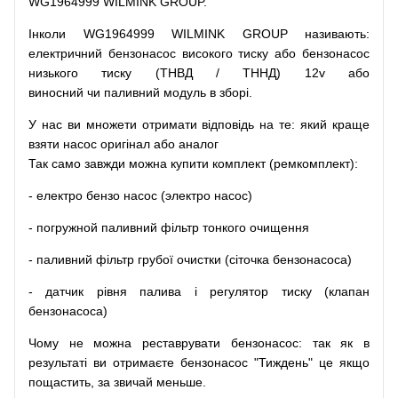
WG1964999 WILMINK GROUP.
Інколи WG1964999 WILMINK GROUP
називають
:
електричний
бензонасос
високого
тиску
або
бензонасос
низького
тиску
(
ТНВД
/
ТННД
)
12v
або
виносний
чи
паливний
модуль
в
зборі
.
У
нас
ви
множети
отримати
відповідь
на
те
: який
краще
взяти
насос
оригінал
або
аналог
Так
само
завжди
можна
купити
комплект
(
ремкомплект
)
:
-
електро
бензо
насос (электро насос)
-
погружной
паливний
фільтр
тонкого очищення
-
паливний
фільтр
грубої
очистки
(
сіточка
бензонасоса
)
-
датчик
рівня
палива
і
регулятор
тиску
(
клапан
бензонасоса
)
Чому
не можна
реставрувати
бензонасос
:
так
як
в
результаті
ви
отримаєте
бензонасос
"
Тиждень" це якщо
пощастить, за звичай меньше.