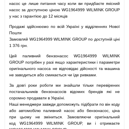
насос
це
лише
питання
часу
коли
ви
придбаєте
якісний
насос
за доступною
ціною
WG1964999 WILMINK GROUP
у нас з гарантією до 12 місяців
Продажі
здійснюємо
по
всій
Україні
у відділеннях
Нової
Пошти
Замовляй
WG1964999 WILMINK GROUP по доступній ціні
1 376 грн.
Цей
паливний
бензонасос
WG1964999 WILMINK
GROUP
потрібен
у разі
якщо
характеристики
і
параметри
оригінального
насоса не
відповідає дійсності та
машина
не заводиться
або
смикається чи
їде
ривками
.
За
довгі
роки
роботи
ми
знайшли
тільки
перевірених
постачальників
бензонасосів відомих брендів
які
не
соромно
продавати
в
Україні.
Наші
менеджери
завжди
допоможуть
підібрати
по
він коду
або
автомобілю
паливний
насос
або
бензонасос
,
ціна
при
цьому
не зміниться
.
Замовляючи
оригінальний
код
WG1964999 WILMINK GROUP, ви і отримаєте