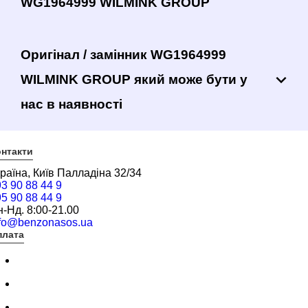
WG1964999 WILMINK GROUP
Оригінал / замінник WG1964999
WILMINK GROUP який може бути у
нас в наявності
нтакти
раїна, Київ Палладіна 32/34
3 90 88 44 9
5 90 88 44 9
-Нд. 8:00-21.00
nfo@benzonasos.ua
плата