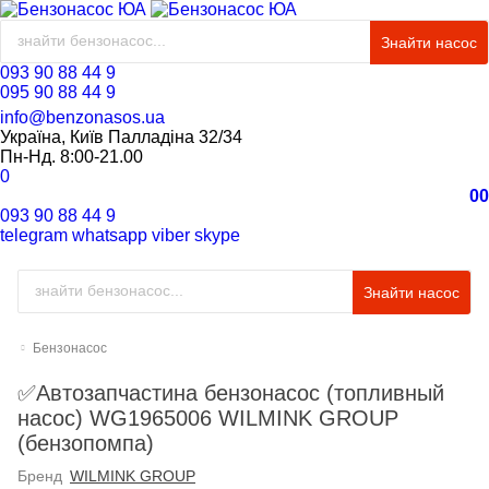
Знайти насос
093 90 88 44 9
095 90 88 44 9
info@benzonasos.ua
Україна, Київ Палладіна 32/34
Пн-Нд. 8:00-21.00
0
0
0
093 90 88 44 9
telegram
whatsapp
viber
skype
Знайти насос
Бензонасос
✅Автозапчастина бензонасос (топливный
насос) WG1965006 WILMINK GROUP
(бензопомпа)
Бренд
WILMINK GROUP