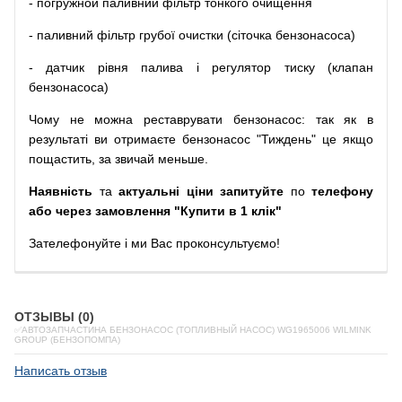
-
погружной
паливний
фільтр
тонкого очищення
-
паливний
фільтр
грубої
очистки
(
сіточка
бензонасоса
)
-
датчик
рівня
палива
і
регулятор
тиску
(
клапан
бензонасоса
)
Чому
не можна
реставрувати
бензонасос
:
так
як
в
результаті
ви
отримаєте
бензонасос
"
Тиждень" це якщо
пощастить, за звичай меньше.
Наявність
та
актуальні ціни запитуйте
по
телефону
або через замовлення "Купити в 1 клік"
Зателефонуйте
і
ми
Вас
проконсультуємо
!
ОТЗЫВЫ (0)
✅АВТОЗАПЧАСТИНА БЕНЗОНАСОС (ТОПЛИВНЫЙ НАСОС) WG1965006 WILMINK
GROUP (БЕНЗОПОМПА)
Написать отзыв