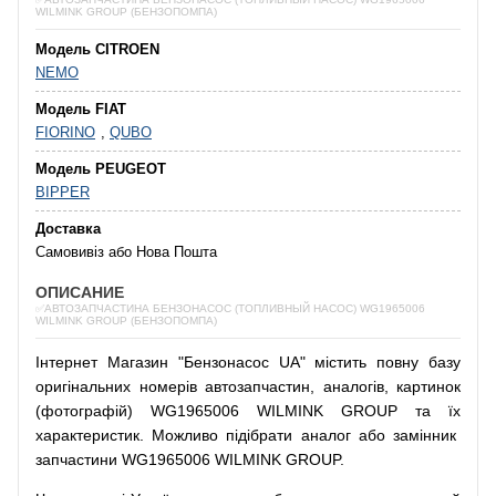
WILMINK GROUP (БЕНЗОПОМПА)
Модель CITROEN
NEMO
Модель FIAT
FIORINO
,
QUBO
Модель PEUGEOT
BIPPER
Доставка
Самовивіз або Нова Пошта
ОПИСАНИЕ
✅АВТОЗАПЧАСТИНА БЕНЗОНАСОС (ТОПЛИВНЫЙ НАСОС) WG1965006
WILMINK GROUP (БЕНЗОПОМПА)
Інтернет
Магазин
"
Бензонасос
UA
"
містить
повну
базу
оригінальних
номерів автозапчастин
,
аналогів
,
картинок
(
фотографій
)
WG1965006 WILMINK GROUP та їх
характеристик.
Можливо
підібрати
аналог
або
замінник
запчастини WG1965006 WILMINK GROUP.