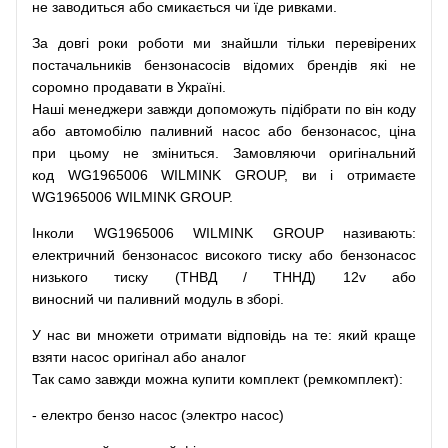
не заводиться
або
смикається чи
їде
ривками
.
За
довгі
роки
роботи
ми
знайшли
тільки
перевірених
постачальників
бензонасосів відомих брендів
які
не
соромно
продавати
в
Україні.
Наші
менеджери
завжди
допоможуть
підібрати
по
він коду
або
автомобілю
паливний
насос
або
бензонасос
,
ціна
при
цьому
не зміниться
.
Замовляючи
оригінальний
код
WG1965006 WILMINK GROUP, ви і отримаєте
WG1965006 WILMINK GROUP.
Інколи WG1965006 WILMINK GROUP
називають
:
електричний
бензонасос
високого
тиску
або
бензонасос
низького
тиску
(
ТНВД
/
ТННД
)
12v
або
виносний
чи
паливний
модуль
в
зборі
.
У
нас
ви
множети
отримати
відповідь
на
те
: який
краще
взяти
насос
оригінал
або
аналог
Так
само
завжди
можна
купити
комплект
(
ремкомплект
)
:
-
електро
бензо
насос (электро насос)