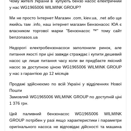
Чому
жителі
України
в
купують
бензо насос
електричний
у
нас
WG1965006 WILMINK GROUP?
Ми
не просто
Інтернет
Магазин
.com
,
kiev.ua
,
.net
або
ще
якийсь
там
.info
,
наш
інтернет
магазин
Бензонасос
ЮА
є
власником
торгової
марки
"
Бензонасос
™
"
тому
сайт
benzonasos.ua
Недорогі
електробензонасоси
заполонили
ринок
,
але
питання
якості
при
ціні
завжди
страждає
і
купити
дешевий
насос
це
лише
питання
часу
коли
ви
придбаєте
якісний
насос
за доступною
ціною
WG1965006 WILMINK GROUP
у нас з гарантією до 12 місяців
Продажі
здійснюємо
по
всій
Україні
у відділеннях
Нової
Пошти
Замовляй
WG1965006 WILMINK GROUP по доступній ціні
1 376 грн.
Цей
паливний
бензонасос
WG1965006 WILMINK
GROUP
потрібен
у разі
якщо
характеристики
і
параметри
оригінального
насоса не
відповідає дійсності та
машина