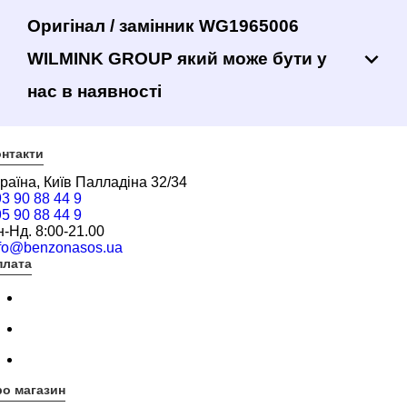
Оригінал / замінник WG1965006
WILMINK GROUP який може бути у
нас в наявності
нтакти
раїна, Київ Палладіна 32/34
3 90 88 44 9
5 90 88 44 9
-Нд. 8:00-21.00
nfo@benzonasos.ua
плата
о магазин