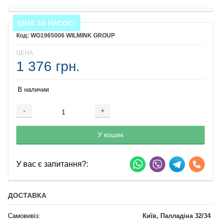
ЦІНА ЗА НАСОС!
WG1965006 WILMINK GROUP
ЦЕНА
1 376 грн.
В наличии
-
+
Добавляется...
Добавлен
У кошик
У вас є запитання?:
ДОСТАВКА
Самовивіз:
Київ, Палладіна 32/34