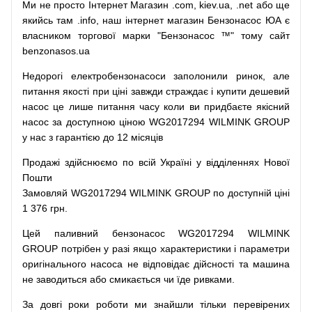
Ми
не просто
Інтернет
Магазин
.com
,
kiev.ua
,
.net
або
ще
якийсь
там
.info
,
наш
інтернет
магазин
Бензонасос
ЮА
є
власником
торгової
марки
"
Бензонасос
™
"
тому
сайт
benzonasos.ua
Недорогі
електробензонасоси
заполонили
ринок
,
але
питання
якості
при
ціні
завжди
страждає
і
купити
дешевий
насос
це
лише
питання
часу
коли
ви
придбаєте
якісний
насос
за доступною
ціною
WG2017294 WILMINK GROUP
у нас з гарантією до 12 місяців
Продажі
здійснюємо
по
всій
Україні
у відділеннях
Нової
Пошти
Замовляй
WG2017294 WILMINK GROUP по доступній ціні
1 376 грн.
Цей
паливний
бензонасос
WG2017294 WILMINK
GROUP
потрібен
у разі
якщо
характеристики
і
параметри
оригінального
насоса не
відповідає дійсності та
машина
не заводиться
або
смикається чи
їде
ривками
.
За
довгі
роки
роботи
ми
знайшли
тільки
перевірених