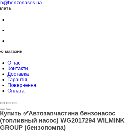
nfo@benzonasos.ua
плата
о магазин
О нас
Контакти
Доставка
Гарантія
Повернення
Оплата
Купить ✅Автозапчастина бензонасос
(топливный насос) WG2017294 WILMINK
GROUP (бензопомпа)