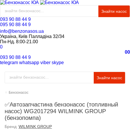
Знайти насос
093 90 88 44 9
095 90 88 44 9
info@benzonasos.ua
Україна, Київ Палладіна 32/34
Пн-Нд. 8:00-21.00
0
0
0
093 90 88 44 9
telegram
whatsapp
viber
skype
Знайти насос
Бензонасос
✅Автозапчастина бензонасос (топливный
насос) WG2017294 WILMINK GROUP
(бензопомпа)
Бренд
WILMINK GROUP