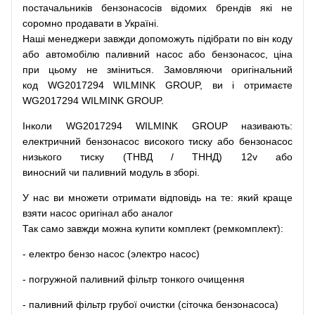
постачальників
бензонасосів відомих брендів
які
не
соромно
продавати
в
Україні.
Наші
менеджери
завжди
допоможуть
підібрати
по
він коду
або
автомобілю
паливний
насос
або
бензонасос
,
ціна
при
цьому
не зміниться
.
Замовляючи
оригінальний
код
WG2017294 WILMINK GROUP, ви і отримаєте
WG2017294 WILMINK GROUP.
Інколи WG2017294 WILMINK GROUP
називають
:
електричний
бензонасос
високого
тиску
або
бензонасос
низького
тиску
(
ТНВД
/
ТННД
)
12v
або
виносний
чи
паливний
модуль
в
зборі
.
У
нас
ви
множети
отримати
відповідь
на
те
: який
краще
взяти
насос
оригінал
або
аналог
Так
само
завжди
можна
купити
комплект
(
ремкомплект
)
:
-
електро
бензо
насос (электро насос)
-
погружной
паливний
фільтр
тонкого очищення
-
паливний
фільтр
грубої
очистки
(
сіточка
бензонасоса
)