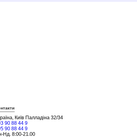
нтакти
раїна, Київ Палладіна 32/34
3 90 88 44 9
5 90 88 44 9
-Нд. 8:00-21.00