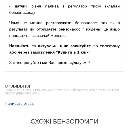
-
датчик
рівня
палива
і
регулятор
тиску
(
клапан
бензонасоса
)
Чому
не можна
реставрувати
бензонасос
:
так
як
в
результаті
ви
отримаєте
бензонасос
"
Тиждень" це якщо
пощастить, за звичай меньше.
Наявність
та
актуальні ціни запитуйте
по
телефону
або через замовлення "Купити в 1 клік"
Зателефонуйте
і
ми
Вас
проконсультуємо
!
ОТЗЫВЫ (0)
✅АВТОЗАПЧАСТИНА БЕНЗОНАСОС (ТОПЛИВНЫЙ НАСОС) WG2017294 WILMINK
GROUP (БЕНЗОПОМПА)
Написать отзыв
СХОЖІ БЕНЗОПОМПИ