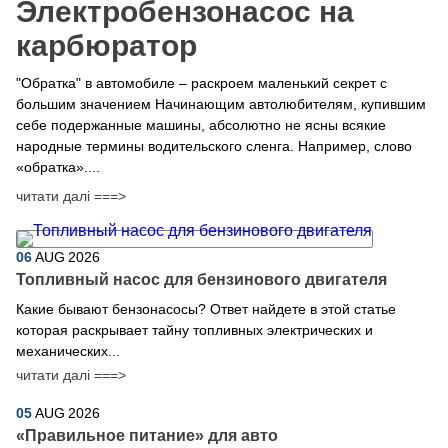
Электробензонасос на
карбюратор
"Обратка" в автомобиле – раскроем маленький секрет с
большим значением Начинающим автолюбителям, купившим
себе подержанные машины, абсолютно не ясны всякие
народные термины водительского сленга. Например, слово
«обратка»....
читати далі ===>
06
AUG
2026
Топливный насос для бензинового двигателя
Какие бывают бензонасосы? Ответ найдете в этой статье
которая раскрывает тайну топливных электрических и
механических...
читати далі ===>
05
AUG
2026
​«Правильное питание» для авто