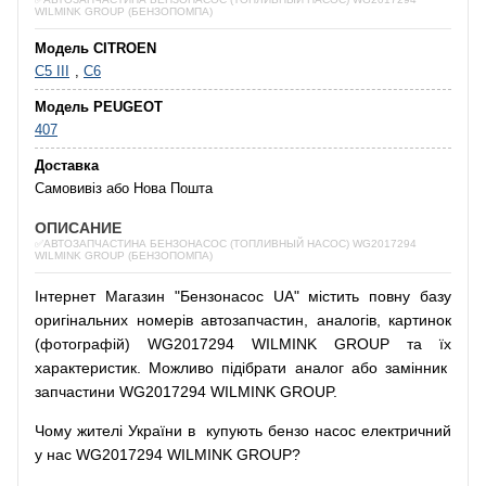
WILMINK GROUP (БЕНЗОПОМПА)
Модель CITROEN
C5 III
,
C6
Модель PEUGEOT
407
Доставка
Самовивіз або Нова Пошта
ОПИСАНИЕ
✅АВТОЗАПЧАСТИНА БЕНЗОНАСОС (ТОПЛИВНЫЙ НАСОС) WG2017294
WILMINK GROUP (БЕНЗОПОМПА)
Інтернет
Магазин
"
Бензонасос
UA
"
містить
повну
базу
оригінальних
номерів автозапчастин
,
аналогів
,
картинок
(
фотографій
)
WG2017294 WILMINK GROUP та їх
характеристик.
Можливо
підібрати
аналог
або
замінник
запчастини WG2017294 WILMINK GROUP.
Чому
жителі
України
в
купують
бензо насос
електричний
у
нас
WG2017294 WILMINK GROUP?