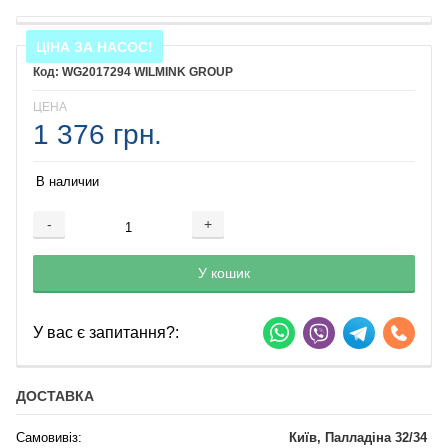
ЦІНА ЗА НАСОС!
WG2017294 WILMINK GROUP
ЦЕНА
1 376 грн.
В наличии
-
+
Добавляется...
Добавлен
У кошик
У вас є запитання?:
ДОСТАВКА
Самовивіз:
Київ, Палладіна 32/34