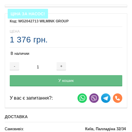
ЦІНА ЗА НАСОС!
WG2042713 WILMINK GROUP
ЦЕНА
1 376 грн.
В наличии
-
+
Добавляется...
Добавлен
У кошик
У вас є запитання?:
ДОСТАВКА
Самовивіз:
Київ, Палладіна 32/34