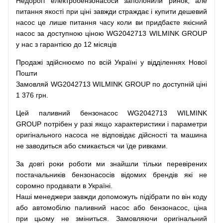
Недорогі
електробензонасоси
заполонили
ринок
,
але
питання
якості
при
ціні
завжди
страждає
і
купити
дешевий
насос
це
лише
питання
часу
коли
ви
придбаєте
якісний
насос
за доступною
ціною
WG2042713 WILMINK GROUP
у нас з гарантією до 12 місяців
Продажі
здійснюємо
по
всій
Україні
у відділеннях
Нової
Пошти
Замовляй
WG2042713 WILMINK GROUP по доступній ціні
1 376 грн.
Цей
паливний
бензонасос
WG2042713 WILMINK
GROUP
потрібен
у разі
якщо
характеристики
і
параметри
оригінального
насоса не
відповідає дійсності та
машина
не заводиться
або
смикається чи
їде
ривками
.
За
довгі
роки
роботи
ми
знайшли
тільки
перевірених
постачальників
бензонасосів відомих брендів
які
не
соромно
продавати
в
Україні.
Наші
менеджери
завжди
допоможуть
підібрати
по
він коду
або
автомобілю
паливний
насос
або
бензонасос
,
ціна
при
цьому
не зміниться
.
Замовляючи
оригінальний