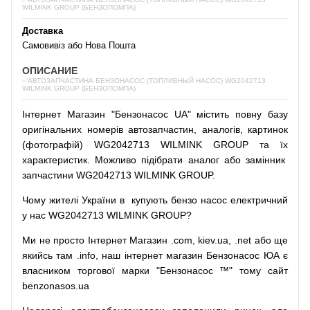
WILMINK GROUP (БЕНЗОПОМПА)
Доставка
Самовивіз або Нова Пошта
ОПИСАНИЕ
✅АВТОЗАПЧАСТИНА БЕНЗОНАСОС (ТОПЛИВНЫЙ НАСОС) WG2042713
WILMINK GROUP (БЕНЗОПОМПА)
Інтернет
Магазин
"
Бензонасос
UA
"
містить
повну
базу
оригінальних
номерів автозапчастин
,
аналогів
,
картинок
(
фотографій
)
WG2042713 WILMINK GROUP та їх
характеристик.
Можливо
підібрати
аналог
або
замінник
запчастини WG2042713 WILMINK GROUP.
Чому
жителі
України
в
купують
бензо насос
електричний
у
нас
WG2042713 WILMINK GROUP?
Ми
не просто
Інтернет
Магазин
.com
,
kiev.ua
,
.net
або
ще
якийсь
там
.info
,
наш
інтернет
магазин
Бензонасос
ЮА
є
власником
торгової
марки
"
Бензонасос
™
"
тому
сайт
benzonasos.ua