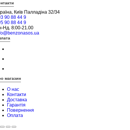
нтакти
раїна, Київ Палладіна 32/34
3 90 88 44 9
5 90 88 44 9
-Нд. 8:00-21.00
nfo@benzonasos.ua
плата
о магазин
О нас
Контакти
Доставка
Гарантія
Повернення
Оплата