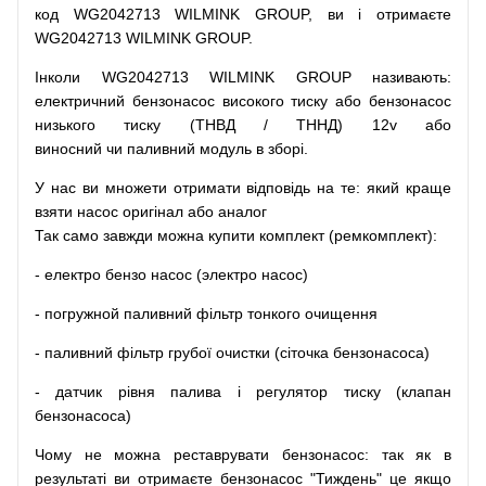
код
WG2042713 WILMINK GROUP, ви і отримаєте
WG2042713 WILMINK GROUP.
Інколи WG2042713 WILMINK GROUP
називають
:
електричний
бензонасос
високого
тиску
або
бензонасос
низького
тиску
(
ТНВД
/
ТННД
)
12v
або
виносний
чи
паливний
модуль
в
зборі
.
У
нас
ви
множети
отримати
відповідь
на
те
: який
краще
взяти
насос
оригінал
або
аналог
Так
само
завжди
можна
купити
комплект
(
ремкомплект
)
:
-
електро
бензо
насос (электро насос)
-
погружной
паливний
фільтр
тонкого очищення
-
паливний
фільтр
грубої
очистки
(
сіточка
бензонасоса
)
-
датчик
рівня
палива
і
регулятор
тиску
(
клапан
бензонасоса
)
Чому
не можна
реставрувати
бензонасос
:
так
як
в
результаті
ви
отримаєте
бензонасос
"
Тиждень" це якщо