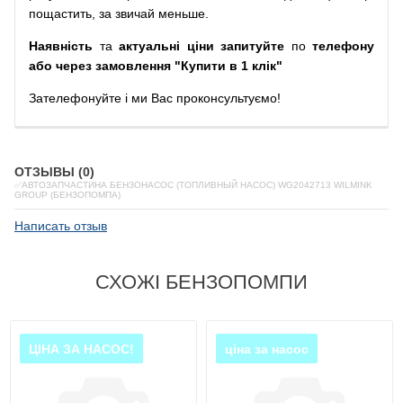
пощастить, за звичай меньше.
Наявність
та
актуальні ціни запитуйте
по
телефону
або через замовлення "Купити в 1 клік"
Зателефонуйте
і
ми
Вас
проконсультуємо
!
ОТЗЫВЫ (0)
✅АВТОЗАПЧАСТИНА БЕНЗОНАСОС (ТОПЛИВНЫЙ НАСОС) WG2042713 WILMINK
GROUP (БЕНЗОПОМПА)
Написать отзыв
СХОЖІ БЕНЗОПОМПИ
ЦІНА ЗА НАСОС!
ціна за насос