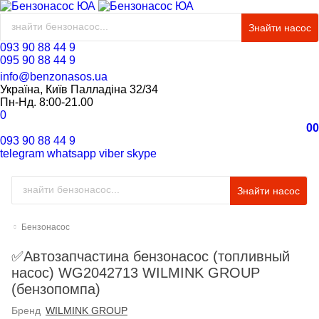
Знайти насос
093 90 88 44 9
095 90 88 44 9
info@benzonasos.ua
Україна, Київ Палладіна 32/34
Пн-Нд. 8:00-21.00
0
0
0
093 90 88 44 9
telegram
whatsapp
viber
skype
Знайти насос
Бензонасос
✅Автозапчастина бензонасос (топливный
насос) WG2042713 WILMINK GROUP
(бензопомпа)
Бренд
WILMINK GROUP