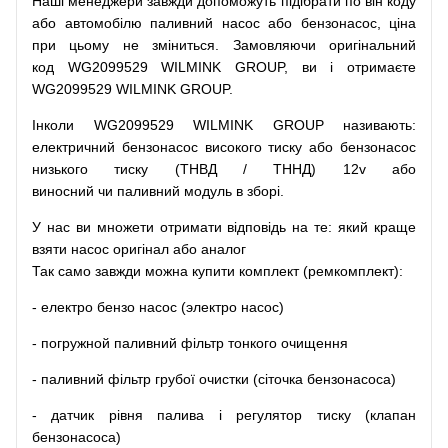
Наші
менеджери
завжди
допоможуть
підібрати
по
він коду
або
автомобілю
паливний
насос
або
бензонасос
,
ціна
при
цьому
не зміниться
.
Замовляючи
оригінальний
код
WG2099529 WILMINK GROUP, ви і отримаєте
WG2099529 WILMINK GROUP.
Інколи WG2099529 WILMINK GROUP
називають
:
електричний
бензонасос
високого
тиску
або
бензонасос
низького
тиску
(
ТНВД
/
ТННД
)
12v
або
виносний
чи
паливний
модуль
в
зборі
.
У
нас
ви
множети
отримати
відповідь
на
те
: який
краще
взяти
насос
оригінал
або
аналог
Так
само
завжди
можна
купити
комплект
(
ремкомплект
)
:
-
електро
бензо
насос (электро насос)
-
погружной
паливний
фільтр
тонкого очищення
-
паливний
фільтр
грубої
очистки
(
сіточка
бензонасоса
)
-
датчик
рівня
палива
і
регулятор
тиску
(
клапан
бензонасоса
)