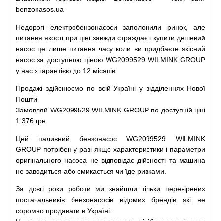
benzonasos.ua
Недорогі
електробензонасоси
заполонили
ринок
,
але
питання
якості
при
ціні
завжди
страждає
і
купити
дешевий
насос
це
лише
питання
часу
коли
ви
придбаєте
якісний
насос
за доступною
ціною
WG2099529 WILMINK GROUP
у нас з гарантією до 12 місяців
Продажі
здійснюємо
по
всій
Україні
у відділеннях
Нової
Пошти
Замовляй
WG2099529 WILMINK GROUP по доступній ціні
1 376 грн.
Цей
паливний
бензонасос
WG2099529 WILMINK
GROUP
потрібен
у разі
якщо
характеристики
і
параметри
оригінального
насоса не
відповідає дійсності та
машина
не заводиться
або
смикається чи
їде
ривками
.
За
довгі
роки
роботи
ми
знайшли
тільки
перевірених
постачальників
бензонасосів відомих брендів
які
не
соромно
продавати
в
Україні.