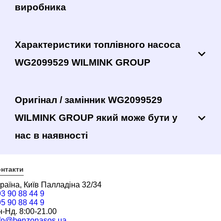
виробника
Характеристики топлівного насоса
WG2099529 WILMINK GROUP
Оригінал / замінник WG2099529
WILMINK GROUP який може бути у
нас в наявності
нтакти
раїна, Київ Палладіна 32/34
3 90 88 44 9
5 90 88 44 9
-Нд. 8:00-21.00
nfo@benzonasos.ua