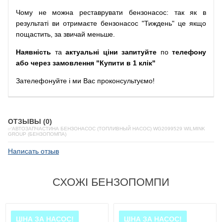
Чому
не можна
реставрувати
бензонасос
:
так
як
в
результаті
ви
отримаєте
бензонасос
"
Тиждень" це якщо
пощастить, за звичай меньше.
Наявність
та
актуальні ціни запитуйте
по
телефону
або через замовлення "Купити в 1 клік"
Зателефонуйте
і
ми
Вас
проконсультуємо
!
ОТЗЫВЫ (0)
✅АВТОЗАПЧАСТИНА БЕНЗОНАСОС (ТОПЛИВНЫЙ НАСОС) WG2099529 WILMINK
GROUP (БЕНЗОПОМПА)
Написать отзыв
СХОЖІ БЕНЗОПОМПИ
ЦІНА ЗА НАСОС!
ЦІНА ЗА НАСОС!