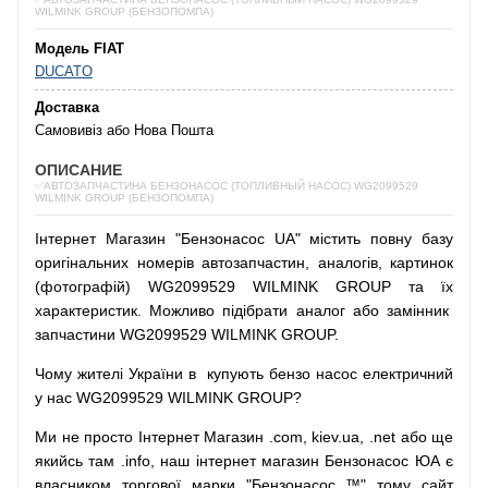
WILMINK GROUP (БЕНЗОПОМПА)
Модель FIAT
DUCATO
Доставка
Самовивіз або Нова Пошта
ОПИСАНИЕ
✅АВТОЗАПЧАСТИНА БЕНЗОНАСОС (ТОПЛИВНЫЙ НАСОС) WG2099529
WILMINK GROUP (БЕНЗОПОМПА)
Інтернет
Магазин
"
Бензонасос
UA
"
містить
повну
базу
оригінальних
номерів автозапчастин
,
аналогів
,
картинок
(
фотографій
)
WG2099529 WILMINK GROUP та їх
характеристик.
Можливо
підібрати
аналог
або
замінник
запчастини WG2099529 WILMINK GROUP.
Чому
жителі
України
в
купують
бензо насос
електричний
у
нас
WG2099529 WILMINK GROUP?
Ми
не просто
Інтернет
Магазин
.com
,
kiev.ua
,
.net
або
ще
якийсь
там
.info
,
наш
інтернет
магазин
Бензонасос
ЮА
є
власником
торгової
марки
"
Бензонасос
™
"
тому
сайт