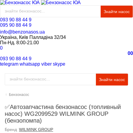
Знайти насос
093 90 88 44 9
095 90 88 44 9
info@benzonasos.ua
Україна, Київ Палладіна 32/34
Пн-Нд. 8:00-21.00
0
0
0
093 90 88 44 9
telegram
whatsapp
viber
skype
Знайти насос
Бензонасос
✅Автозапчастина бензонасос (топливный
насос) WG2099529 WILMINK GROUP
(бензопомпа)
Бренд
WILMINK GROUP