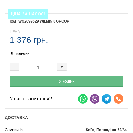
ЦІНА ЗА НАСОС!
WG2099529 WILMINK GROUP
ЦЕНА
1 376 грн.
В наличии
-
+
Добавляется...
Добавлен
У кошик
У вас є запитання?:
ДОСТАВКА
Самовивіз:
Київ, Палладіна 32/34